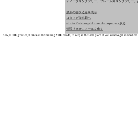
ディープリンクフリー、フレーム内リンクフリー。
最新の書き込みを表示
コタツガ備忘録へ
studio KotatsugaHouse Homepageへ戻る
管理担当者にメールを出す
Now, HERE, you see, it takes all the running YOU can do, to keep in the same place. If you want to get somewhere els