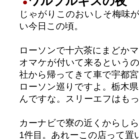
ワルプルギスの夜
●
じゃがりこのおいしそ梅味
い今日この頃。
ローソンで十六茶にまどか
オマケが付いて来るという
社から帰ってきて車で宇都宮
ローソン巡りですよ。栃木県
んですな。スリーエフはも
カーナビで寮の近くからし
1件目。あれーこの店って置