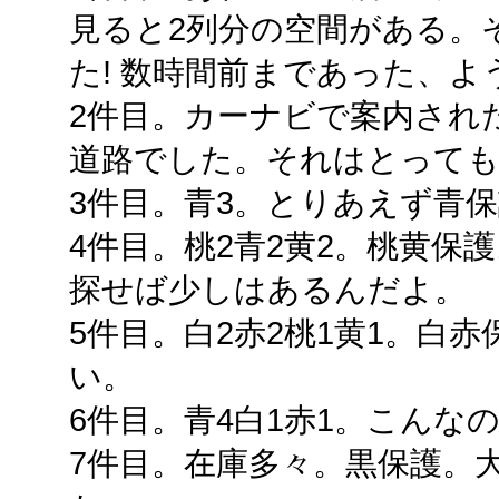
見ると2列分の空間がある。
た! 数時間前まであった、ような.
2件目。カーナビで案内され
道路でした。それはとって
3件目。青3。とりあえず青
4件目。桃2青2黄2。桃黄保
探せば少しはあるんだよ。
5件目。白2赤2桃1黄1。白
い。
6件目。青4白1赤1。こんな
7件目。在庫多々。黒保護。