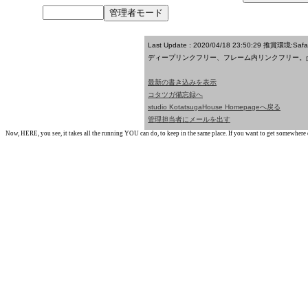
Last Update : 2020/04/18 23:50:29
推賞環境:Saf
ディープリンクフリー、フレーム内リンクフリー。
最新の書き込みを表示
コタツガ備忘録へ
studio KotatsugaHouse Homepageへ戻る
管理担当者にメールを出す
Now, HERE, you see, it takes all the running YOU can do, to keep in the same place. If you want to get somewhere els