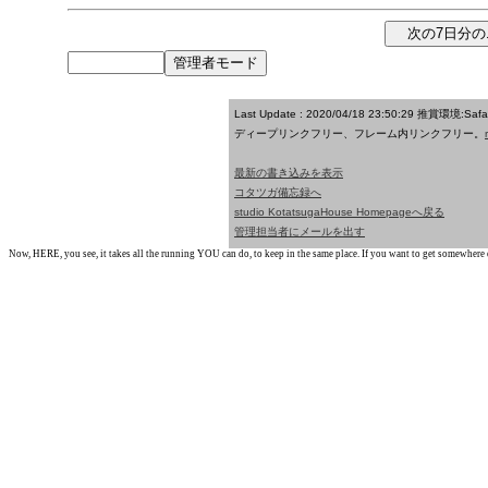
Last Update : 2020/04/18 23:50:29
推賞環境:Saf
ディープリンクフリー、フレーム内リンクフリー。
最新の書き込みを表示
コタツガ備忘録へ
studio KotatsugaHouse Homepageへ戻る
管理担当者にメールを出す
Now, HERE, you see, it takes all the running YOU can do, to keep in the same place. If you want to get somewhere els