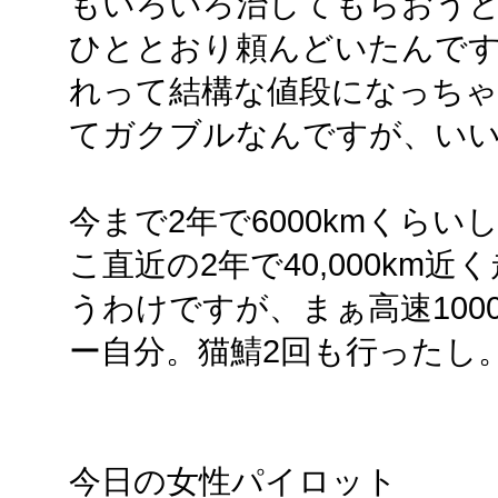
もいろいろ治してもらおう
ひととおり頼んどいたんで
れって結構な値段になっち
てガクブルなんですが、い
今まで2年で6000kmくら
こ直近の2年で40,000km
うわけですが、まぁ高速10
ー自分。猫鯖2回も行ったし
今日の女性パイロット