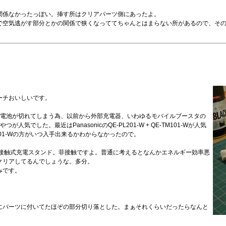
関係なかったっぽい。挿す所はクリアパーツ側にあったよ。
で空気逃がす部分とかの関係で狭くなっててちゃんとはまらない所があるので、そ
ピーチおいしいです。
で電池が切れてしまう為、以前から外部充電器、いわゆるモバイルブースタの
した。最近はPanasonicのQE-PL201-W + QE-TM101-Wが人気
201-Wの方がいつ入手出来るかわからなかったので。
-Wはは非接触式充電スタンド。菲接触ですよ。普通に考えるとなんかエネルギー効率悪
クリアしてるんでしょうな。多分。
みです。
にパーツに付いてたほぞの部分切り落とした。まぁそれくらいだったらなんと