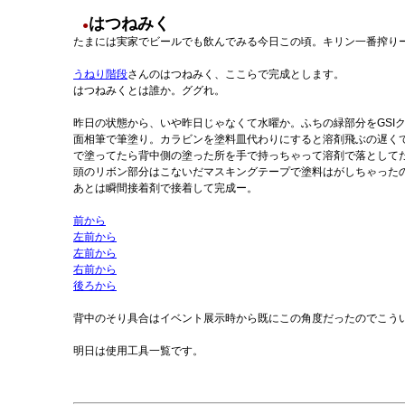
はつねみく
●
たまには実家でビールでも飲んでみる今日この頃。キリン一番搾り
うねり階段
さんのはつねみく、ここらで完成とします。
はつねみくとは誰か。ググれ。
昨日の状態から、いや昨日じゃなくて水曜か。ふちの緑部分をGSI
面相筆で筆塗り。カラビンを塗料皿代わりにすると溶剤飛ぶの遅く
で塗ってたら背中側の塗った所を手で持っちゃって溶剤で落として
頭のリボン部分はこないだマスキングテープで塗料はがしちゃった
あとは瞬間接着剤で接着して完成ー。
前から
左前から
左前から
右前から
後ろから
背中のそり具合はイベント展示時から既にこの角度だったのでこう
明日は使用工具一覧です。