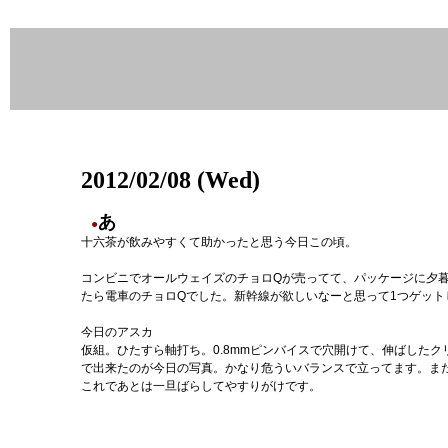
2012/02/08 (Wed)
あ
●
十六茶が飲みやすくて助かったと思う今日この頃。
コンビニでオールウェイズのチョロQが売ってて、パッケージに夕
たら電車のチョロQでした。新幹線が欲しいなーと思って1つゲット
今日のアスカ
仮組。ひたすら軸打ち。0.8mmピンバイスで穴開けて、伸ばした
で出来たのが今日の写真。かなり危ういバランスで立ってます。ま
これであとは一旦ばらしてやすりがけです。