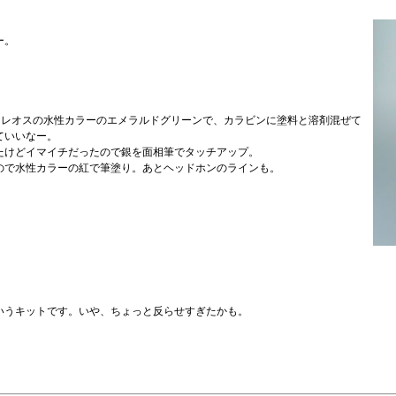
ー。
クレオスの水性カラーのエメラルドグリーンで、カラビンに塗料と溶剤混ぜて
ていいなー。
たけどイマイチだったので銀を面相筆でタッチアップ。
ので水性カラーの紅で筆塗り。あとヘッドホンのラインも。
いうキットです。いや、ちょっと反らせすぎたかも。