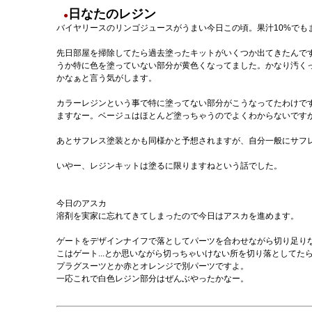
日なたのレジン
●
バイヤリースのリンゴジュースがうまい今日この頃。果汁10%でも
先日部屋を掃除してたら過去塗ったキットがいくつか出てきたんで
うか特に色を塗っていない部分が黄色くなってました。かなり汚く
かなぁと言う気がします。
カラーレジンという事で特に塗ってない部分がこうなってたわけで
ますなー。ベージュはほとんど塗っちゃうのでよくわからないです
あとサフレス塗装とかも同様かと予想されますが、自分一般にサフ
いやー、レジンキットは塗るに限りますねという話でした。
今日のアスカ
溶剤を実家に忘れてきてしまったので今日はアスカを進めます。
ゲートをデザインナイフで落としてパーツを合わせながら切り足り
こはゲート...とか思いながら切っちゃいけない所を切り落としてた
プラグスーツとか赤とオレンジで別パーツですよ。
一応これで白色レジン部分はぜんぶやったかなー。