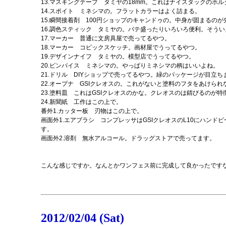
13.マスキングテープ タミヤの18mm。これはナイスタックのホ
14.スポイト ミネシマの。フラットカラーはよく詰まる。
15.瞬間接着剤 100円ショップのキャンドゥの。中身が固まるの
16.調色スティック タミヤの。パテ盛ったりいろいろ便利。そう
17.マーカー 普通に文房具屋で売ってるやつ。
18.マーカー コピックスケッチ。画材屋でうってるやつ。
19.デザインナイフ タミヤの。模型店でうってるやつ。
20.ピンバイス ミネシマの。やっぱりミネシマの柄はいいよね。
21.ドリル DIYショップで売ってるやつ。緑のパッケージが目立
22.オープナ GSIクレオスの。これがないと塗料のフタをあけられ
23.塗料皿 これはGSIクレオスのかな。クレオスのは錆びるのが特
24.新聞紙 工作はこの上で。
番外1.カッター板 刃物はこの上で。
画面外1.エアブラシ コンプレッサはGSIクレオスのL10にハ
す。
画面外2.溶剤 無水アルコール。ドラッグストアで売ってます。
こんな感じですか。なんとかワンフェス前に完成して良かったです
2012/02/04 (Sat)