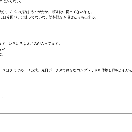
ルダに入らない。
が先か、ノズルが詰まるのが先か。最近使い切ってないなぁ。
いえば今回パテは使ってないな。塗料瓶かき混ぜたりも出来る。
ちます。いろいろな太さのが入ってます。
ない。
徴。
ンドピースはタミヤのトリガ式。先日ボークスで静かなコンプレッサを体験し興味がわ
な。