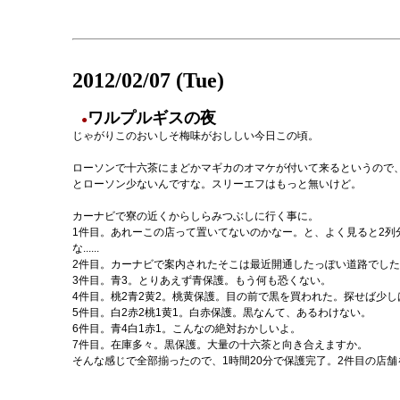
2012/02/07 (Tue)
ワルプルギスの夜
●
じゃがりこのおいしそ梅味がおししい今日この頃。
ローソンで十六茶にまどかマギカのオマケが付いて来るというので
とローソン少ないんですな。スリーエフはもっと無いけど。
カーナビで寮の近くからしらみつぶしに行く事に。
1件目。あれーこの店って置いてないのかなー。と、よく見ると2列
な......
2件目。カーナビで案内されたそこは最近開通したっぽい道路でし
3件目。青3。とりあえず青保護。もう何も恐くない。
4件目。桃2青2黄2。桃黄保護。目の前で黒を買われた。探せば少
5件目。白2赤2桃1黄1。白赤保護。黒なんて、あるわけない。
6件目。青4白1赤1。こんなの絶対おかしいよ。
7件目。在庫多々。黒保護。大量の十六茶と向き合えますか。
そんな感じで全部揃ったので、1時間20分で保護完了。2件目の店