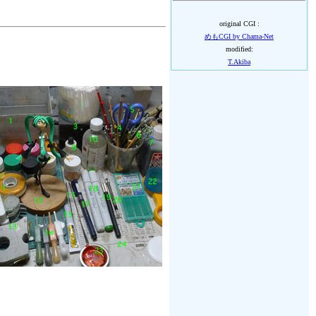
original CGI :
めもCGI by Chama-Net
modified:
T.Akiba