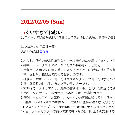
2012/02/05 (Sun)
くいすぎてねむい
●
10年くらい前の食玩の飴が多量に出て来た今日この頃。黒澤明の黒
はつねみく使用工具一覧～
大きい写真は
こちら
1.水入れ 使うのが水性塗料なんで水は洗うのに使用してます。あ
2.綿棒 ドラッグストアの。空いた後の容器もわりと使える。
3.塗装台 スポンジに棒を差して穴をあけてそこに塗装の持ち手を
4.筆 面相筆。模型店で売ってる安いのです。
5.はさみ 耐水ペーパー切ったりマスキングテープ切ったりするの
6.棒 塗装時の持ち手。ガンプラのランナーです。
7.塗料捨て タミヤアクリル溶剤の空きボトル。こないだ間違えて
8.塗料 タミヤアクリルカラー。GSIクレオスの水性カラー。
9.溶剤 タミヤアクリル溶剤。ホルベインの容器に移し替えて使っ
10.溶剤 GSIクレオスの水性カラー用溶剤。塗料が濃くなった時
11.マスキングテープ タミヤの6mmと10mm。ナイスタックのホ
12.台 ホームセンターで買って来て軸うちのと同じ太さの穴あけ