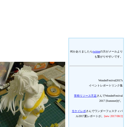
何かありましたら
twitter
の方がメールより
も繋がりやすいです。
WonderFestival2017s
イベントレポートリンク集
常時リソース不足
さんでWonderFestival
2017 [Summer]が。
モケイレポ
さんでワンダーフェスティバ
ル2017夏レポートが。
[new 2017/08/2]