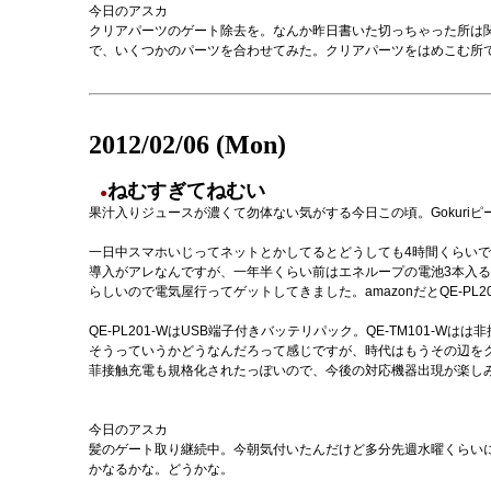
今日のアスカ
クリアパーツのゲート除去を。なんか昨日書いた切っちゃった所は
で、いくつかのパーツを合わせてみた。クリアパーツをはめこむ所
2012/02/06 (Mon)
ねむすぎてねむい
●
果汁入りジュースが濃くて勿体ない気がする今日この頃。Gokuri
一日中スマホいじってネットとかしてるとどうしても4時間くらい
導入がアレなんですが、一年半くらい前はエネループの電池3本入るやつが人気で
らしいので電気屋行ってゲットしてきました。amazonだとQE-PL
QE-PL201-WはUSB端子付きバッテリパック。QE-TM101
そうっていうかどうなんだろって感じですが、時代はもうその辺を
菲接触充電も規格化されたっぽいので、今後の対応機器出現が楽し
今日のアスカ
髪のゲート取り継続中。今朝気付いたんだけど多分先週水曜くらい
かなるかな。どうかな。