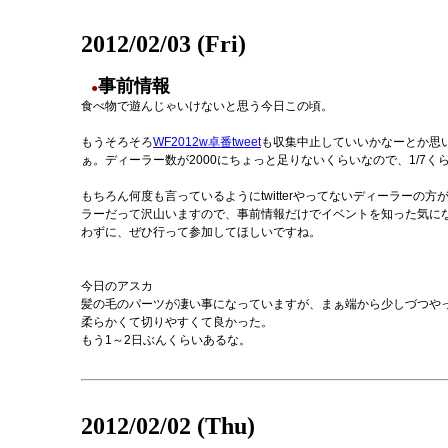
2012/02/03 (Fri)
事前情報
●
食べ物で遊んじゃいけないと思う今日この頃。
もうそろそろ
WF2012w卓番tweet
も収集中止していいかなーとか思いま
ぁ。ディーラー数が2000にちょっと足りないくらいなので、1/7く
もちろん何度も言っているようにtwitterやってないディーラーの
ラーだって沢山いますので、事前情報だけでイベントを知った気に
わずに、ぜひ行って参加してほしいですね。
今日のアスカ
髪の毛のパーツが凄い事になっていますが、まぁ端から少しづつや
柔らかくて切りやすくて良かった。
もう1～2日ぶんくらいあるな。
2012/02/02 (Thu)