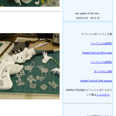
last update of this area :
2016/12/20 00:51:32
イベントレポートリンク集
トレフェスin有明3
Wonder Festival 2010 winter
トレフェスin有明2
キャラホビ2009
Wonder Festival 2009 summer
2009年07月以前のイベントレポートのリ
ンク集は
こちらから
。