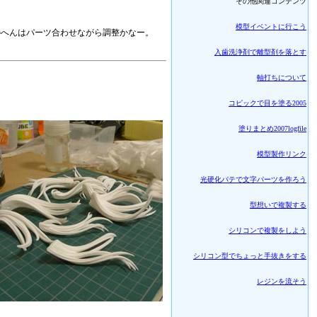
その他関連コンテンツ
模型イベントに行こう
のへんはパーツ合わせながら調整かなー。
入歯洗浄剤で離型剤を落とす
軸打ちについて
コピックで目を塗る2005
塗りまとめ2007logfile
模型製作リンク
光硬化パテで文字パーツを作ろう
型想いで複製する
シリコンで複製をしよう
シリコン型でちょっと手抜きをする
レジンを流そう