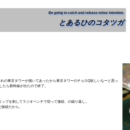
Be going to catch and release minor intention.
とあるひのコタツガ
暮れの東京タワーが描いてあったから東京タワーのチョロQ欲しいなーと思っ
したら新幹線が出たので終了。
クリップを刺してラジオペンチで切って接続、の繰り返し。
だ仮組だから。