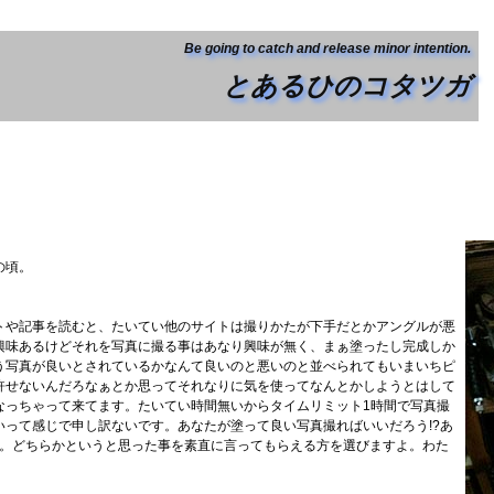
Be going to catch and release minor intention.
とあるひのコタツガ
の頃。
トや記事を読むと、たいてい他のサイトは撮りかたが下手だとかアングルが悪
興味あるけどそれを写真に撮る事はあなり興味が無く、まぁ塗ったし完成しか
う写真が良いとされているかなんて良いのと悪いのと並べられてもいまいちピ
許せないんだろなぁとか思ってそれなりに気を使ってなんとかしようとはして
なっちゃって来てます。たいてい時間無いからタイムリミット1時間で写真撮
って感じで申し訳ないです。あなたが塗って良い写真撮ればいいだろう!?あ
は。どちらかというと思った事を素直に言ってもらえる方を選びますよ。わた