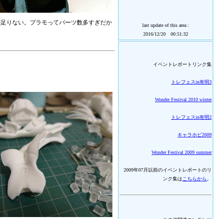
が足りない。プラモってパーツ数多すぎだか
last update of this area :
2016/12/20 00:51:32
イベントレポートリンク集
トレフェスin有明3
Wonder Festival 2010 winter
トレフェスin有明2
キャラホビ2009
Wonder Festival 2009 summer
2009年07月以前のイベントレポートのリ
ンク集は
こちらから
。