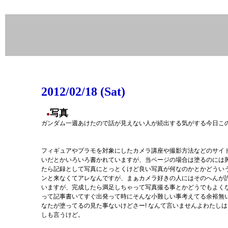
2012/02/18 (Sat)
写真
●
ガンダム一週あけたので話が見えない人が続出する気がする今日こ
フィギュアやプラモを対象にしたカメラ講座や撮影方法などのサイ
いだとかいろいろ書かれていますが、当ページの場合は塗るのには
たら記録として写真にとっとくけど良い写真が何なのかとかどうい
ンと来なくてアレなんですが、まぁカメラ好きの人にはそのへんが
いますが、完成したら満足しちゃって写真撮る事とかどうでもよく
って記事書いてすぐ出発って時にそんな小難しい事考えてる余裕無い
なたが塗ってるの見た事ないけどさー! なんて言いませんよわたし
しも言うけど。