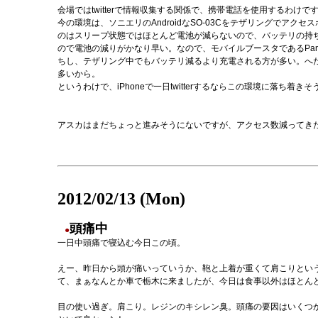
会場ではtwitterで情報収集する関係で、携帯電話を使用するわ
今の環境は、ソニエリのAndroidなSO-03Cをテザリングでアクセスポイ
のはスリープ状態ではほとんど電池が減らないので、バッテリの持ち
ので電池の減りがかなり早い。なので、モバイルブースタであるPanas
ちし、テザリング中でもバッテリ減るより充電される方が多い。へ
多いから。
というわけで、iPhoneで一日twitterするならこの環境に落ち着き
アスカはまだちょっと進みそうにないですが、アクセス数減ってき
2012/02/13 (Mon)
頭痛中
●
一日中頭痛で寝込む今日この頃。
えー、昨日から頭が痛いっていうか、鞄と上着が重くて肩こりとい
て、まぁなんとか車で栃木に来ましたが、今日は食事以外はほとん
目の使い過ぎ。肩こり。レジンのキシレン臭。頭痛の要因はいくつ