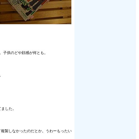
。子供のどや顔感が何とも。
。
てました。
て複製しなかったのだとか。うわーもったい