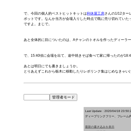
で、今回の個人的ベストヒットキットは
利休屋工房
さんの1/12タ
ボットです。なんか当方が会場入りした時点で既に売り切れていた
ですよ。まじで。
あと全体的に目についたのは、Aチャンのトオルを作ったディーラ
で、15:40頃に会場を出て、途中焼きそば食べて家に帰ったのが18:
あとは明日にでも書きましょうか。
とりあえずこれから栃木に移動したりレポリンク集はじめなきゃい
Last Update : 2020/04/18 23:50:
ディープリンクフリー、フレーム
最新の書き込みを表示