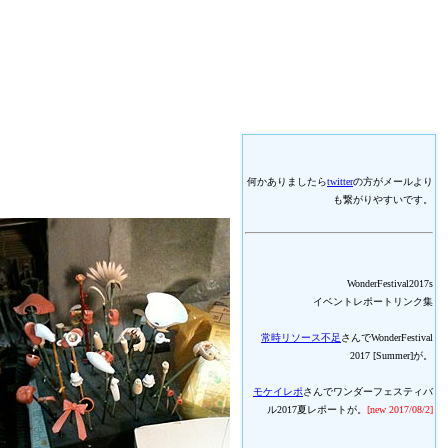
何かありましたら
twitter
の方がメールより
も繋がりやすいです。
WonderFestival2017s
イベントレポートリンク集
常時リソース不足
さんでWonderFestival
2017 [Summer]が。
モケイレポ
さんでワンダーフェスティバ
ル2017夏レポートが。
[new 2017/08/2]