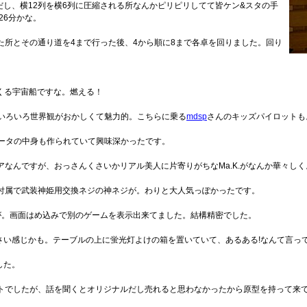
し、横12列を横6列に圧縮される所なんかピリピリしてて皆ケン&スタの手
26分かな。
た所とその通り道を4まで行った後、4から順に8まで各卓を回りました。回り
くる宇宙船ですな。燃える！
ういろいろ世界観がおかしくて魅力的。こちらに乗る
mdsp
さんのキッズパイロットも
Vコンバータの中身も作られていて興味深かったです。
ュアなんですが、おっさんくさいかリアル美人に片寄りがちなMa.K.がなんか華々しく
付属で武装神姫用交換ネジの神ネジが。わりと大人気っぽかったです。
体が。画面はめ込みで別のゲームを表示出来てました。結構精密でした。
小さい感じかも。テーブルの上に蛍光灯よけの箱を置いていて、あるある!なんて言っ
した。
ットでしたが、話を聞くとオリジナルだし売れると思わなかったから原型を持って来