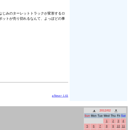
なじみのターレットトラックが変形するロ
ボットが売り切れるなんて、よっぽどの事
a-News+ 1.61
▲
2012/02
▼
Sun
Mon
Tue
Wed
Thu
Fri
Sat
1
2
3
4
5
6
7
8
9
10
11