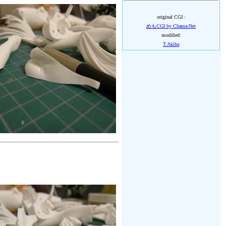
original CGI :
めもCGI by Chama-Net
modified:
T.Akiba