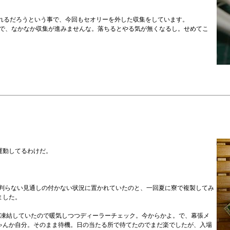
くれるだろうという事で、今回もセオリーを外した収集をしています。
まくりで、なかなか収集が進みませんな。落ちるとやる気が無くなるし。せめてこ
運動してるわけだ。
かが判らない見通しの付かない状況に置かれていたのと、一回夏に寮で複製してみ
ました。
スが凍結していたので暖気しつつディーラーチェック。今からかよ。で、幕張メ
じゃんか自分。そのまま待機。日の当たる所で待てたのでまだ楽でしたが、入場