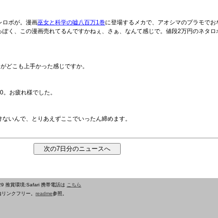
ーレロボが。漫画
巫女と科学の嘘八百万1巻
に登場するメカで、アオシマのプラモでお
っぽく、この漫画売れてるんですかねぇ、さぁ、なんて感じで。値段2万円のネタロ
ーがどこも上手かった感じですか。
40。お疲れ様でした。
けないんで、とりあえずここでいったん締めます。
29
推賞環境:Safari 携帯電話は
こちら
内リンクフリー。
readme
参照。