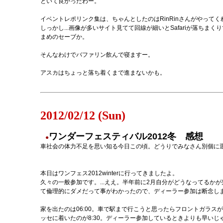
といて良かったわー。
イベントレポリンク集は、ちゃんとしたのはRinRinさんがやって
しっかし...画像が多いサイト見てて回線が細いとSafariが落ち
まめのセーブか。
そんなわけでバファリン飲んで寝ますー。
アスカはちょっと落ち着くまで進まないかも。
2012/02/12 (Sun)
ワンダーフェスティバル2012冬 感想
●
車社会の体力不足を思い知る今日この頃。どうりでみなさん別個に
本日はワンフェス2012winterに行ってきましたよ。
久々の一般参加です。...ええ。半年前に2月自分がどうなってる
て倫理的にダメだって事がわかったので、ディーラー参加は断念し
家を出たのは06:00。車で駅まで行こうと思ったらフロントガラ
ッセに着いたのが8:30。ディーラー参加しているときよりも早い