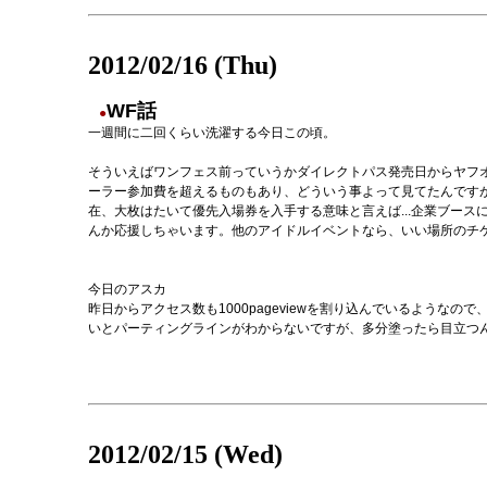
2012/02/16 (Thu)
WF話
●
一週間に二回くらい洗濯する今日この頃。
そういえばワンフェス前っていうかダイレクトパス発売日からヤフ
ーラー参加費を超えるものもあり、どういう事よって見てたんです
在、大枚はたいて優先入場券を入手する意味と言えば...企業ブー
んか応援しちゃいます。他のアイドルイベントなら、いい場所のチ
今日のアスカ
昨日からアクセス数も1000pageviewを割り込んでいるような
いとパーティングラインがわからないですが、多分塗ったら目立つ
2012/02/15 (Wed)