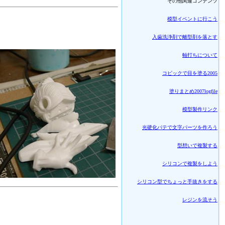
その他関連コンテンツ
模型イベントに行こう
入歯洗浄剤で離型剤を落とす
軸打ちについて
コピックで目を塗る2005
塗りまとめ2007logfile
模型製作リンク
光硬化パテで文字パーツを作ろう
型想いで複製する
シリコンで複製をしよう
シリコン型でちょっと手抜きをする
レジンを流そう