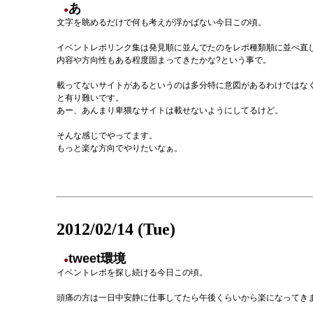
あ
●
文字を眺めるだけで何も考えが浮かばない今日この頃。
イベントレポリンク集は発見順に並んでたのをレポ種類順に並べ直
内容や方向性もある程度固まってきたかな?という事で。
載ってないサイトがあるというのは多分特に意図があるわけではな
と有り難いです。
あー、あんまり卑猥なサイトは載せないようにしてるけど。
そんな感じでやってます。
もっと楽な方向でやりたいなぁ。
2012/02/14 (Tue)
tweet環境
●
イベントレポを探し続ける今日この頃。
頭痛の方は一日中安静に仕事してたら午後くらいから楽になってき