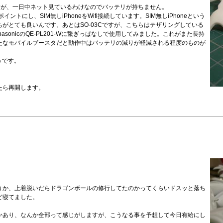
けですが、一日中ネット見ているわけなのでバッテリが持ちません。
ントにし、SIM無しiPhoneをWifi接続しています。SIM無しiPhoneという
がとても良いんです。あとはSO-03Cですが、こちらはテザリングしている
onicのQE-PL201-Wに繋ぎっぱなしで使用してみました。これがまた長持
たなモバイルブースタだと動作中はバッテリの減りが軽減される程度のものが
そうです。
たら再開します。
うか、上着脱いだらドラゴンボールの修行してたのかってくらいドスッと落ち
ど寝てました。
かあり、なんか全部って感じがしますが、こうなる事を予想して今日有給にし