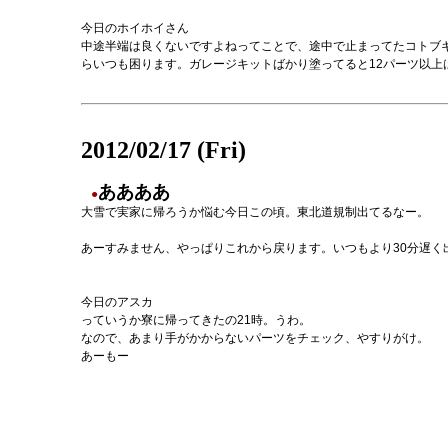
今日のホイホイさん
中途半端は良くないですよねってことで、途中で止まってたコトブ
らいつも困ります。ガレージキットばかり塗ってると12パーツ以上
2012/02/17 (Fri)
ああああ
●
大雪で実家に帰ろうか悩む今日この頃。東北道規制出てるなー。
あーすみません、やっぱりこれから戻ります。いつもより30分遅く
今日のアスカ
っていうか寮に帰ってきたの21時。うわ。
なので、あまり手がかからないパーツをチェック、やすりがけ。
あーもー