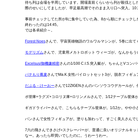
待ち列は会場を半周しています。開場直前くらいから列が殺伐としだ
際のせいにしてましたが、早足最高潮でそのまま入り口へ突入。10:
事前チェックしてた所が8に集中していた為、8から順にチェックし
終わったのは14:45。
では各卓紹介～。
Forest Noes
さんで、宇宙英雄物語のワルワルマシンが。5巻に出て
モデリズム
さんで、児童用メカトロボット ウィーゴが。なんかも
Excelsus/御機嫌精密
さんの1/100 C.I.S.突入艇が。ちゃんと
パテもり蕎麦
さんでMa.K.女性パイロットセット3が。脱衣フィギ
だぶる・けーおー
さんで
12ZIGEN
さんのバンソウコウデカールが。
ポ管庫+ラグズ+コロリヌ庫+ロリンメルさんで、1/12テーブル筐
ギガドライバーさんで、こちらもテーブル筐体が。1/12か。やや
パンさんで女性フィギュアが。塗りも加わって、すごく美人さんで
7六の飛さんできさげ=スクレーパーが、普通に良いオリジナルキ
なー。あったら即買いでしたのに。うわーうわー。