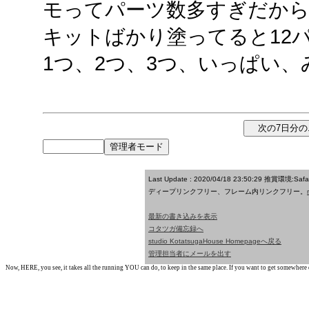
モってパーツ数多すぎだか
キットばかり塗ってると12
1つ、2つ、3つ、いっぱい、
Last Update : 2020/04/18 23:50:29
推賞環境:Saf
ディープリンクフリー、フレーム内リンクフリー。
最新の書き込みを表示
コタツガ備忘録へ
studio KotatsugaHouse Homepageへ戻る
管理担当者にメールを出す
Now, HERE, you see, it takes all the running YOU can do, to keep in the same place. If you want to get somewhere els