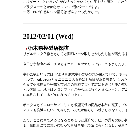
こはゲート...とか思いながら切っちゃいけない所を切り落としてた
プラグスーツとか赤とオレンジで別パーツですよ。
一応これで白色レジン部分はぜんぶやったかなー。
2012/02/01 (Wed)
栃木県模型店探訪
●
リボルテック仏像ともなると関節パーツ取りとかしたら罰が当たる
今日は宇都宮のボークスとイエローサブマリンに行ってきましたよ
宇都宮駅というのはJRよりも東武宇都宮駅の方が栄えていて、ボ
ビルで、wikipediaとかニコニコ大百科にも項目がある有名な
今まで栃木県民や宇都宮市民この呼称で言って誰にも通じた事が無
ビル内部は、地下はメロンブックスから上に行くとまんだらけ、ア
に集約されているビルになっています。
ボークスもイエローサブマリンも模型関係の商品が非常に充実して
マリンも横浜みたいに何売りたいんだか解らない感じじゃなくて、
ただ、ここに車で来るとなるとちょっと厄介で、ビルの周りの狭い
ぁ。値段目当てに買いに行っても駐車場代で逆に高くなるし、夜も