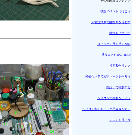
その他関連コンテンツ
模型イベントに行こう
入歯洗浄剤で離型剤を落とす
軸打ちについて
コピックで目を塗る2005
塗りまとめ2007logfile
模型製作リンク
光硬化パテで文字パーツを作ろう
型想いで複製する
シリコンで複製をしよう
シリコン型でちょっと手抜きをする
レジンを流そう