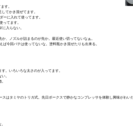
てます。
に足してかき混ぜてます。
ルダーに入れて使ってます。
て使ってます。
ルダに入らない。
が先か、ノズルが詰まるのが先か。最近使い切ってないなぁ。
いえば今回パテは使ってないな。塗料瓶かき混ぜたりも出来る。
ちます。いろいろな太さのが入ってます。
ない。
徴。
ンドピースはタミヤのトリガ式。先日ボークスで静かなコンプレッサを体験し興味がわ
な。