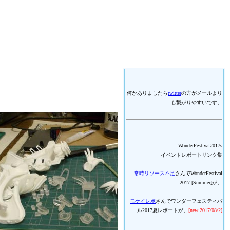
何かありましたら
twitter
の方がメールより
も繋がりやすいです。
WonderFestival2017s
イベントレポートリンク集
常時リソース不足
さんでWonderFestival
2017 [Summer]が。
モケイレポ
さんでワンダーフェスティバ
ル2017夏レポートが。
[new 2017/08/2]