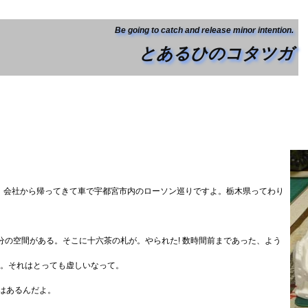
Be going to catch and release minor intention.
とあるひのコタツガ
、会社から帰ってきて車で宇都宮市内のローソン巡りですよ。栃木県ってわり
分の空間がある。そこに十六茶の札が。やられた! 数時間前まであった、よう
た。それはとっても虚しいなって。
しはあるんだよ。