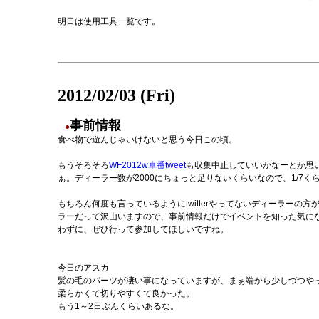
明日は使用工具一覧です。
2012/02/03 (Fri)
事前情報
●
食べ物で遊んじゃいけないと思う今日この頃。
もうそろそろ
WF2012w卓番tweet
も収集中止していいかなーとか思いま
ぁ。ディーラー数が2000にちょっと足りないくらいなので、1/7く
もちろん何度も言っているようにtwitterやってないディーラーの
ラーだって沢山いますので、事前情報だけでイベントを知った気に
わずに、ぜひ行って参加してほしいですね。
今日のアスカ
髪の毛のパーツが凄い事になっていますが、まぁ端から少しづつや
柔らかくて切りやすくて良かった。
もう1～2日ぶんくらいあるな。