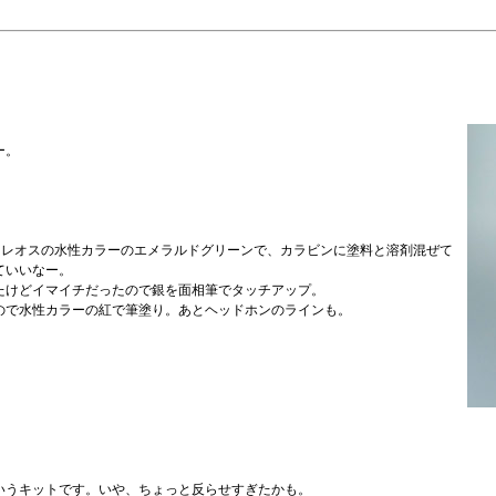
ー。
クレオスの水性カラーのエメラルドグリーンで、カラビンに塗料と溶剤混ぜて
ていいなー。
たけどイマイチだったので銀を面相筆でタッチアップ。
ので水性カラーの紅で筆塗り。あとヘッドホンのラインも。
いうキットです。いや、ちょっと反らせすぎたかも。