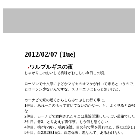
2012/02/07 (Tue)
ワルプルギスの夜
●
じゃがりこのおいしそ梅味がおししい今日この頃。
ローソンで十六茶にまどかマギカのオマケが付いて来るというので
とローソン少ないんですな。スリーエフはもっと無いけど。
カーナビで寮の近くからしらみつぶしに行く事に。
1件目。あれーこの店って置いてないのかなー。と、よく見ると2列
な......
2件目。カーナビで案内されたそこは最近開通したっぽい道路でし
3件目。青3。とりあえず青保護。もう何も恐くない。
4件目。桃2青2黄2。桃黄保護。目の前で黒を買われた。探せば少
5件目。白2赤2桃1黄1。白赤保護。黒なんて、あるわけない。