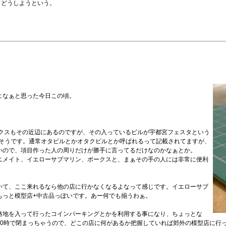
らどうしようという。
よなぁと思った今日この頃。
。
ークスもその近辺にあるのですが、その入っているビルが宇都宮フェスタという
ビルだそうです。通常オタビルとかオタクビルとか呼ばれるって記載されてますが、
いので、項目作った人の周りだけが勝手に言ってるだけなのかなぁとか。
ニメイト、イエローサブマリン、ボークスと、まぁその手の人には非常に便利
いて、ここ来れるなら他の店に行かなくなるよなって感じです。イエローサブ
もっと模型店+中古品っぽいです。あー何でも揃うわぁ。
路地を入って行ったコインパーキングとかを利用する事になり、ちょっとな
20時で閉まっちゃうので、どこの店に何があるか把握していれば郊外の模型店に行