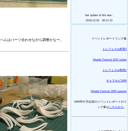
last update of this area :
2016/12/20 00:51:32
イベントレポートリンク集
のへんはパーツ合わせながら調整かなー。
トレフェスin有明3
Wonder Festival 2010 winter
トレフェスin有明2
キャラホビ2009
Wonder Festival 2009 summer
2009年07月以前のイベントレポートのリ
ンク集は
こちらから
。