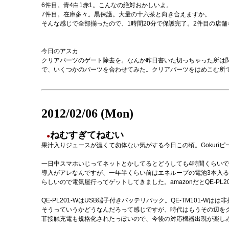
6件目。青4白1赤1。こんなの絶対おかしいよ。
7件目。在庫多々。黒保護。大量の十六茶と向き合えますか。
そんな感じで全部揃ったので、1時間20分で保護完了。2件目の店
今日のアスカ
クリアパーツのゲート除去を。なんか昨日書いた切っちゃった所は
で、いくつかのパーツを合わせてみた。クリアパーツをはめこむ所
2012/02/06 (Mon)
ねむすぎてねむい
●
果汁入りジュースが濃くて勿体ない気がする今日この頃。Gokuri
一日中スマホいじってネットとかしてるとどうしても4時間くらい
導入がアレなんですが、一年半くらい前はエネループの電池3本入るやつが人気で
らしいので電気屋行ってゲットしてきました。amazonだとQE-PL
QE-PL201-WはUSB端子付きバッテリパック。QE-TM101
そうっていうかどうなんだろって感じですが、時代はもうその辺を
菲接触充電も規格化されたっぽいので、今後の対応機器出現が楽し