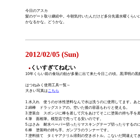
今日のアスカ
髪のゲート取り継続中。今朝気付いたんだけど多分先週水曜くらい
かなるかな。どうかな。
2012/02/05 (Sun)
くいすぎてねむい
●
10年くらい前の食玩の飴が多量に出て来た今日この頃。黒澤明の黒
はつねみく使用工具一覧～
大きい写真は
こちら
1.水入れ 使うのが水性塗料なんで水は洗うのに使用してます。あ
2.綿棒 ドラッグストアの。空いた後の容器もわりと使える。
3.塗装台 スポンジに棒を差して穴をあけてそこに塗装の持ち手を
4.筆 面相筆。模型店で売ってる安いのです。
5.はさみ 耐水ペーパー切ったりマスキングテープ切ったりするの
6.棒 塗装時の持ち手。ガンプラのランナーです。
7.塗料捨て タミヤアクリル溶剤の空きボトル。こないだ間違えて