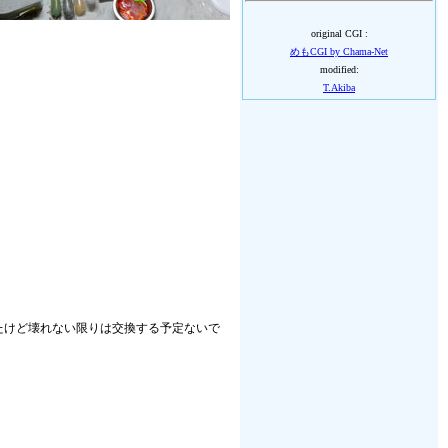
original CGI :
めもCGI by Chama-Net
modified:
T.Akiba
いたけど壊れない限りは交換する予定ないで