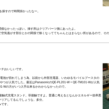
舗を探すので時間掛かったなー。
関係なかったっぽい。挿す所はクリアパーツ側にあったよ。
で空気逃がす部分とかの関係で狭くなっててちゃんとはまらない所があるので、そ
ピーチおいしいです。
で電池が切れてしまう為、以前から外部充電器、いわゆるモバイルブースタの
した。最近はPanasonicのQE-PL201-W + QE-TM101-Wが人気
201-Wの方がいつ入手出来るかわからなかったので。
-Wはは非接触式充電スタンド。菲接触ですよ。普通に考えるとなんかエネルギー効率悪
クリアしてるんでしょうな。多分。
みです。