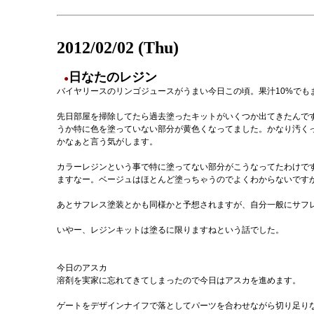
2012/02/02 (Thu)
日なたのレジン
●
バイヤリースのリンゴジュースがうまい今日この頃。果汁10%でも
先日部屋を掃除してたら過去塗ったキットがいくつか出てきたんで
うか特に色を塗っていない部分が黄色くなってました。かなり汚く
かなぁと言う気がします。
カラーレジンという事で特に塗ってない部分がこうなってたわけで
ますなー。ベージュはほとんど塗っちゃうのでよくわからないです
あとサフレス塗装とかも同様かと予想されますが、自分一般にサフ
いやー、レジンキットは塗るに限りますねという話でした。
今日のアスカ
溶剤を実家に忘れてきてしまったので今日はアスカを進めます。
ゲートをデザインナイフで落としてパーツを合わせながら切り足り