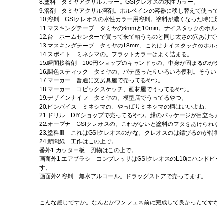
8.塗料 タミヤアクリルカラー。GSIクレオスの水性カラー。
9.溶剤 タミヤアクリル溶剤。ホルベインの容器に移し替えて使っ
10.溶剤 GSIクレオスの水性カラー用溶剤。塗料が濃くなった時
11.マスキングテープ タミヤの6mmと10mm。ナイスタックのホ
12.台 ホームセンターで買って来て軸うちのと同じ太さの穴あけ
13.マスキングテープ タミヤの18mm。これはナイスタックのホ
14.スポイト ミネシマの。フラットカラーはよく詰まる。
15.瞬間接着剤 100円ショップのキャンドゥの。中身が固まるの
16.調色スティック タミヤの。パテ盛ったりいろいろ便利。そう
17.マーカー 普通に文房具屋で売ってるやつ。
18.マーカー コピックスケッチ。画材屋でうってるやつ。
19.デザインナイフ タミヤの。模型店でうってるやつ。
20.ピンバイス ミネシマの。やっぱりミネシマの柄はいいよね。
21.ドリル DIYショップで売ってるやつ。緑のパッケージが目立
22.オープナ GSIクレオスの。これがないと塗料のフタをあけられ
23.塗料皿 これはGSIクレオスのかな。クレオスのは錆びるのが特
24.新聞紙 工作はこの上で。
番外1.カッター板 刃物はこの上で。
画面外1.エアブラシ コンプレッサはGSIクレオスのL10にハ
す。
画面外2.溶剤 無水アルコール。ドラッグストアで売ってます。
こんな感じですか。なんとかワンフェス前に完成して良かったです