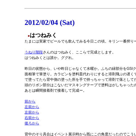
2012/02/04 (Sat)
はつねみく
●
たまには実家でビールでも飲んでみる今日この頃。キリン一番搾り
うねり階段
さんのはつねみく、ここらで完成とします。
はつねみくとは誰か。ググれ。
昨日の状態から、いや昨日じゃなくて水曜か。ふちの緑部分をGSI
面相筆で筆塗り。カラビンを塗料皿代わりにすると溶剤飛ぶの遅く
で塗ってたら背中側の塗った所を手で持っちゃって溶剤で落として
頭のリボン部分はこないだマスキングテープで塗料はがしちゃった
あとは瞬間接着剤で接着して完成ー。
前から
左前から
左前から
右前から
後ろから
背中のそり具合はイベント展示時から既にこの角度だったのでこう