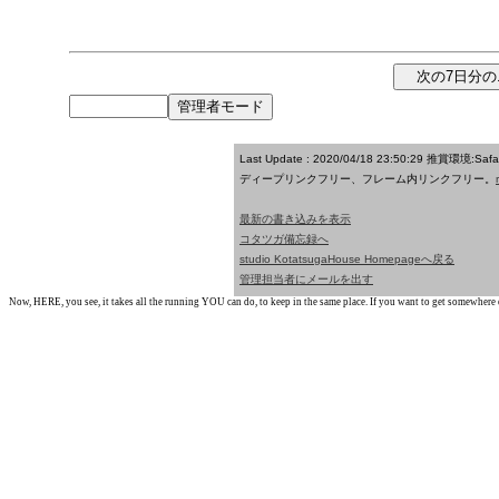
Last Update : 2020/04/18 23:50:29
推賞環境:Saf
ディープリンクフリー、フレーム内リンクフリー。
最新の書き込みを表示
コタツガ備忘録へ
studio KotatsugaHouse Homepageへ戻る
管理担当者にメールを出す
Now, HERE, you see, it takes all the running YOU can do, to keep in the same place. If you want to get somewhere els