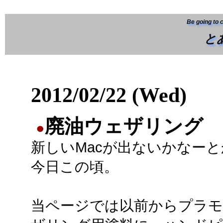
Be going to 
と
2012/02/22 (Wed)
廃油ウェザリング
●
新しいMacが出ないかなー
今日この頃。
当ページでは以前からプラ