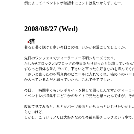
例によってイベントレポ確認中にヒントは見つからず。むー。
2008/08/27 (Wed)
猫
●
着ると暑く脱ぐと寒い今日この頃、いかがお過ごしでしょうか。
先日のワンフェスでディーラーメー不明シリーズその１。
たしかAブロックとBブロックの境目あたりだったと記憶している
ずらっと何体も並んでいて、下さいと言ったら好きなのを選んでく
下さいと言ったのを写真奥のビニールに入れてくれ、猫の下のハー
か入っているんだと思っていたら、これで全てでした。
今日、一時間半くらいレポサイトを探して回ったんですがディーラ
イベントレポ収集中にどこかのサイトで見たと思ったんですが、そ
改めて見てみると、耳とかパーツ表面とかちょっといじりたいかも.
らないけど。
しかし、こういうノリは大好きなので今後も要チェックという事で