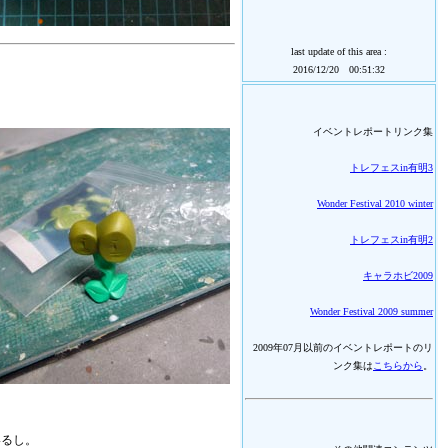
last update of this area :
2016/12/20 00:51:32
イベントレポートリンク集
トレフェスin有明3
Wonder Festival 2010 winter
トレフェスin有明2
キャラホビ2009
Wonder Festival 2009 summer
2009年07月以前のイベントレポートのリ
ンク集は
こちらから
。
いるし。