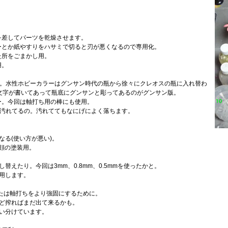
を差してパーツを乾燥させます。
ーとか紙やすりをハサミで切ると刃が悪くなるので専用化。
た所をごまかし用。
用。
ラー。水性ホビーカラーはグンサン時代の瓶から徐々にクレオスの瓶に入れ替わ
文字が書いてあって瓶底にグンサンと彫ってあるのがグンサン版。
ー。今回は軸打ち用の棒にも使用。
が汚れてるの。汚れててもなにげによく落ちます。
なる(使い方が悪い)。
、顔の塗装用。
替えたり。今回は3mm、0.8mm、0.5mmを使ったかと。
使用します。
または軸打ちをより強固にするために。
けど搾ればまだ出て来るかも。
使い分けています。