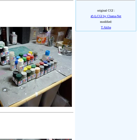
original CGI :
めもCGI by Chama-Net
modified:
T.Akiba