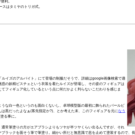
で便利。
ピースはタミヤのトリガ式。
。
 「ルイズのアルバイト」にて登場の制服だそうで、詳細はgoogle画像検索で適
に魅惑の妖精ビスチェという衣装を着たルイズが登場し、その姿のフィギュアは
えてフィギュア化しているという点に何だかよく判らないこだわりを感じま
ような白一色というのも面白くないし、卓球模型版の最初に飾られたパールピ
んは黒だったよなぁ(客先指定か?)、とか考えた末、このフィギュアを元に
なう
て塗る事に。
。通常筆塗りの方がエアブラシよりもツヤが半ツヤくらい出るんですが、それ
ヤブラックを面そう筆で筆塗り。細かい所だと無意識で息を止めて塗装するので、