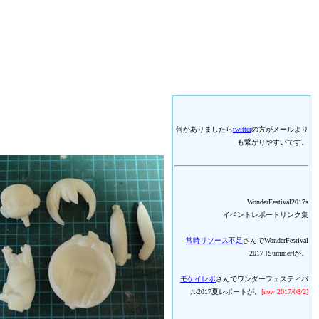
何かありましたら
twitter
の方がメールより
も繋がりやすいです。
WonderFestival2017s
イベントレポートリンク集
常時リソース不足
さんでWonderFestival
2017 [Summer]が。
モケイレポ
さんでワンダーフェスティバ
ル2017夏レポートが。
[new 2017/08/2]