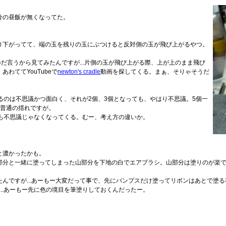
分の昼飯が無くなってた。
り下がってて、端の玉を残りの玉にぶつけると反対側の玉が飛び上がるやつ。
アルだ言うから見てみたんですが...片側の玉が飛び上がる際、上が上のまま飛び
わててYouTubeで
newton's cradle
動画を探してくる。まぁ、そりゃそうだ
るのは不思議かつ面白く、それが2個、3個となっても、やはり不思議。5個一
は普通の揺れですが。
も不思議じゃなくなってくる。むー、考え方の違いか。
と濃かったかも。
部分と一緒に塗ってしまった山部分を下地の白でエアブラシ。山部分は塗りのが楽
んですが...あーもー大変だって事で、先にパンプスだけ塗ってリボンはあとで塗
が...あーもー先に色の境目を筆塗りしておくんだったー。