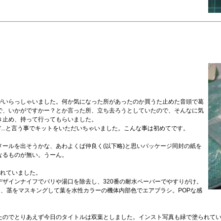
がいらっしゃいました。何か気になった所があったのか買うた止めた音頭で葛
で、いかがですかー？とか言った所、立ち去ろうとしていたので、そんなに気
き止め、持って行ってもらいました。
ぞ...と言う事でキットをいただいちゃいました。こんな事は初めてです。
ールを出そうかな、あわよくば仲良く(以下略)と思いパッケージ同封の紙を
なるものが無い。うーん。
されていました。
ザインナイフでバリや湯口を除去し、320番の耐水ペーパーでやすりがけ。
し、茎をマスキングして葉を水性カラーの機体内部色でエアブラシ。POPな感
たのでとりあえず今日のタイトルは双葉としました。インスト写真も緑で塗られて