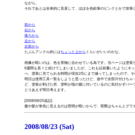
ながら。
それであとは全体的に見直して、ほほを色鉛筆のピンクとかで加筆
前から
右から
後ろから
左から
左前から
たぶんアンクル的には
ちょっと上から
くらいがいいのかな。
画像が暗いのは、色を実物に合わせている為です。当ページは塗装
6週間も長々と続けてしまいましたが、これも以前書いたようにキ
べ、塗装に充てられる時間が現在2/5にまで減ってしまったので、
明日は使用工具一覧をしようと思ったけど、途中で全部片付けちゃ
ど、塗装が剥げた所、塗料が指の腹に付いているのに気付かずパー
とりあえず明日考えます。
[2008/08/25追記]
服や髪が単色に見えるのは照明が暗いからで、実際はちゃんとグラ
2008/08/23 (Sat)