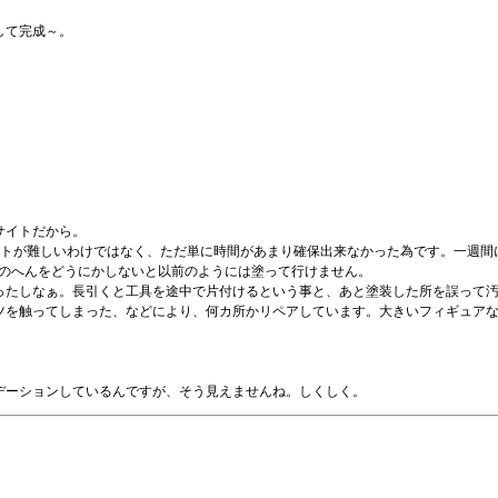
して完成～。
サイトだから。
ットが難しいわけではなく、ただ単に時間があまり確保出来なかった為です。一週間
そのへんをどうにかしないと以前のようには塗って行けません。
ったしなぁ。長引くと工具を途中で片付けるという事と、あと塗装した所を誤って
ツを触ってしまった、などにより、何カ所かリペアしています。大きいフィギュア
デーションしているんですが、そう見えませんね。しくしく。