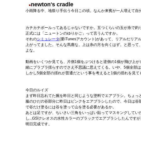
newton's cradle
●
小雨降る中、地祭り手伝う今日この頃。なんか来賓が一人増えて自
カチカチボールってあるじゃないですか。五つくらいの玉が糸で釣
正式には「ニュートンのゆりかご」って言うんですか。
それの
シミュレータ
(要iTunesアカウント)があって、リアルだリ
上がってました。そんな馬鹿な。上は糸の方を向くはず。と思って、あ
よな。
動画をいくつか見ても、片側1個をぶつけると逆側の1個が飛び上が
緒にブラブラ揺らすのでさえ不思議に思えてくる。いや、5個全部
しかし5個全部の揺れが普通だという事を考えると1個の揺れを見て
今日のルイズ
まず昨日忘れてた腕を昨日と同じような塗料でエアブラシ。ちょっ
服のひだの谷部分に昨日はピンクをエアブラシしたので、今日は谷
で谷だけ塗るには谷を塗って山を塗る必要があるか。
あとは足ですが、ちいさい三角をいっぱい貼ってマスキングしていた
し...GSIクレオスの水性カラーのブラックでエアブラシしたんです
明日完成です。