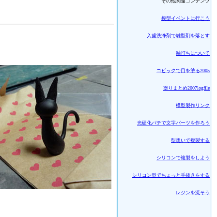
その他関連コンテンツ
模型イベントに行こう
入歯洗浄剤で離型剤を落とす
軸打ちについて
コピックで目を塗る2005
塗りまとめ2007logfile
模型製作リンク
光硬化パテで文字パーツを作ろう
型想いで複製する
シリコンで複製をしよう
シリコン型でちょっと手抜きをする
レジンを流そう