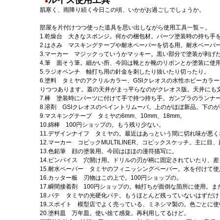
ルイズ使用工具
●
肌寒く、雨降り続く今日この頃、いかがお過ごしでしょうか。
部屋を片付けつつ使った道具を思い出しながら使用工具一覧～。
1.乾燥台 大きなスポンジ。何かの梱包材。パーツ塗装時の持ち手
2.はさみ マスキングテープや耐水ペーパーを切る用。耐水ペーパ
3.マーカー マジックっていうかマッキー。黒い部分で塗装が剥げ
4.筆 面そう筆。細かい所、今回は靴とか靴のリボンとか塗装に使
5.ラジオペンチ 軸打ち用の針金を刺したり抜いたり切ったり。
6.塗料 タミヤのアクリルカラー、GSIクレオスの水性ホビーカ
りつつあります。蓋の天井がまっ平らなのがクレオス版。天井にも
7.棒 塗装時にパーツに付けて手で持つ持ち手。ガンプラのランナ
8.溶剤 GSIクレオスのペイントリムーバ。上のがほぼ新品。下の
9.マスキングテープ タミヤの6mm、10mm、18mm。
10.綿棒 100円ショップの。もう残り少ない。
11.デザインナイフ タミヤの。最近はあっという間に切れ味が悪く
12.マーカー コピックMULTILINER、コピックスケッチ。主に目
13.色鉛筆 顔の塗装用。今回はほほの漫符描写に。
14.ピンバイス 穴開け用。ドリルの刃が柄に固定されていたり、差し
15.耐水ペーパー タミヤのフィニッシングペーパー。水を付けて
16.カッター板 刃物はこの上で。100円ショップの。
17.瞬間接着剤 100円ショップの。軸打ちが面倒な箇所に使用。
18.パテ タミヤの光硬化パテ。もうほとんど残っていないはずだ
19.スポイト 模型店でよく売っている、ミネシマ製の。色ごとに
20.塗料皿 万年皿。使い捨て感覚。再利用してるけど。