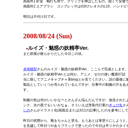
画面外1.針金 軸打ち用で、クリップを伸ばしたもの。固くて安価
画面外2.エアブラシ コンプレッサはGSIクレオスのL10、ハンド
明日は片付け日です。
2008/08/24 (Sun)
ルイズ・魅惑の妖精亭Ver.
●
また部屋が散らかりだした今日この頃。
卓球模型
さんのルイズ・魅惑の妖精亭Ver.、ここらで完成とします
ルイズ・魅惑の妖精亭Ver.とは何か。アニメ、ゼロの使い魔第07話
当に探してアニメキャプチャ系blogとか見てください。語の最後
製品としていくつか売られているんですが、仕事中の制服の方をあ
す。
制服の色は何がいいかなーとさんざん悩んだんですが、放送された
ンク、次の黒でもいいかなぁ、そういえば塗装代行業の
ぎょぴ丸
さ
しの
さんがイラスト化(画面左または3/11の記事)したのを参考にし
昨日の状態から、靴をちゃんと塗る。もうあとは筆塗りにしようと
を見越して昨日つやありブラックで塗ったので今日は半ツヤのタイ