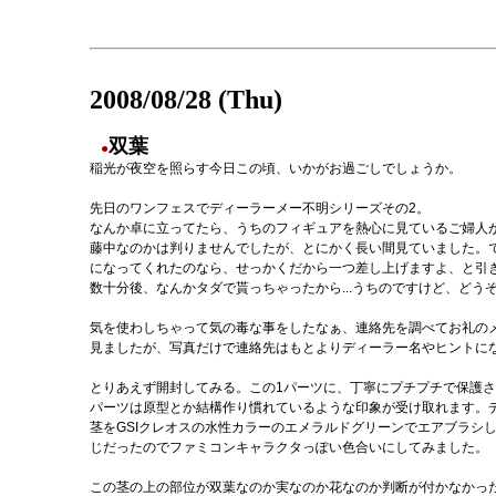
2008/08/28 (Thu)
双葉
●
稲光が夜空を照らす今日この頃、いかがお過ごしでしょうか。
先日のワンフェスでディーラーメー不明シリーズその2。
なんか卓に立ってたら、うちのフィギュアを熱心に見ているご婦人
藤中なのかは判りませんでしたが、とにかく長い間見ていました。
になってくれたのなら、せっかくだから一つ差し上げますよ、と引
数十分後、なんかタダで貰っちゃったから...うちのですけど、どう
気を使わしちゃって気の毒な事をしたなぁ、連絡先を調べてお礼のメ
見ましたが、写真だけで連絡先はもとよりディーラー名やヒントに
とりあえず開封してみる。この1パーツに、丁寧にプチプチで保護
パーツは原型とか結構作り慣れているような印象が受け取れます。デ
茎をGSIクレオスの水性カラーのエメラルドグリーンでエアブラシ
じだったのでファミコンキャラクタっぽい色合いにしてみました。
この茎の上の部位が双葉なのか実なのか花なのか判断が付かなかっ