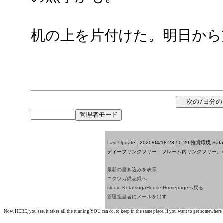
机の上を片付けた。明日から
Last Update : 2020/04/18 23:50:29
推賞環境:Saf
ディープリンクフリー、フレーム内リンクフリー。
最新の書き込みを表示
コタツガ備忘録へ
studio KotatsugaHouse Homepageへ戻る
管理担当者にメールを出す
Now, HERE, you see, it takes all the running YOU can do, to keep in the same place. If you want to get somewhere els