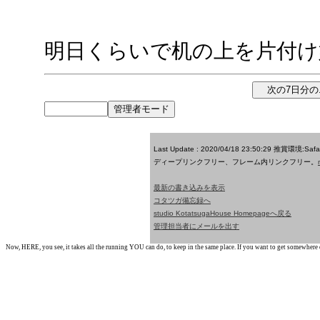
明日くらいで机の上を片付け
Last Update : 2020/04/18 23:50:29
推賞環境:Saf
ディープリンクフリー、フレーム内リンクフリー。
最新の書き込みを表示
コタツガ備忘録へ
studio KotatsugaHouse Homepageへ戻る
管理担当者にメールを出す
Now, HERE, you see, it takes all the running YOU can do, to keep in the same place. If you want to get somewhere els