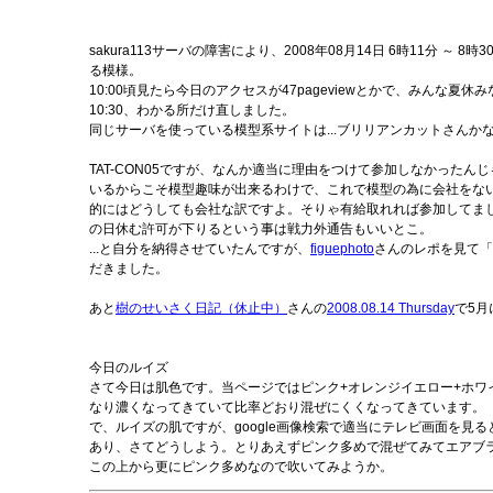
sakura113サーバの障害により、2008年08月14日 6時11分 
る模様。
10:00頃見たら今日のアクセスが47pageviewとかで、みんな夏休
10:30、わかる所だけ直しました。
同じサーバを使っている模型系サイトは...ブリリアンカットさんか
TAT-CON05ですが、なんか適当に理由をつけて参加しなかった
いるからこそ模型趣味が出来るわけで、これで模型の為に会社をな
的にはどうしても会社な訳ですよ。そりゃ有給取れれば参加してま
の日休む許可が下りるという事は戦力外通告もいいとこ。
...と自分を納得させていたんですが、
figuephoto
さんのレポを見て「
だきました。
あと
樹のせいさく日記（休止中）
さんの
2008.08.14 Thursday
で5月
今日のルイズ
さて今日は肌色です。当ページではピンク+オレンジイエロー+ホワ
なり濃くなってきていて比率どおり混ぜにくくなってきています。
で、ルイズの肌ですが、google画像検索で適当にテレビ画面を
あり、さてどうしよう。とりあえずピンク多めで混ぜてみてエアブ
この上から更にピンク多めなので吹いてみようか。