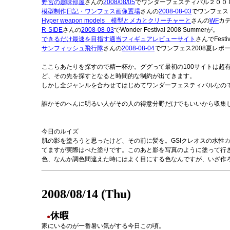
野宮の趣味部屋
さんの
2008/08/05
でワンダーフェスティバル２００
模型制作日記・ワンフェス画像置場
さんの
2008-08-03
でワンフェス
Hyper weapon models 模型とメカとクリーチャーと
さんの
WF
カ
R-SIDE
さんの
2008-08-03
でWonder Festival 2008 Summerが。
できるだけ最速を目指す適当フィギュアレビューサイト
さんでFestiv
サンフィッシュ飛行隊
さんの
2008-08-04
でワンフェス2008夏レポ
ここらあたりを探すので精一杯か。ググって最初の100サイトは超
ど、その先を探すとなると時間的な制約が出てきます。
しかし全ジャンルを合わせてはじめてワンダーフェスティバルなの
誰かそのへんに明るい人がその人の得意分野だけでもいいから収集して
今日のルイズ
肌の影を塗ろうと思ったけど、その前に髪を。GSIクレオスの水性カ
てますが実際はべた塗りです。このあと影を写真のように塗って行
色、なんか調色間違えた時にはよく目にする色なんですが、いざ作
2008/08/14 (Thu)
休暇
●
家にいるのが一番暑い気がする今日この頃。