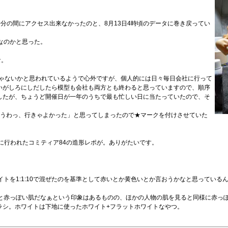
～ 8時30分の間にアクセス出来なかったのと、8月13日4時頃のデータに巻き戻ってい
みなのかと思った。
な。
んじゃないかと思われているようで心外ですが、個人的には日々毎日会社に行って
いがしろにしだしたら模型も会社も両方とも終わると思っていますので、順序
したが、ちょうど開催日が一年のうちで最も忙しい日に当たっていたので、そ
うわっ、行きゃよかった」と思ってしまったので★マークを付けさせていた
に行われたコミティア84の造形レポが。ありがたいです。
イトを1:1:10で混ぜたのを基準として赤いとか黄色いとか言おうかなと思っている
見ると赤っぽい肌だなぁという印象はあるものの、ほかの人物の肌を見ると同様に赤っ
ラシ。ホワイトは下地に使ったホワイト+フラットホワイトなやつ。