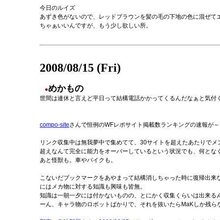
今日のルイズ
あずき色がないので、レッドブラウンを髪の毛の下地の色に混ぜて
ちゃぁいいんですが、もう少し欲しい所。
2008/08/15 (Fri)
めかもの
●
世間は連休と言えど平日って結構電話かかってくるんだなぁと気付
compo-site
さんで恒例のWFレポサイト掲載数ランキングの速報が～
リンク収集中は無我夢中で集めてて、30サイトを超えたあたりでメ
超えなんて完全に能力をオーバーしているという状況でも、何とな
あと怪獣も。車やバイクも。
こないだブックマークをあやまって結構消しちゃった時に復帰出来
にはメカ物に対する知識も興味も皆無。
知識は一朝一夕には付かないものの、とにかく収集くらいは出来るん
ーん、キャラ物のロボットばかりで、それを抜いたらMaKしか残ら