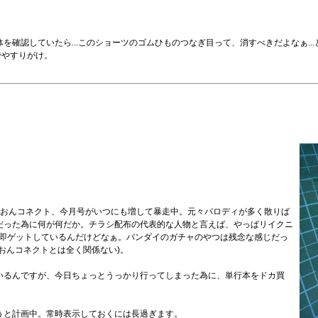
確認していたら...このショーツのゴムひものつなぎ目って、消すべきだよなぁ..
でやすりがけ。
ふおんコネクト、今月号がいつにも増して暴走中。元々パロディが多く散りば
だった為に何が何だか。チラシ配布の代表的な人物と言えば、やっぱリイクニ
ら即ゲットしているんだけどなぁ。バンダイのガチャのやつは残念な感じだっ
おんコネクトとは全く関係ない)。
いるんですが、今日ちょっとうっかり行ってしまった為に、単行本をドカ買
うと計画中。常時表示しておくには長過ぎます。