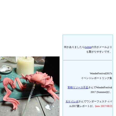
何かありましたら
twitter
の方がメールより
も繋がりやすいです。
WonderFestival2017s
イベントレポートリンク集
常時リソース不足
さんでWonderFestival
2017 [Summer]が。
モケイレポ
さんでワンダーフェスティバ
ル2017夏レポートが。
[new 2017/08/2]