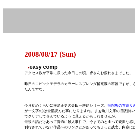
2008/08/17 (Sun)
easy comp
●
アクセス数が平常に戻った今日この頃。皆さんお疲れさまでした。
昨日のコピックモデラのカラーレスブレンダ補充液の容器ですが、
たんですな。
今月初めくらいに横溝正史の金田一耕助シリーズ、
病院坂の首縊りの
が一文字の)は全部読んだ事になりますね。まぁ角川文庫の旧版(怖い
でクリアして喜んでいるように見えるかもしれませんが。
最後の話だけあって普通に殺人事件で、今までのと比べて硬派な感
刊行されていない作品へのリンクとかあってちょっと残念。内容に