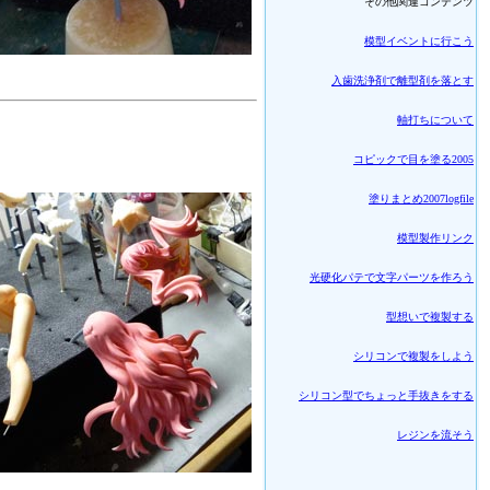
その他関連コンテンツ
模型イベントに行こう
入歯洗浄剤で離型剤を落とす
軸打ちについて
コピックで目を塗る2005
塗りまとめ2007logfile
模型製作リンク
光硬化パテで文字パーツを作ろう
型想いで複製する
シリコンで複製をしよう
シリコン型でちょっと手抜きをする
レジンを流そう