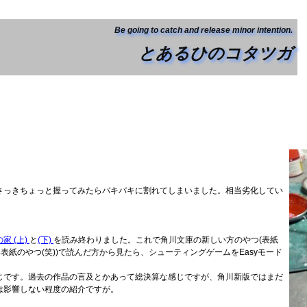
Be going to catch and release minor intention.
とあるひのコタツガ
さっきちょっと握ってみたらバキバキに割れてしまいました。相当劣化してい
家 (上)
と
(下)
を読み終わりました。これで角川文庫の新しい方のやつ(表紙
表紙のやつ(笑))で読んだ方から見たら、シューティングゲームをEasyモード
じです。過去の作品の言及とかあって総決算な感じですが、角川新版ではまだ
は影響しない程度の紹介ですが。