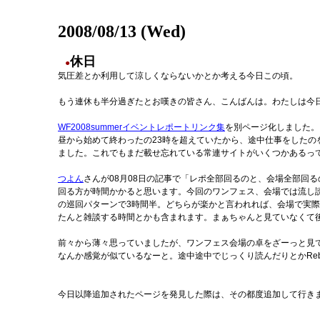
2008/08/13 (Wed)
休日
●
気圧差とか利用して涼しくならないかとか考える今日この頃。
もう連休も半分過ぎたとお嘆きの皆さん、こんばんは。わたしは今
WF2008summerイベントレポートリンク集
を別ページ化しました。
昼から始めて終わったの23時を超えていたから、途中仕事をしたの
ました。これでもまだ載せ忘れている常連サイトがいくつかあるって
つよん
さんが08月08日の記事で「レポ全部回るのと、会場全部回
回る方が時間かかると思います。今回のワンフェス、会場では流し
の巡回パターンで3時間半。どちらが楽かと言われれば、会場で実
たんと雑談する時間とかも含まれます。まぁちゃんと見ていなくて
前々から薄々思っていましたが、ワンフェス会場の卓をざーっと見て回るのと、
なんか感覚が似ているなーと。途中途中でじっくり読んだりとかReb
今日以降追加されたページを発見した際は、その都度追加して行き