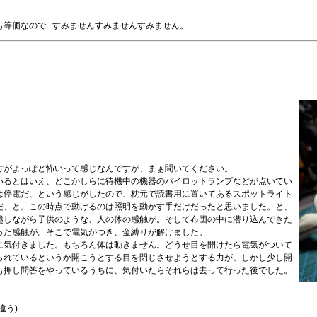
等価なので...すみませんすみませんすみません。
方がよっぽど怖いって感じなんですが、まぁ聞いてください。
いるとはいえ、どこかしらに待機中の機器のパイロットランプなどが点いてい
は停電だ、という感じがしたので、枕元で読書用に置いてあるスポットライト
だ、と。この時点で動けるのは照明を動かす手だけだったと思いました。と、
越しながら子供のような、人の体の感触が。そして布団の中に潜り込んできた
った感触が。そこで電気がつき、金縛りが解けました。
に気付きました。もちろん体は動きません。どうせ目を開けたら電気がついて
られているというか開こうとする目を閉じさせようとする力が。しかし少し開
も押し問答をやっているうちに、気付いたらそれらは去って行った後でした。
。
違う)