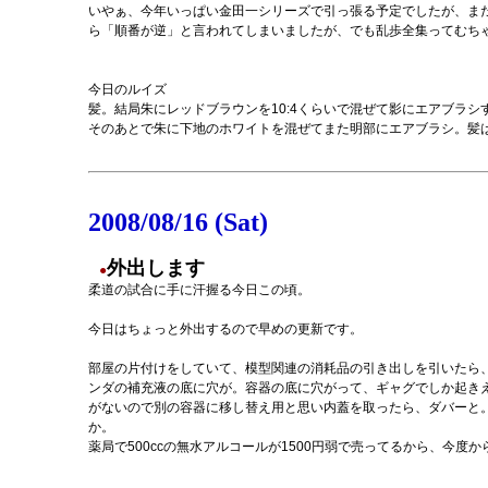
いやぁ、今年いっぱい金田一シリーズで引っ張る予定でしたが、ま
ら「順番が逆」と言われてしまいましたが、でも乱歩全集ってむち
今日のルイズ
髪。結局朱にレッドブラウンを10:4くらいで混ぜて影にエアブラシ
そのあとで朱に下地のホワイトを混ぜてまた明部にエアブラシ。髪
2008/08/16 (Sat)
外出します
●
柔道の試合に手に汗握る今日この頃。
今日はちょっと外出するので早めの更新です。
部屋の片付けをしていて、模型関連の消耗品の引き出しを引いたら
ンダの補充液の底に穴が。容器の底に穴がって、ギャグでしか起き
がないので別の容器に移し替え用と思い内蓋を取ったら、ダバーと。2/3
か。
薬局で500ccの無水アルコールが1500円弱で売ってるから、今度