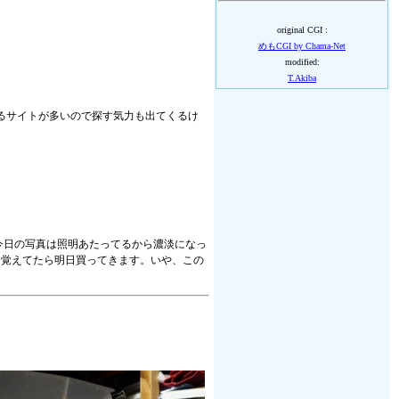
original CGI :
めもCGI by Chama-Net
modified:
T.Akiba
あるサイトが多いので探す気力も出てくるけ
。今日の写真は照明あたってるから濃淡になっ
、覚えてたら明日買ってきます。いや、この