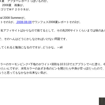
８夏 アフターレポートっぽいものが。
 2008夏 画像が。
テゴリでＷＦ２００８が。
al 2008 Summerが。
ートその1が。
2008-08-06
でワンフェス2008夏レポートその2が。
有名アフィサイトばかりなので捨てるとして、その先200サイトくらいまでは味の
で、そのへんはどうにかしなければいけない問題です。
くれると勉強になるのですが...どうかな。＞all
ラーのサーモンピンク+下地のホワイト+溶剤を10:3:13でエアブラシでべた塗り
きたいんですが、水性カラーのあずき色のビンを開けたら中身が空っぽだったので
ろうと思ってもなかなか出来ない気が。