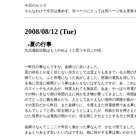
今日のルイズ
そんなわけで今日は進めず。当ページにとっては別ページ化も塗装も
2008/08/12 (Tue)
夏の行事
●
九日連続出勤はもうやめようと思う今日この頃。
一昨日の事なんですが、金縛りに合いました。
霊の存在とか全く信じない当方としては霊よりも生きている人間の
寝ていたら、ふと停電になった気がしました。部屋の電気を消して
る為に完全に暗闇という事はありえないはずなんですが、あ、これ
のスイッチを入れるが、何度入れても無反応。ああ、やっぱり停電
その時いきなり掛け布団の上に何か生き物が乗ってきました。布団
のでとっさに腕を掴んだら、人としてありえない場所の間接が曲が
その翌日だから昨日、また金縛りに。今度もまた停電状態である事
るんでしょ？と思い目を開けようとしましたが、何故か目を押さえ
けた視界からは電気の明かりが。目を閉じさせようとする力と何度
金縛りなんてここ二十年近く無かった事なんで、かなり慌てました
まぁとりあえず言いたいのはですね、他に何かする事は無いのかと(