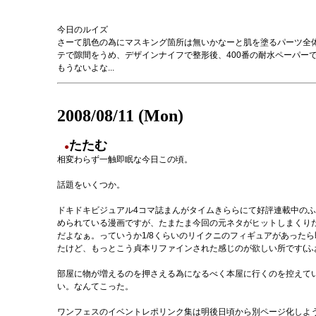
今日のルイズ
さーて肌色の為にマスキング箇所は無いかなーと肌を塗るパーツ全体を
テで隙間をうめ、デザインナイフで整形後、400番の耐水ペーパー
もうないよな...
2008/08/11 (Mon)
たたむ
●
相変わらず一触即眠な今日この頃。
話題をいくつか。
ドキドキビジュアル4コマ誌まんがタイムきららにて好評連載中の
められている漫画ですが、たまたま今回の元ネタがヒットしまくり
だよなぁ。っていうか1/8くらいのリイクニのフィギュアがあった
たけど、もっとこう貞本リファインされた感じのが欲しい所です(ふ
部屋に物が増えるのを押さえる為になるべく本屋に行くのを控えて
い。なんてこった。
ワンフェスのイベントレポリンク集は明後日頃から別ページ化しよ