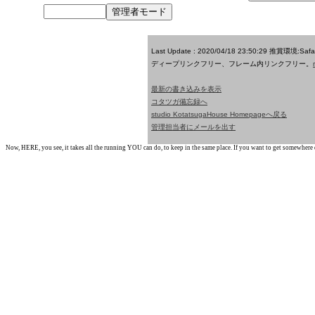
Last Update : 2020/04/18 23:50:29
推賞環境:Saf
ディープリンクフリー、フレーム内リンクフリー。
最新の書き込みを表示
コタツガ備忘録へ
studio KotatsugaHouse Homepageへ戻る
管理担当者にメールを出す
Now, HERE, you see, it takes all the running YOU can do, to keep in the same place. If you want to get somewhere els