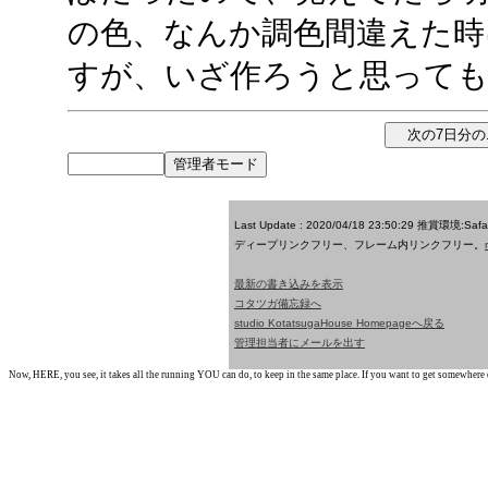
の色、なんか調色間違えた時
すが、いざ作ろうと思って
Last Update : 2020/04/18 23:50:29
推賞環境:Saf
ディープリンクフリー、フレーム内リンクフリー。
最新の書き込みを表示
コタツガ備忘録へ
studio KotatsugaHouse Homepageへ戻る
管理担当者にメールを出す
Now, HERE, you see, it takes all the running YOU can do, to keep in the same place. If you want to get somewhere els