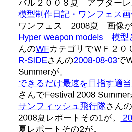
バル２００８夏 アフターレ
模型制作日記・ワンフェス画
ワンフェス 2008夏 画像
Hyper weapon model
んの
WF
カテゴリでＷＦ２０
R-SIDE
さんの
2008-08-03
でWo
Summerが。
できるだけ最速を目指す適
さんでFestival 2008 Summe
サンフィッシュ飛行隊
さん
2008夏レポートその1が。
20
夏レポートその2が。