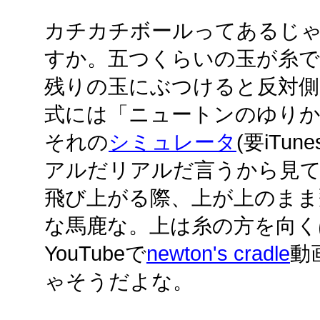
カチカチボールってあるじ
すか。五つくらいの玉が糸で
残りの玉にぶつけると反対側
式には「ニュートンのゆり
それの
シミュレータ
(要iTu
アルだリアルだ言うから見てみ
飛び上がる際、上が上のまま
な馬鹿な。上は糸の方を向く
YouTubeで
newton's cradle
動
ゃそうだよな。