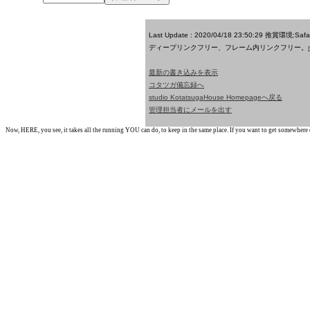
Last Update : 2020/04/18 23:50:29
推賞環境:Saf
ディープリンクフリー、フレーム内リンクフリー。
最新の書き込みを表示
コタツガ備忘録へ
studio KotatsugaHouse Homepageへ戻る
管理担当者にメールを出す
Now, HERE, you see, it takes all the running YOU can do, to keep in the same place. If you want to get somewhere els