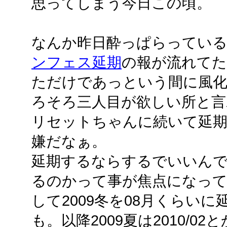
思ってしまう今日この頃。
なんか昨日酔っぱらってい
ンフェス延期
の報が流れてた
ただけであっという間に風
ろそろ三人目が欲しい所と
リセットちゃんに続いて延
嫌だなぁ。
延期するならするでいいん
るのかって事が焦点になって
して2009冬を08月くらい
も。以降2009夏は2010/