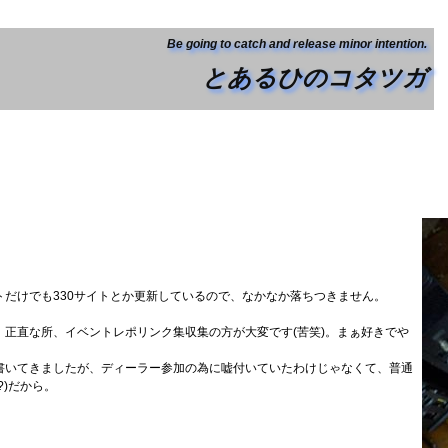
Be going to catch and release minor intention.
とあるひのコタツガ
だけでも330サイトとか更新しているので、なかなか落ちつきません。
正直な所、イベントレポリンク集収集の方が大変です(苦笑)。まぁ好きでや
書いてきましたが、ディーラー参加の為に嘘付いていたわけじゃなくて、普通
)だから。