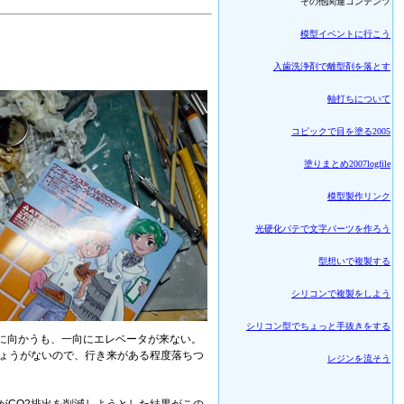
その他関連コンテンツ
模型イベントに行こう
入歯洗浄剤で離型剤を落とす
軸打ちについて
コピックで目を塗る2005
塗りまとめ2007logfile
模型製作リンク
光硬化パテで文字パーツを作ろう
型想いで複製する
シリコンで複製をしよう
シリコン型でちょっと手抜きをする
に向かうも、一向にエレベータが来ない。
しょうがないので、行き来がある程度落ちつ
レジンを流そう