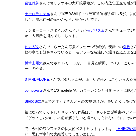
役無聴牌
さんでオリジナルの犬耳眼帯娘が。この内股仁王立ち感が
オーロラモデル
さんで1/35 WWIIドイツ陸軍通信補助婦1～5
した。展示作例の華やかな所が良かったです。
サンダーロードスタイルさんというか
モデリズム
さんでチューブ1
か。人気所を掴んでらっしゃる。
ヒナガタ
さんで、らーたん応援メッセージ記帳が。安静中の
裸族
さ
他の卓でも話を伺っていると、モデラーなら避けて通れぬ道だよな
瓢箪山電気
さんでホロ レリーフが。一目見た瞬間、ヤベぇ、こり
一生の不覚。
STANDALONE
さんでパタちゃんが。上手い造形とはこういうのを
compo-site
さんで1/6 modelaが。カラーレジンと可動キットに飽
Block Box
さんでオオカミさんと～の大神 涼子が。良いたくしあげ
気になってゲットしたキットで3作品ほど、キットに説明書やディー
てゲットしたのに、名前が解らないと追っかけられないです。その
で、今回のワンフェスの個人的ベストヒットキットは、
TENBOWKI
い！思わず卓前で大絶賛してしまいました。