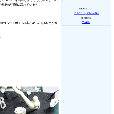
がCO2排出を削減しようとした結果がこの
」の放送が頻繁に流れていると。
original CGI :
めもCGI by Chama-Net
modified:
T.Akiba
のペットボトル4本と350のを1本とか飲
よ。