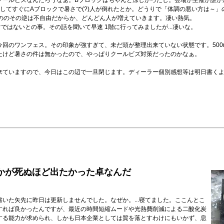
ールビズなんだろうなぁ。Bブロックはちゃんと涼しかったし。会場か主催か誰か
場してすぐにAブロックで暑さで(?)人が倒れたとか。どうりで「体調の悪い方は～
もののその逆は不自由だからか、どんどん人が増えていきます。凄い熱気。
常ではないとの事。その話を聞いて早速 1階に行ってみましたが...凄いな。
のワンフェス。その印象が強すぎて、未だ頭が整理出来ていない状態です。500ml
たけど暑さの件は無かったので、やっぱりクールビズ対策だったのかなぁ。
来ていますので、今日はこの辺で一旦閉じます。ディーラー個別感想等は明日書く
かが死ぬほど出たかった卓なんだ
いた矢先に昨日は更新しませんでした。なぜか。...寝てました。ここんとこ
すれば良かったんですが、最近の時間短縮ムードや光熱費削減による二酸化炭
する能力が求められ、しかも日本企業としては質を落とすわけにもいかず、息