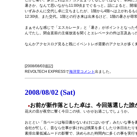
しかし暑い。多分これはエアコン止まってるとかではなく、単純にク
暑さか、なんて思いながら11:00頃までぐるっと。話によると、開
いずみさんに交代し卓に立ちましたが、1階から4階へは上がれる
12:30頃、また交代。1階との行き来は出来るけど、1階の暑さが尋
まぁそんな感じで「エスカレータ」と「暑さ」がポイントとなった今回
んでたし。閉会直前の主催放送を聞くとエレベータの件は言及あっ
なんかアクセスログ見ると既にイベントレポ需要のアクセスが多く
[2008/08/03追記]
REVOLTECH EXPRESSで
海洋堂コメント
出ました。
2008/08/02 (Sat)
お前が新作落とした卓は、今回落選した誰
●
花火の音が夜空に響く今日この頃、いかがお過ごしでしょうか。
おととい「当ページは毎日書かないわけにはいかず」みたいな事を書
会社が忙しく、昔なら仕事が多ければ残業を多くしたり休日出たり
素排出量低減ムードの影響で、決められた時間内に多くの事を実行