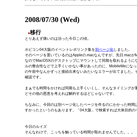
2008/07/30 (Wed)
移行
●
とりあえず痛いのは治った今日この頃。
ホビコン04大阪のイベントレポリンク集を
別ページ化
しました。
そのページを置いているのはAppleの.macなんですが、先日.macが
なのでMacOSXのデスクトップにマウントして同期を取れるよう
ルの整合性などで上手くいかない事があったのに、MobileMeに
の午前中なんかずっと接続出来ないみたいなエラーが出てました。
確認です。
まぁでも時間をかければ同期も上手くいくし、そんなタイミングが
どその他の恩恵を考えれば解約するほどじゃないです。
ちなみに、今回のは別ページ化したページを作るのにかかった時間
すかったというのもあります。「04大阪」で検索すれば大体目的の
今日のルイズ
そんなわけで、こっちを触っている時間が取れませんでした。。。