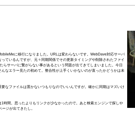
MobileMeに移行になりました。URLは変わらないです。WebDave対応サーバ
になっているんですが、元々同期関係でその更新タイミングや削除されたファイ
なったらサーバに繋がらない事があるという問題が出てきてしまいました。今日
そんなエラー見たの初めて。整合性が上手くいかないのが直ったかどうかは未
重要なファイルは置かないつもりなのでいいんですが。確かに同期はマズいけ
は1時間。思ったよりもリンクが少なかったので。あと検索エンジンで探しや
ページが出てきたし。