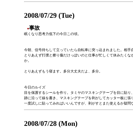
2008/07/29 (Tue)
事故
●
眠くなり思考力低下の今日この頃。
今朝、信号待ちして立っていたら自転車に突っ込まれました。相手
とりあえず打撲と擦り傷だけっぽいのと仕事が忙しくて休みたくなか
か。
とりあえずもう寝ます。多分大丈夫だよ、多分。
今日のルイズ
目を保護するシールを作り。タミヤのマスキングテープを目に貼り、爪楊
跡に沿って線を書き、マスキングテープを剥がしてカッター板に張
一度試しに貼ってみればいいんですが、剥がすとまた使えるか疑問
2008/07/28 (Mon)