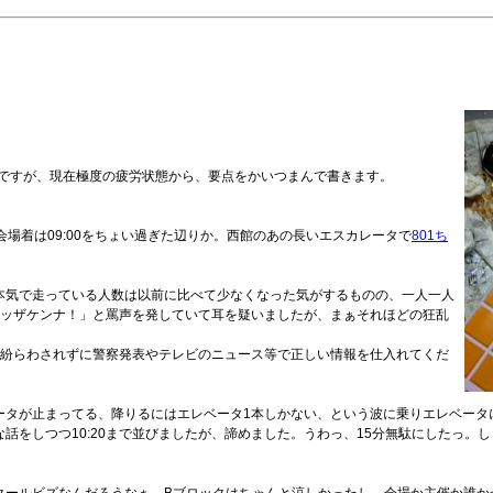
んですが、現在極度の疲労状態から、要点をかいつまんで書きます。
。会場着は09:00をちょい過ぎた辺りか。西館のあの長いエスカレータで
801ち
本気で走っている人数は以前に比べて少なくなった気がするものの、一人一人
「ッザケンナ！」と罵声を発していて耳を疑いましたが、まぁそれほどの狂乱
聞に紛らわされずに警察発表やテレビのニュース等で正しい情報を仕入れてくだ
ータが止まってる、降りるにはエレベータ1本しかない、という波に乗りエレベータ
話をしつつ10:20まで並びましたが、諦めました。うわっ、15分無駄にしたっ。