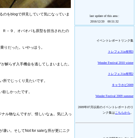
るのをblogで拝見していて気になっていま
last update of this area :
2016/12/20 00:51:32
、Ｒ－９、オパオパも原型を担当されたの
イベントレポートリンク集
番乗りだった。いやっほう。
トレフェスin有明3
Wonder Festival 2010 winter
グが解らず入手機会を逃してしまいました。
トレフェスin有明2
い所でじっくり見たいです。
キャラホビ2009
ごい欲しかったです。
Wonder Festival 2009 summer
2009年07月以前のイベントレポートのリ
ンク集は
こちらから
。
リジナル物なんですが、惜しいなぁ。気に入っ
。そしてNot for saleな所が更にニク