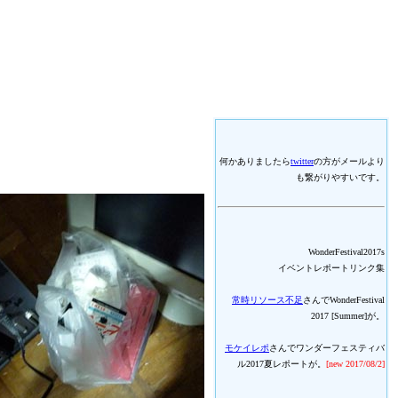
何かありましたら
twitter
の方がメールより
も繋がりやすいです。
WonderFestival2017s
イベントレポートリンク集
常時リソース不足
さんでWonderFestival
2017 [Summer]が。
モケイレポ
さんでワンダーフェスティバ
ル2017夏レポートが。
[new 2017/08/2]