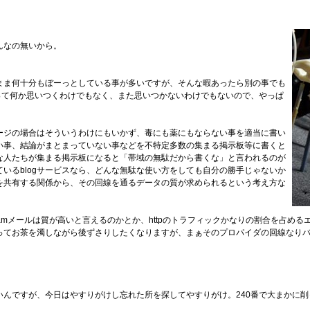
んなの無いから。
まま何十分もぼーっとしている事が多いですが、そんな暇あったら別の事でも
いって何か思いつくわけでもなく、また思いつかないわけでもないので、やっぱ
ページの場合はそういうわけにもいかず、毒にも薬にもならない事を適当に書い
い事、結論がまとまっていない事などを不特定多数の集まる掲示板等に書くと
な人たちが集まる掲示板になると「帯域の無駄だから書くな」と言われるのが
いるblogサービスなら、どんな無駄な使い方をしても自分の勝手じゃないか
を共有する関係から、その回線を通るデータの質が求められるという考え方な
amメールは質が高いと言えるのかとか、httpのトラフィックかなりの割合を占め
ってお茶を濁しながら後ずさりしたくなりますが、まぁそのプロパイダの回線なり
んですが、今日はやすりがけし忘れた所を探してやすりがけ。240番で大まかに削