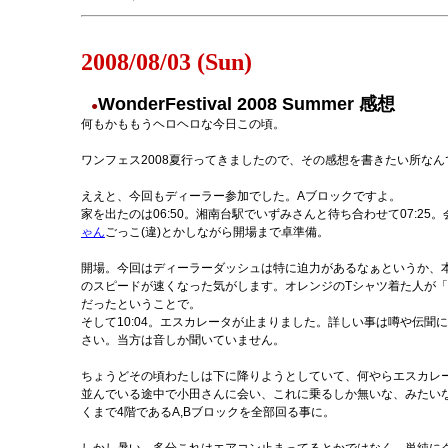
2008/08/03 (Sun)
WonderFestival 2008 Summer 感想
●
何もかももうヘロヘロな今日この頃。
ワンフェス2008夏行ってきましたので、その感想を書きたい所な
ええと、今回もディーラー参加でした。Aブロックですよ。
家を出たのは06:50。湘南台駅でいずみさんと待ち合わせて07:25
ゃん
ごっこ(違)とかしながら開場まで卓準備。
開場。今回はディーラーダッシュは特に迫力があるなぁというか、
のスピードが速くなった気がします。オレンジのTシャツ着た人が
だったということで。
そして10:04。エスカレータが止まりました。詳しい事は噂や伝
さい。当方は音しか聞いていません。
ちょうどその頃わたしは下に降りようとしていて、何やらエスカレ
並んでいる途中で小田さんに会い、これに乗るしか無いな、みたいな
くまで4階であるA,Bブロックを全部回る事に。