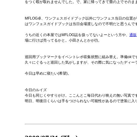
をつく暇が取れませんでした。で、家に帰ってきて畳の上でそのま
MFLOG卓、ワンフェスガイドブック以外にワンフェス当日の位置
はワンフェスガイドブックは当日会場渡しなので不明だと思うんですが
うちの近くの本屋ではMFLOG誌を扱ってないよーという方や、
通販
場に行けば売ってるかと。小田さんとかが(!)。
巡回用ブックマークをイベントレポ収集状態に組み替え。準備okで
久々にぐるっと巡回した気がしますが、その際に気になったディー
今日は早めに寝たい(希望)。
今日のルイズ
今日も同じくやすりがけ。ここんとこ毎日代わり映えの無い写真で
明日、明後日くらいは手をつけられない可能性があるので塗装に入