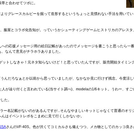
眼帯と合わせてツボに。
が。以前よりグレースカルピーを掘って造形するというちょっと見慣れない手法を用いてい
号、服屋とコラボ化告知が。っていうかシューティングゲームヒストリカのアレスタ
んへの応援メッセージ用の絵日記帳があったのでメッセージを書こうと思ったら一
ぁ、なんて意見がチラホラありました。
ゃゲットしなきゃ！元ネタ知らないけど！と思っていたんですが、販売開始タイミン
言うんだろなぁとか以前から思っていましたが、なかなか見に行けず残念。今度涼し
きた人が辿り付くと言われている(当サイト調べ)、modelaの1/6キット。うわー、す
でした。
ラー名記載がないのがあるんですが...そんなやましいキットじゃなくて普通のオ
へんはイベントレポをこまめに見て行くしかないか。
SSA
さんのVF-40S。色が渋くてコミカルさも備えつつ、メカ物としてのカッコ良さが凄い