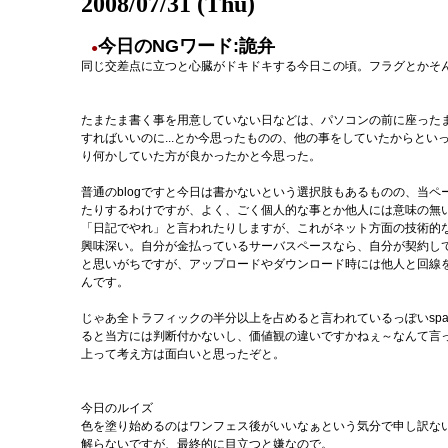
2008/07/31 (Thu)
今日のNGワード:詭弁
●
同じ交差点に立つと心臓がドキドキする今日この頃。フラグとかそ
たまたま書く事を用意していない日などは、パソコンの前に座った
すればいいのに...とか今思ったものの、他の事をしていたからと
り何かしていた方が良かったかと今思った。
普通のblogですと今日は書かないという選択肢もあるものの、当
たりするわけですが、よく、ごく個人的な事とか他人には意味の無
「日記でやれ」と言われたりしますが、これがネット方面の技術的
興味深い。自分が金払っているサーバスペースなら、自分が契約して
と思いがちですが、アップロードやダウンロード時には他人と回線
んです。
じゃあ全トラフィックの半分以上を占めると言われているっぽいsp
ると当方には判断付かないし、価値観の違いですかねぇ～なんて言
上って考え方は面白いと思ったぞと。
今日のルイズ
色を塗り始めるのはワンフェス後がいいなぁという気分で申し訳ない
解らないですが、最終的に目立つと嫌なので。