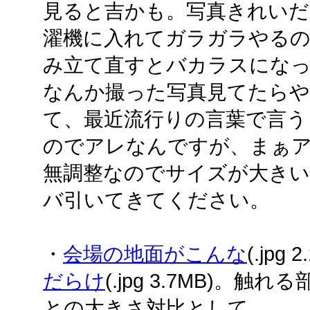
見ると吉かも。写真きれいだ
濯機に入れてガラガラやる
み立て直すとバカラスになっ
なんか撮った写真見てたら
て、最近流行りの言葉で言う
のでアレなんですが、まぁ
無調整なのでサイズが大き
バ引いてきてください。
・
会場の地面がこんな
(.jpg
だらけ
(.jpg 3.7MB)。
との大きさ対比として。