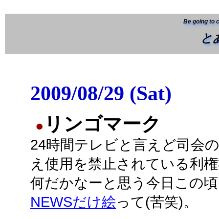
Be going to 
と
2009/08/29 (Sat)
リンゴマーク
●
24時間テレビと言えど司会
え使用を禁止されている利権
何だかなーと思う今日この頃
NEWSだけ絵
って(苦笑)。