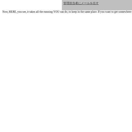
管理担当者にメールを出す
Now, HERE, you see, it takes all the running YOU can do, to keep in the same place. If you want to get somewhere els