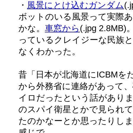
・
風景にとけ込むガンダム
(
ボットのいる風景って実際
かな。
車窓から
(.jpg 2.
っているクレイジーな民族
なくわかった。
昔「日本が北海道にICBM
から外務省に連絡があって、
イロだったという話があり
のスパイ衛星とかで見られ
たのかなーとか思ったりし
感じで。