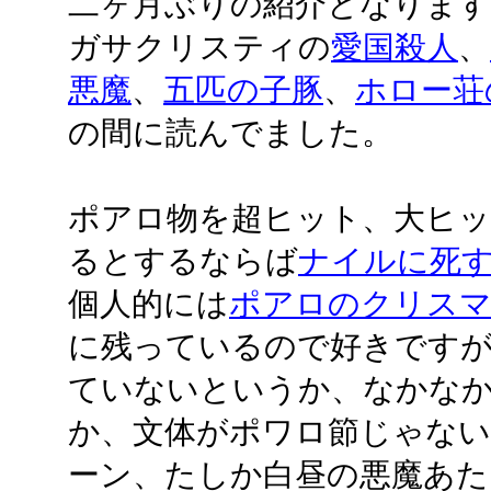
二ヶ月ぶりの紹介となります
ガサクリスティの
愛国殺人
、
悪魔
、
五匹の子豚
、
ホロー荘
の間に読んでました。
ポアロ物を超ヒット、大ヒッ
るとするならば
ナイルに死
個人的には
ポアロのクリス
に残っているので好きです
ていないというか、なかな
か、文体がポワロ節じゃな
ーン、たしか白昼の悪魔あた