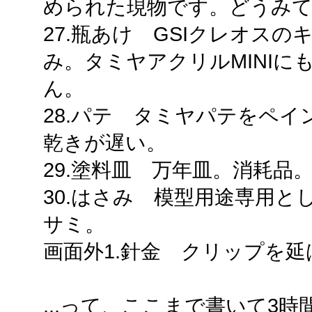
められた現物です。どうみて
27.瓶あけ GSIクレオスの
み。タミヤアクリルMINIに
ん。
28.パテ タミヤパテをペ
乾きが遅い。
29.塗料皿 万年皿。消耗品
30.はさみ 模型用途専用
サミ。
画面外1.針金 クリップを
...って、ここまで書いて3時