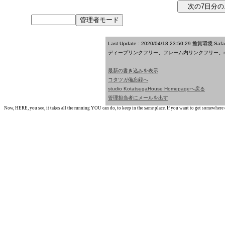
Last Update : 2020/04/18 23:50:29
推賞環境:Saf
ディープリンクフリー、フレーム内リンクフリー。
最新の書き込みを表示
コタツガ備忘録へ
studio KotatsugaHouse Homepageへ戻る
管理担当者にメールを出す
Now, HERE, you see, it takes all the running YOU can do, to keep in the same place. If you want to get somewhere els