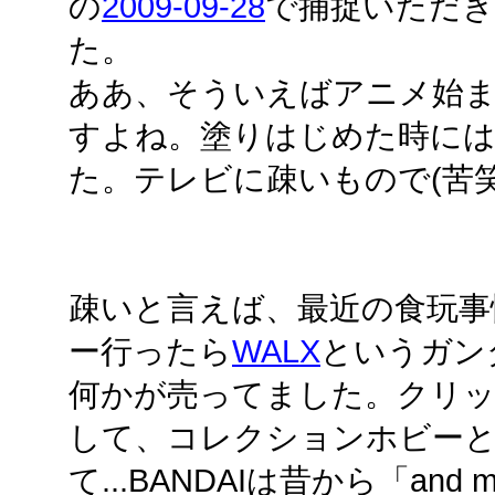
の
2009-09-28
で捕捉いただ
た。
ああ、そういえばアニメ始
すよね。塗りはじめた時に
た。テレビに疎いもので(苦笑
疎いと言えば、最近の食玩事
ー行ったら
WALX
というガン
何かが売ってました。クリ
して、コレクションホビーとして、
て...BANDAIは昔から「and