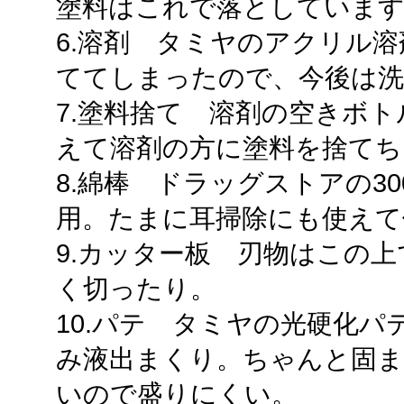
塗料はこれで落としていま
6.溶剤 タミヤのアクリル
ててしまったので、今後は
7.塗料捨て 溶剤の空きボ
えて溶剤の方に塗料を捨てち
8.綿棒 ドラッグストアの3
用。たまに耳掃除にも使えて便
9.カッター板 刃物はこの
く切ったり。
10.パテ タミヤの光硬化
み液出まくり。ちゃんと固ま
いので盛りにくい。