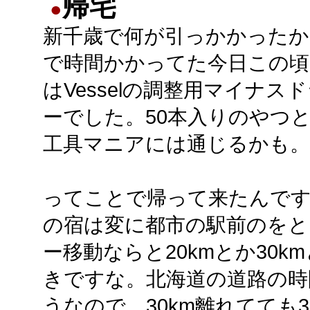
帰宅
●
新千歳で何が引っかかったか
で時間かかってた今日この頃
はVesselの調整用マイナス
ーでした。50本入りのやつ
工具マニアには通じるかも。
ってことで帰って来たんで
の宿は変に都市の駅前のを
ー移動ならと20kmとか30
きですな。北海道の道路の時間
うなので、30km離れてても