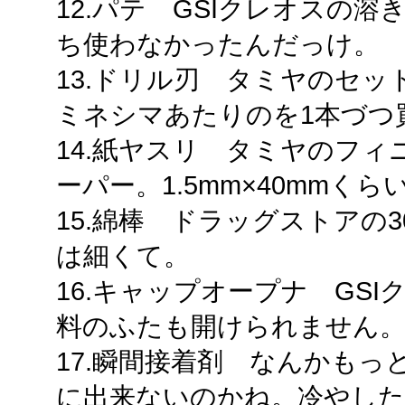
12.パテ GSIクレオスの
ち使わなかったんだっけ。
13.ドリル刃 タミヤのセ
ミネシマあたりのを1本づつ
14.紙ヤスリ タミヤのフ
ーパー。1.5mm×40mmく
15.綿棒 ドラッグストアの3
は細くて。
16.キャップオープナ GS
料のふたも開けられません
17.瞬間接着剤 なんかも
に出来ないのかね。冷やし