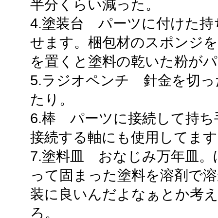
半分くらい減った。
4.塗装台 パーツに付けた
せます。梱包材のスポンジを
を置くと塗料の乾いた粉がパ
5.ラジオペンチ 針金を切
たり。
6.棒 パーツに接続して持
接続する軸にも使用してます
7.塗料皿 おなじみ万年皿
って固まった塗料を溶剤で溶
装に良いんだよなぁとか考
ろ。