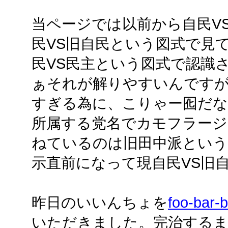
当ページでは以前から自民V
民VS旧自民という図式で見
民VS民主という図式で認識
ぁそれが解りやすいんです
すぎる為に、こりゃー囮だなと
所属する党名でカモフラージ
ねているのは旧田中派という図
示直前になって現自民VS旧
昨日のいいんちょを
foo-bar-
いただきました。完治するま