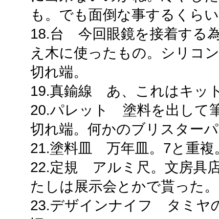
も。でも面倒な事するくら
18.台 今回眼鏡を接着する
え木に使ったもの。シリコン
切れ端。
19.真鍮線 あ、これはキ
20.パレット 塗料を出し
切れ端。何かのブリスター
21.塗料皿 万年皿。7と重複
22.定規 アルミ尺。文房
たしは展示会とかで貰った。
23.デザインナイフ タミ