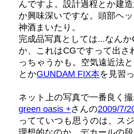
んですよ。設計過程とか建造
か興味深いですな。頭部ヘッ
神酒まいたり。
完成品写真としては...なんか
か、これはCGですって出さ
っちゃうかも。空気遠近法
とか
GUNDAM FIX本
を見習っ
ネット上の写真で一番良く撮
green oasis +
さんの
2009/7/2
ってていつも思うのは、ス
理想的なのか。デカールの段