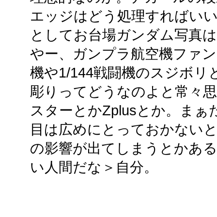
エッジはどう処理すればい
としてお台場ガンダム写真は
やー、ガンプラ航空機ファンの
機や1/144戦闘機のスジボ
彫りってどうなのよと常々
スターとかZplusとか。ま
目は広めにとっておかないと
の影響が出てしまうとかあ
い人間だな＞自分。