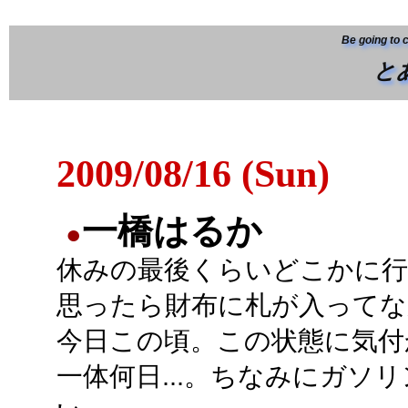
Be going to 
と
2009/08/16 (Sun)
一橋はるか
●
休みの最後くらいどこかに
思ったら財布に札が入ってな
今日この頃。この状態に気付
一体何日...。ちなみにガソ