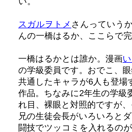
い。
スガルヲトメ
さんっていう
んの一橋はるか、ここらで完
一橋はるかとは誰か。漫画
い
の学級委員です。おでこ、眼
共通したキャラが6人も登場
作品。ちなみに2年生の学級
れ目、裸眼と対照的ですが、
兄の生徒会長がいろいろとダ
闘技でツッコミを入れるの