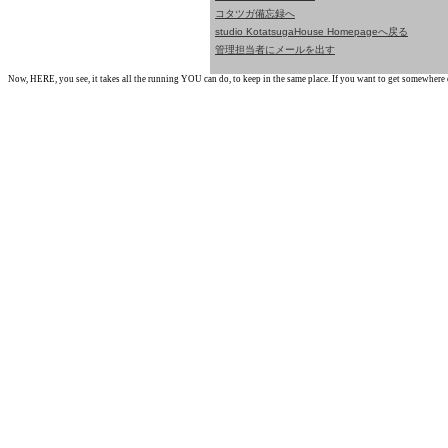
コタツガ備忘録へ
studio KotatsugaHouse Homepageへ戻る
管理担当者にメールを出す
Now, HERE, you see, it takes all the running YOU can do, to keep in the same place. If you want to get somewhere els