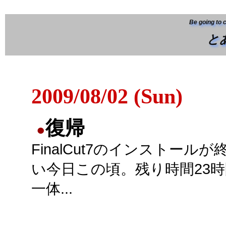
Be going to 
と
2009/08/02 (Sun)
復帰
●
FinalCut7のインストール
い今日この頃。残り時間23
一体...