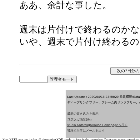
ああ、余計な事した。
週末は片付けで終わるのかな
いや、週末で片付け終わるのか
Last Update : 2020/04/18 23:50:29
推賞環境:Saf
ディープリンクフリー、フレーム内リンクフリー。
最新の書き込みを表示
コタツガ備忘録へ
studio KotatsugaHouse Homepageへ戻る
管理担当者にメールを出す
Now, HERE, you see, it takes all the running YOU can do, to keep in the same place. If you want to get somewhere els