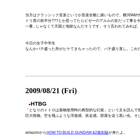
当方はクラッシック音楽というか音楽全般に疎いもので、横河M&I
トリ君の前半分???とか思ってたらビゼーのアルルの女だって事を
一番...じゃなくて天国と地獄なんだそうです。そう言われてみれば
今日の女子中学生
なんかパテ盛った所がヒケてきちゃったので、パテ盛り直し。これだ
2009/08/21 (Fri)
HTBG
●
「となりのトトロは薬物使用時の典型的な幻覚」という文を読んで
巨大怪物。空を飛ぶような浮遊感、疾走感。部屋を這う黒い虫。そし
amazonから
HOW TO BUILD GUNDAM &2復刻版
が来たよ。