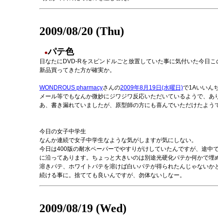
2009/08/20 (Thu)
パテ色
●
日なたにDVD-Rをスピンドルごと放置していた事に気付いた今日
新品買ってきた方が確実か。
WONDROUS pharmacy
さんの
2009年8月19日(水曜日)
で1Aいいん
メール等でもなんか微妙にジワジワ反応いただいているようで、あ
あ、書き漏れていましたが、原型師の方にも喜んでいただけたよう
今日の女子中学生
なんか連続で女子中学生なような気がしますが気にしない。
今日は400版の耐水ペーパーでやすりがけしていたんですが、途中
に沿ってあります。ちょっと大きいのは別途光硬化パテか何かで埋
溶きパテ、ホワイトパテを溶けば白いパテが得られたんじゃないか
続ける事に。捨てても良いんですが、勿体ないしなー。
2009/08/19 (Wed)