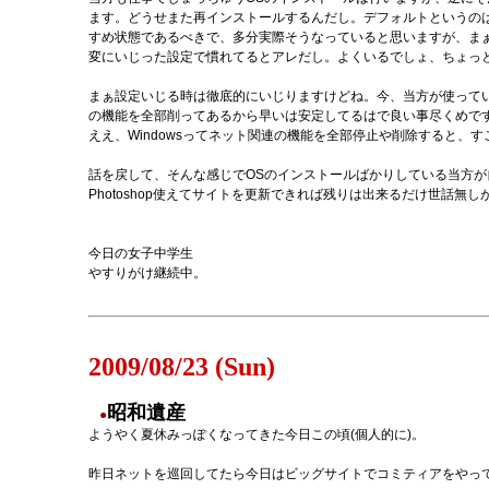
ます。どうせまた再インストールするんだし。デフォルトというの
すめ状態であるべきで、多分実際そうなっていると思いますが、ま
変にいじった設定で慣れてるとアレだし。よくいるでしょ、ちょっ
まぁ設定いじる時は徹底的にいじりますけどね。今、当方が使っている
の機能を全部削ってあるから早いは安定してるはで良い事尽くめで
ええ、Windowsってネット関連の機能を全部停止や削除すると、
話を戻して、そんな感じでOSのインストールばかりしている当方が
Photoshop使えてサイトを更新できれば残りは出来るだけ世話無
今日の女子中学生
やすりがけ継続中。
2009/08/23 (Sun)
昭和遺産
●
ようやく夏休みっぽくなってきた今日この頃(個人的に)。
昨日ネットを巡回してたら今日はビッグサイトでコミティアをやっ