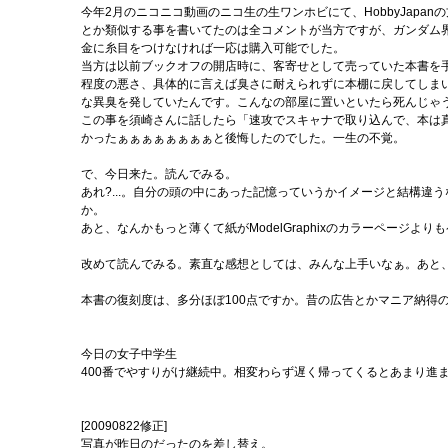
今年2月のニコニコ動画のニコ生の生ワンホビにて、HobbyJapanの方
とか類似する事を書いてたのは全コメントが当方ですが、ガンダム
金に糸目をつけなければ一応は購入可能でした。
当方は以前ブックオフの開店時に、客寄せとして売っていた本書を
程度の悪さ、具体的に言えば臭さに耐えられずに本棚に戻してしま
な異臭を発していたんです。こんなの部屋に置いといたら死んじゃ
この事を須崎さんに話したら「速攻でスキャナで取り込んで、本は真
かったぁぁぁぁぁぁぁぁと後悔したのでした。一生の不覚。
で、今日来た。読んでみる。
あれ?...。自分の頭の中にあった記憶っていうかイメージと結構違
か。
あと、なんかもっと薄くて紙がModelGraphixのカラーページよ
改めて読んでみる。素直な感想としては、みんな上手いなぁ。あと
本書の復刻度は、多分ほぼ100点ですか。昔の広告とかマニア納得
今日の女子中学生
400番でやすりがけ継続中。相変わらず遅く帰ってくるとあまり進
[20090822修正]
写真が昨日のだったのを差し替え。