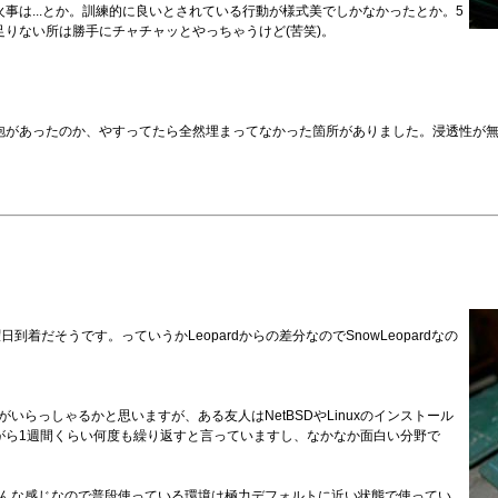
事は...とか。訓練的に良いとされている行動が様式美でしかなかったとか。5
りない所は勝手にチャチャッとやっちゃうけど(苦笑)。
泡があったのか、やすってたら全然埋まってなかった箇所がありました。浸透性が
金曜日到着だそうです。っていうかLeopardからの差分なのでSnowLeopardなの
らっしゃるかと思いますが、ある友人はNetBSDやLinuxのインストール
がら1週間くらい何度も繰り返すと言っていますし、なかなか面白い分野で
そんな感じなので普段使っている環境は極力デフォルトに近い状態で使ってい