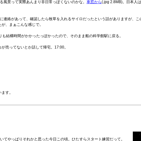
ットのいる風景って実際あんまり非日常っぽくないのかな。
車窓から
(.jpg 2.8MB)
省に連絡があって、確認したら牧草を入れるサイロだったという話がありますが、こ
たが、まぁこんな感じで。
ぐりも結構時間がかかったっぽかったので、そのまま船の科学館駅に戻る。
売ってないとか話して帰宅。17:00。
います。
聞いてやっぱりそれかと思った今日この頃。ひたすらスタート練習だって。