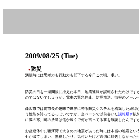
2009/08/25 (Tue)
防災
●
満腹時には思考力も行動力も低下する今日この頃。眠い。
防災の日を一週間後に控えた本日、地震速報が誤報されたわけです
のではないでしょうか。電車の緊急停止、防災放送、情報のメール
藤沢市では前市長の趣味で世界に誇る防災システムを構築した経緯
う性能を誇ってるっぽいですが、当ページで以前書いた
誤報騒ぎ
以
に隣の寒川町の放送は遥か遠くで何か言ってる事を確認したんです
お盆連休中に駿河湾で大きめの地震があった時には本当の地震とい
セが出てしまい、無視したり、気付いたけど適切に対処しなかった