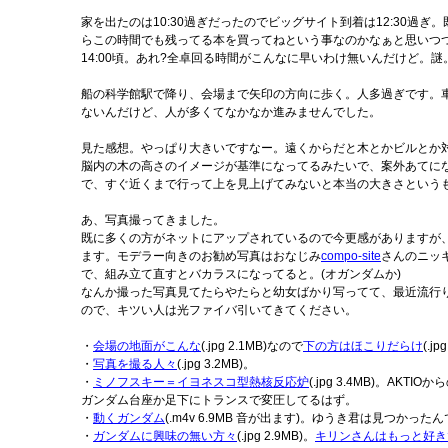
家を出たのは10:30過ぎだったのでビッグサイト到着は12:30
らこの時間でも残ってる本を買ってねという事なのかなぁと思いつ
14:00頃。あれ?全卓回る時間がこんなに早いわけ無いんだけど。謎
船の科学館駅で降り、会場まで矢印の方向に歩く。人多過ぎです。車
ないんだけど、人が多くてなかなか進みませんでした。
見た感想。やっぱり大きいですなー。遠くからだと木とかビルとか
脳内の木の高さのイメージが基準になってるみたいで、案外あてにな
で、すぐ近くまで行って上を見上げてみないと本当の大きさという
あ、写真撮ってきました。
既に多くの方がネットにアップされているので今更感がありますが
ます。モデラー向きのお勧め写真はおなじみ
compo-site
さんのニッ
で、組み立て直すとバカラスになってると。(オガンダムか)
なんか撮った写真見てたらやたらと幼女ばかり写ってて、最近流行
ので、キツい人は光ファイバ引いてきてください。
・
会場の地面がこんな
(.jpg 2.1MB)なので
下の方はほこりだらけ
(.
・
写真を撮る人々
(.jpg 3.2MB)。
・
ミノフスキー＝イヨネスコ型熱核反応炉
(.jpg 3.4MB)。
ガンダム台座か足下にトランスで変圧してるはず。
・
動くガンダム
(.m4v 6.9MB 音が出ます)。ゆうき君は見つかった
・
ガンダムに興味の無い方々
(.jpg 2.9MB)。
キリンさんはもっと好き