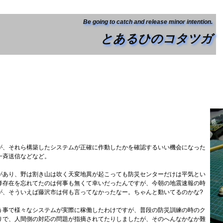
Be going to catch and release minor intention.
とあるひのコタツガ
が、それら構築したシステムが正確に作動したかを確認するいい機会になった
一斉送信などなど。
があり、野は割き山は吹く天変地異が起こっても防災センターだけは平気とい
降存在を忘れてたのは何事も無くて幸いだったんですが、今朝の地震速報の時
が、そういえば藤沢市は何も言ってなかったなー。ちゃんと動いてるのかな?
う事で様々なシステムが実際に稼働したわけですが、普段の防災訓練の時のク
りで、人間側の対応の問題が指摘されてたりしましたが、そのへんなかなか難