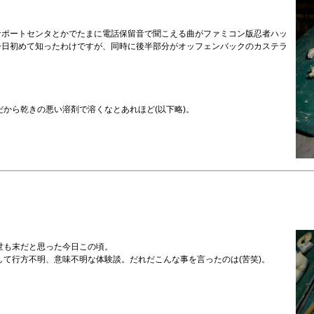
サポートセンタとかでたまに電話保留音で聞こえる曲がファミコン版忍者ハッ
今日初めて知ったわけですが、同時に後半部分がオッフェンバックのカステラ
。
から乾きの悪い溶剤で溶くなとあれほど(以下略)。
世も末だと思った今日この頃。
て行方不明、意味不明な体験談。だれだこんな事を言ったのは(苦笑)。