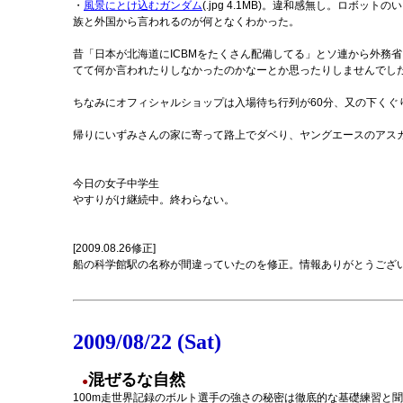
・
風景にとけ込むガンダム
(.jpg 4.1MB)。違和感無し。ロボ
族と外国から言われるのが何となくわかった。
昔「日本が北海道にICBMをたくさん配備してる」とソ連から外務
てて何か言われたりしなかったのかなーとか思ったりしませんでし
ちなみにオフィシャルショップは入場待ち行列が60分、又の下く
帰りにいずみさんの家に寄って路上でダベり、ヤングエースのアスカが
今日の女子中学生
やすりがけ継続中。終わらない。
[2009.08.26修正]
船の科学館駅の名称が間違っていたのを修正。情報ありがとうござ
2009/08/22 (Sat)
混ぜるな自然
●
100m走世界記録のボルト選手の強さの秘密は徹底的な基礎練習と