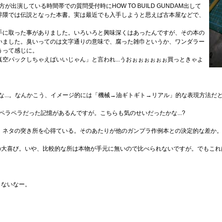
が出演している時間帯での質問受付時にHOW TO BUILD GUNDAM出して
界隈では伝説となった本書。実は最近でも入手しようと思えば古本屋などで、
手に取った事がありました。いろいろと興味深くはあったんですが、その本の
いました。臭いってのは文字通りの意味で、腐った雑巾というか、ワンダラー
うって感じに。
空パックしちゃえばいいじゃん」と言われ...うおぉぉぉぉぉぉ買っときゃよ
うな...。なんかこう、イメージ的には「機械→油ギトギト→リアル」的な表現方法
りもペラペラだった記憶があるんですが。こちらも気のせいだったかな...?
、ネタの突き所を心得ている。そのあたりが他のガンプラ作例本との決定的な差か
の大喜び。いや、比較的な所は本物が手元に無いので比べられないですが。でもこれ
まないなー。