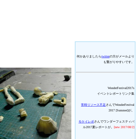
何かありましたら
twitter
の方がメールより
も繋がりやすいです。
WonderFestival2017s
イベントレポートリンク集
常時リソース不足
さんでWonderFestival
2017 [Summer]が。
モケイレポ
さんでワンダーフェスティバ
ル2017夏レポートが。
[new 2017/08/2]