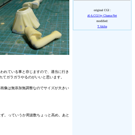
original CGI :
めもCGI by Chama-Net
modified:
T.Akiba
思われている事と存じますので、適当に行き
に入れてガラガラやるのがいいと思います。
と画像は無添加無調整なのでサイズが大きい
と食うはず。っていうか周波数ちょっと高め。あと