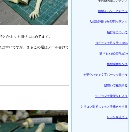
その他関連コンテンツ
模型イベントに行こう
入歯洗浄剤で離型剤を落とす
軸打ちについて
す時とかネット周りは止めてます。
コピックで目を塗る2005
ければ幸いですが、まぁこの辺はメール書けて
塗りまとめ2007logfile
模型製作リンク
光硬化パテで文字パーツを作ろう
型想いで複製する
シリコンで複製をしよう
シリコン型でちょっと手抜きをする
レジンを流そう