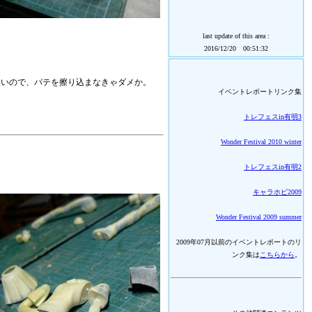
last update of this area :
2016/12/20 00:51:32
無いので、パテを擦り込まなきゃダメか。
イベントレポートリンク集
トレフェスin有明3
Wonder Festival 2010 winter
トレフェスin有明2
キャラホビ2009
Wonder Festival 2009 summer
2009年07月以前のイベントレポートのリ
ンク集は
こちらから
。