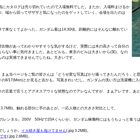
過ぎ。既にカタログは売り切れていたので入場無料でした。またか。入場料まけるか
つ、端から回ってザザザと気になったのをゲットしていく。会場を出たのは
。
で来なくてよかった。ガンダム着は14:30頃。距離的にはそんなに離れてい
対比物があってわかりやすそうな気がするけど、実際には木の高さって自分の
らない事に気付きました。あとビルも。東京のビルは大きいから(笑)。なの
ものは実感できませんでしたね。大きいです。
、まぁ当ページをご覧の皆さんは「どうせ変な写真ばかり撮ってきたんだろう」と
キの8/17(Mon)とか見ると吉かも。写真きれいだし。ガンダムの洗い方は洗濯機
りの言葉で言うとアグネスアウトな状態なのでアレなんですが、まぁアレです。あ
jpg 3.7MB)。触れる部分に手のあとが。一応人物との大きさ対比として。
AKTIOからのレンタル。200V 50Hzで20Aくらいか。ガンダム稼働時にはもうちょっ
んでしょうか。
イカ焼き屋も負けてません
(.jpg 3.2MB)。
です
(.jpg 2.8MB)。