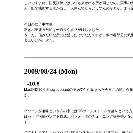
しいですよね。防災訓練ではいつも火が出る所が同じなのに実際の火
人一組で機能する班が当日一人休んでたらどうすんのかとか。まぁ足
今日の女子中学生
溶きパテ盛った所は一通りやすりがけしました。
うーん、傷みたいな所には盛ったはずなんですが、傷の谷部分に気
まぁいいか、次々。
2009/08/24 (Mon)
10.6
●
MacOSX10.6 SnowLeopardの予約受付が始まった今日この頃。
か。
パソコンが趣味という方の中にはOSのインストールが趣味という方がい
はハード構成やソフト構成、パラメータのチューニング等を替えな
す。
当方も仕事でしょっちゅうOSのインストールは行いますが、逆に