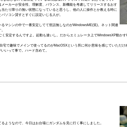
はメーカーが安全性、理解度、バランス、新機能を考慮してリリースするおす
ぁ当たり障りの無い状態になっていると思うし、他の人に操作とか教える時に
とパソコン貸すとすぐに設定いじる人が。
マシンの中で一番安定してて世話無しなのがWindowsME(笑)。ネット関連
す。
すごく安定するんですよ。起動も速いし。だからエミュレータ上でWindowsXP動か
自宅で趣味でメインで使ってるのがMacOSXという所に何か意味を感じていただ
しがいいって事で。ハード含めて。
てるようなので、今日はお台場にガンダムを見に行く事にしました。