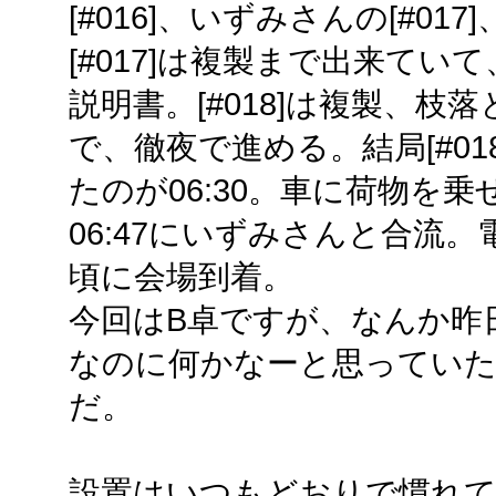
[#016]、いずみさんの[#017]
[#017]は複製まで出来ていて
説明書。[#018]は複製、
で、徹夜で進める。結局[#0
たのが06:30。車に荷物を
06:47にいずみさんと合流。
頃に会場到着。
今回はB卓ですが、なんか昨
なのに何かなーと思っていた
だ。
設置はいつもどおりで慣れて