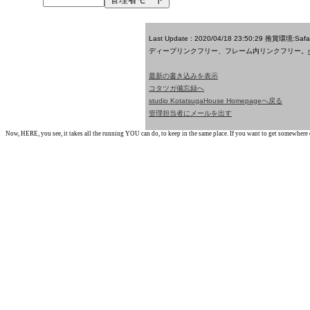
Last Update : 2020/04/18 23:50:29
推賞環境:Saf
ディープリンクフリー、フレーム内リンクフリー。
最新の書き込みを表示
コタツガ備忘録へ
studio KotatsugaHouse Homepageへ戻る
管理担当者にメールを出す
Now, HERE, you see, it takes all the running YOU can do, to keep in the same place. If you want to get somewhere els