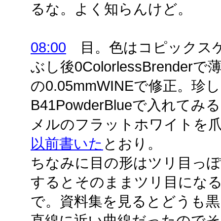
るな。よく知らんけど。
08:00
目。色はコピックスケッチ
ぶし後0ColorlessBrende
の0.05mmWINEで修正。
B41PowderBlueで入れ
メルのフラットホワイトを爪
以前書いた
とおり。
ちなみに目の形はツリ目っ
するとそのままツリ目にな
で。資料集を見るとどうも黒
直線に近い曲線だったのでそ