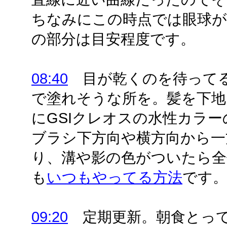
ちなみにこの時点では眼球
の部分は目安程度です。
08:40
目が乾くのを待ってる
で塗れそうな所を。髪を下
にGSIクレオスの水性カラ
ブラシ下方向や横方向から一
り、溝や影の色がついたら全
も
いつもやってる方法
です
09:20
定期更新。朝食とって