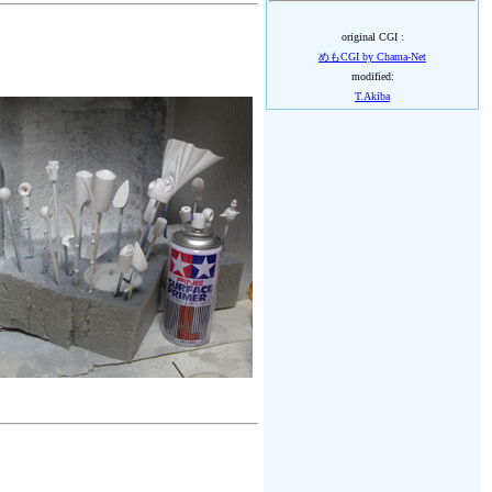
original CGI :
めもCGI by Chama-Net
modified:
T.Akiba