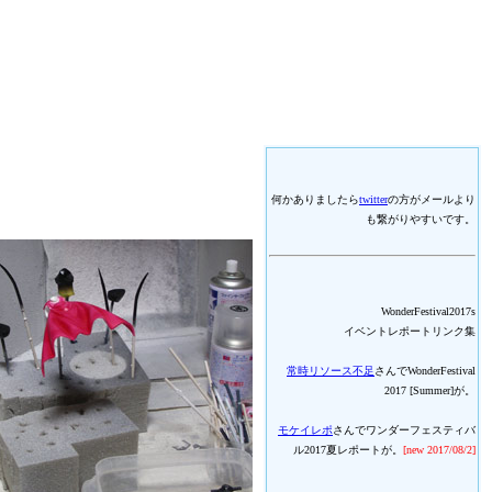
何かありましたら
twitter
の方がメールより
も繋がりやすいです。
WonderFestival2017s
イベントレポートリンク集
常時リソース不足
さんでWonderFestival
2017 [Summer]が。
モケイレポ
さんでワンダーフェスティバ
ル2017夏レポートが。
[new 2017/08/2]