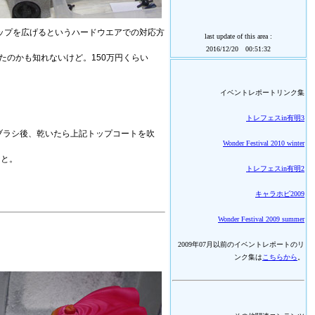
トップを広げるというハードウエアでの対応方
last update of this area :
2016/12/20 00:51:32
たのかも知れないけど。150万円くらい
イベントレポートリンク集
トレフェスin有明3
ブラシ後、乾いたら上記トップコートを吹
Wonder Festival 2010 winter
なと。
トレフェスin有明2
キャラホビ2009
Wonder Festival 2009 summer
2009年07月以前のイベントレポートのリ
ンク集は
こちらから
。