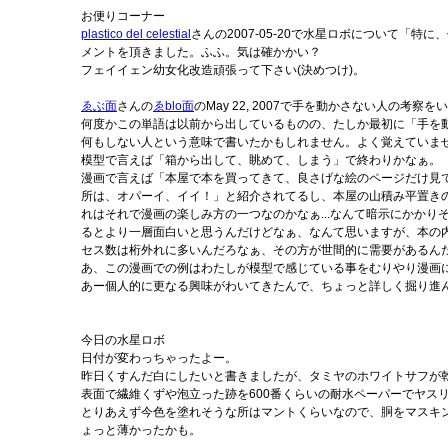
お便りコーナー
plastico del celestial
さんの2007-05-20で水星ロボについて「
メントを頂きました。ふふ。気は確かかい？
フェイイェン幼女化改造頑張って下さい(決めつけ)。
ゑぶ面
さんの
ゑblo面
のMay 22, 2007で手を動かさない人の考
何度かこの単語は以前から出しているものの、たしか最初に「手を
何もしない人という意味で書いたかもしれません。よく覚えていま
模型で言えば「箱から出して、眺めて、しまう」で終わりかなぁ。
漫画で言えば「本屋で本を買ってきて、良さげな絵のページだけ見て
所は、オパーイ、イイ！」と紹介されてるし、本屋の山積み平置き
れはそれで漫画の楽しみ方の一つなのかなぁ...なんて暗示にかか
るとより一層面白いと思うんだけどなぁ、なんて思いますが、本の
セス数は桁外れに多いんだろなぁ、その方が世間的に需要があるん
あ、この漫画での例はわたしが模型で感じている事をむりやり漫画に
あー個人的に更なる興味がわいてきたんで、ちょっと詳しく掘り進
今日の水星ロボ
日付が変わっちゃったよー。
昨日くすんだ白にしたいと書きましたが、タミヤのホワイトサフが
表面で繊維くずや泡立った跡を600番くらいの耐水ペーパーでヤス
とりあえず今色を塗れそうな所はマントくらいなので、胴をマスキン
ょっと薄かったかも。