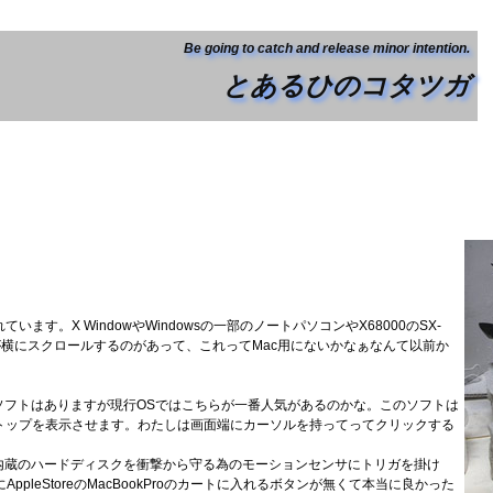
Be going to catch and release minor intention.
とあるひのコタツガ
。X WindowやWindowsの一部のノートパソコンやX68000のSX-
が横にスクロールするのがあって、これってMac用にないかなぁなんて以前か
ソフトはありますが現行OSではこちらが一番人気があるのかな。このソフトは
トップを表示させます。わたしは画面端にカーソルを持ってってクリックする
Pro内蔵のハードディスクを衝撃から守る為のモーションセンサにトリガを掛け
leStoreのMacBookProのカートに入れるボタンが無くて本当に良かった