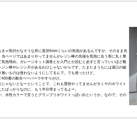
なきゃ気付かなそうな所に直径6mmくらいの気泡があるんですが、そのまま光
、当ページではあまりやってませんがレジン棒の先端を気泡に合う形に丸く整
て気泡埋め。ガレージキット講座とか入門とか読むと必ずと言っていいほど載
レジン棒やレジン片があるわけじゃないからです。たまたまうちには湯口の破
り無いものは使わないようにしてるんで。でも使ったけど。
400番の耐水ペーパーでやすりがけ。
夫じゃないとなーということで、これも普段やってませんがタミヤのホワイト
えたばっかりなのに、もう半分埋まってるよー。
か、水性カラーで言うとグランプリホワイトっぽい白というか。なので、その