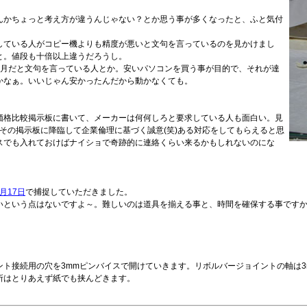
んかちょっと考え方が違うんじゃない？とか思う事が多くなったと、ふと気付
している人がコピー機よりも精度が悪いと文句を言っているのを見かけまし
と。値段も十倍以上違うだろうし。
ヶ月だと文句を言っている人とか。安いパソコンを買う事が目的で、それが達
かなぁ。いいじゃん安かったんだから動かなくても。
価格比較掲示板に書いて、メーカーは何何しろと要求している人も面白い。見
者がその掲示板に降臨して企業倫理に基づく誠意(笑)ある対応をしてもらえると思
スでも入れておけばナイショで奇跡的に連絡くらい来るかもしれないのにな
5月17日
で捕捉していただきました。
いという点はないですよ～。難しいのは道具を揃える事と、時間を確保する事です
ト接続用の穴を3mmピンバイスで開けていきます。リボルバージョイントの軸は3
所はとりあえず紙でも挟んどきます。