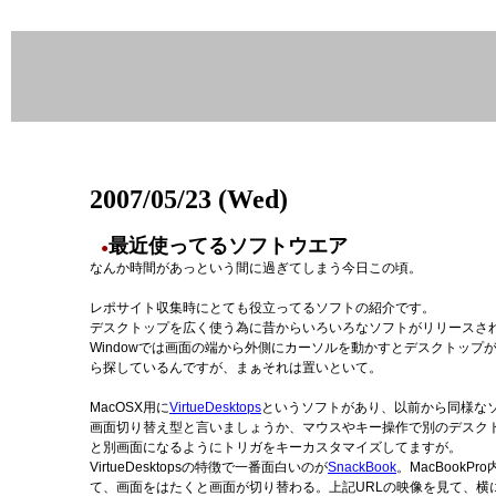
2007/05/23 (Wed)
最近使ってるソフトウエア
●
なんか時間があっという間に過ぎてしまう今日この頃。
レポサイト収集時にとても役立ってるソフトの紹介です。
デスクトップを広く使う為に昔からいろいろなソフトがリリースされています
Windowでは画面の端から外側にカーソルを動かすとデスクトップ
ら探しているんですが、まぁそれは置いといて。
MacOSX用に
VirtueDesktops
というソフトがあり、以前から同様な
画面切り替え型と言いましょうか、マウスやキー操作で別のデスク
と別画面になるようにトリガをキーカスタマイズしてますが。
VirtueDesktopsの特徴で一番面白いのが
SnackBook
。MacBook
て、画面をはたくと画面が切り替わる。上記URLの映像を見て、横にApp