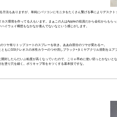
アで対応する方法もありますが、単純にパソコンにモニタをたくさん繋げる事によりデスク
イカス環境を作ってる人もいます。まぁこの人はAppleの役員だから会社からもらっ
ーハイウェイ構想もなかなか進んでないなという感じがします。
性のツヤ有りトップコートのスプレーを吹き。ああ白部分のツヤが変わるー。
ともにGSIクレオスの水性カラーのつや消しブラック+タミヤアクリル溶剤をエア
に開封したらだいぶ粘度が高くなっていたので、こりゃ早めに使い切っとかないと
剤を塗り穴を細く。ポリキャプ等をキツくする基本技ですな。