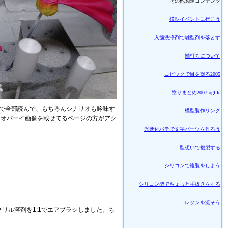
その他関連コンテンツ
模型イベントに行こう
入歯洗浄剤で離型剤を落とす
軸打ちについて
コピックで目を塗る2005
塗りまとめ2007logfile
まで全部読んで、もちろんシナリオも吟味す
模型製作リンク
るオパーイ画像を載せてるページの方がアク
光硬化パテで文字パーツを作ろう
型想いで複製する
シリコンで複製をしよう
シリコン型でちょっと手抜きをする
レジンを流そう
リル溶剤を1:1でエアブラシしました。ち