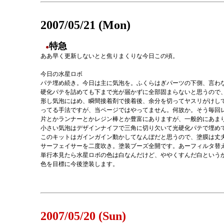
2007/05/21 (Mon)
特急
●
ああ早く更新しないとと焦りまくりな今日この頃。
今日の水星ロボ
パテ埋め続き。今日は主に気泡を。ふくらはぎパーツの下側、言わ
硬化パテを詰めても下まで光が届かずに全部固まらないと思うので
形し気泡にはめ、瞬間接着剤で接着後、余分を切ってヤスリがけし
ってる手法ですが、当ページではやってません。何故か。そう毎回
片とかランナーとかレジン棒とか豊富にありますが、一般的にあま
小さい気泡はデザインナイフで三角に切り欠いて光硬化パテで埋めて
このキットはガインガイン動かしてなんぼだと思うので、塗膜は丈
サーフェイサーを二度吹き。塗装ブーズ全開です。あーフィルタ替
単行本見たら水星ロボの色は白なんだけど、ややくすんだ白という
色を目標に今後塗装します。
2007/05/20 (Sun)