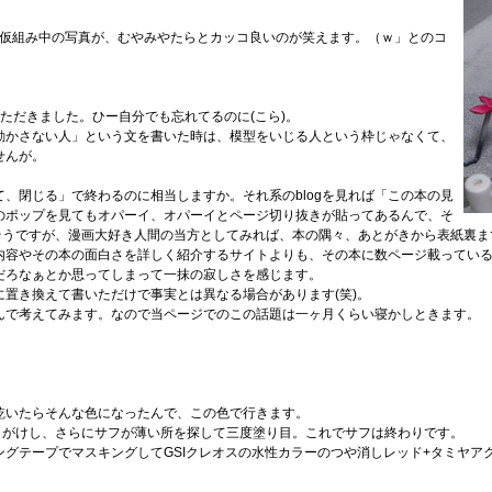
特に、仮組み中の写真が、むやみやたらとカッコ良いのが笑えます。（ｗ」とのコ
察をいただきました。ひー自分でも忘れてるのに(こら)。
動かさない人」という文を書いた時は、模型をいじる人という枠じゃなくて、
せんが。
、閉じる」で終わるのに相当しますか。それ系のblogを見れば「この本の見
のポップを見てもオパーイ、オパーイとページ切り抜きが貼ってあるんで、そ
りそうですが、漫画大好き人間の当方としてみれば、本の隅々、あとがきから表紙裏
内容やその本の面白さを詳しく紹介するサイトよりも、その本に数ページ載ってい
だろなぁとか思ってしまって一抹の寂しさを感じます。
置き換えて書いただけで事実とは異なる場合があります(笑)。
んで考えてみます。なので当ページでのこの話題は一ヶ月くらい寝かしときます。
乾いたらそんな色になったんで、この色で行きます。
リがけし、さらにサフが薄い所を探して三度塗り目。これでサフは終わりです。
グテープでマスキングしてGSIクレオスの水性カラーのつや消しレッド+タミヤアク