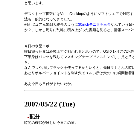
と思います。
デスクトップ拡張にはVirtueDesktopのようにソフトウエ
法も一般的になってきました。
例えばゴア元米副大統領のように
30inchモニタを三台
なんていう超
か？。しかし周りに乱雑に積み上がった書類を見ると、情報スーパ
今日の水星ロボ
昨日塗った赤は経験上すぐ剥がれると思うので、GSIクレオスの水
下半身はパンツを残してマスキングテープでマスキングし、足と爪と
き。
なんでつや消しブラックを使ってるかというと、先日マナさんの時
あとリボルバージョイントを刺す穴でユルい所は穴の中に瞬間接着
ああ今日も日付がまたいだか。
2007/05/22 (Tue)
配分
●
時間の確保が難しい今日この頃。