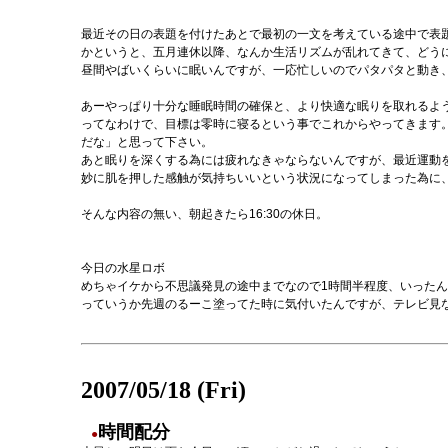
最近その日の表題を付けたあとで最初の一文を考えている途中で表
かというと、五月連休以降、なんか生活リズムが乱れてきて、どう
昼間やばいくらいに眠いんですが、一応忙しいのでパタパタと動き
あーやっぱり十分な睡眠時間の確保と、より快適な眠りを取れるよ
ってなわけで、目標は零時に寝るという事でこれからやってきます
だな」と思って下さい。
あと眠りを深くする為には疲れなきゃならないんですが、最近運動
妙に肌を押した感触が気持ちいいという状況になってしまった為に
そんな内容の無い、朝起きたら16:30の休日。
今日の水星ロボ
めちゃイケから不思議発見の途中までなので1時間半程度、いったんジ
っていうか先週のるーこ塗ってた時に気付いたんですが、テレビ見
2007/05/18 (Fri)
時間配分
●