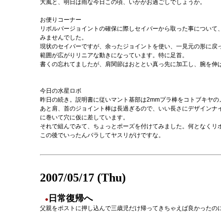
大風と、明日は雨な今日この頃、いかがお過ごしでしょうか。
お便りコーナー
リボルバージョイントの確保に際しセイバーから取った事について
みませんでした。
現状のセイバーですが、余ったジョイントを使い、一見元の形に戻
範囲が広がりリニアな動きになっています。特に足首。
書くの忘れてましたが、肩関節はおととい真っ先に加工し、腕を伸
今日の水星ロボ
昨日の続き。説明書に従いマント基部は2mmプラ棒をコトブキヤの
あと肩、首のジョイント棒は長過ぎるので、いい長さにデザインナ
に巻いて穴に仮に差しています。
それで組んでみて、ちょっとポーズを付けてみました。何となくリ
この後でいったんバラしてヤスリがけですな。
2007/05/17 (Thu)
日常復帰へ
●
父親をポストに押し込んで三歳児だけ帰ってきちゃえば良かったの