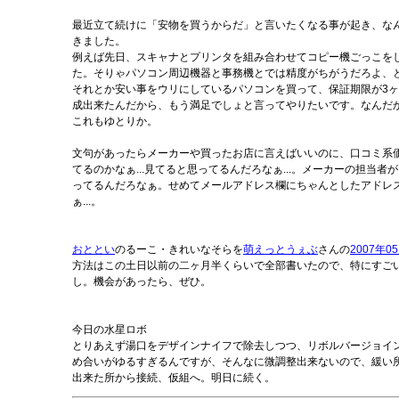
最近立て続けに「安物を買うからだ」と言いたくなる事が起き、な
きました。
例えば先日、スキャナとプリンタを組み合わせてコピー機ごっこを
た。そりゃパソコン周辺機器と事務機とでは精度がちがうだろよ、
それとか安い事をウリにしているパソコンを買って、保証期限が3
成出来たんだから、もう満足でしょと言ってやりたいです。なんだ
これもゆとりか。
文句があったらメーカーや買ったお店に言えばいいのに、口コミ系
てるのかなぁ...見てると思ってるんだろなぁ...。メーカーの担当
ってるんだろなぁ。せめてメールアドレス欄にちゃんとしたアドレ
ぁ...。
おととい
のるーこ・きれいなそらを
萌えっとうぇぶ
さんの
2007年0
方法はこの土日以前の二ヶ月半くらいで全部書いたので、特にすご
し。機会があったら、ぜひ。
今日の水星ロボ
とりあえず湯口をデザインナイフで除去しつつ、リボルバージョイン
め合いがゆるすぎるんですが、そんなに微調整出来ないので、緩い
出来た所から接続、仮組へ。明日に続く。