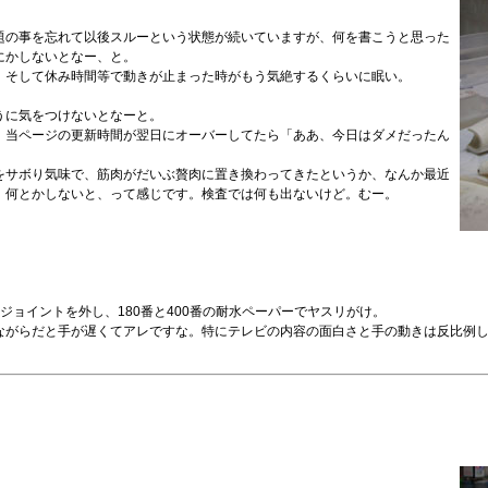
題の事を忘れて以後スルーという状態が続いていますが、何を書こうと思った
にかしないとなー、と。
、そして休み時間等で動きが止まった時がもう気絶するくらいに眠い。
うに気をつけないとなーと。
。当ページの更新時間が翌日にオーバーしてたら「ああ、今日はダメだったん
をサボり気味で、筋肉がだいぶ贅肉に置き換わってきたというか、なんか最近
、何とかしないと、って感じです。検査では何も出ないけど。むー。
ョイントを外し、180番と400番の耐水ペーパーでヤスリがけ。
ながらだと手が遅くてアレですな。特にテレビの内容の面白さと手の動きは反比例