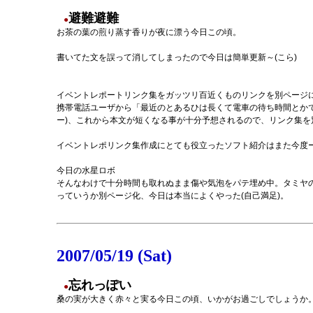
避難避難
●
お茶の葉の煎り蒸す香りが夜に漂う今日この頃。
書いてた文を誤って消してしまったので今日は簡単更新～(こら)
イベントレポートリンク集をガッツリ百近くものリンクを別ページ
携帯電話ユーザから「最近のとあるひは長くて電車の待ち時間とか
ー)、これから本文が短くなる事が十分予想されるので、リンク集
イベントレポリンク集作成にとても役立ったソフト紹介はまた今度
今日の水星ロボ
そんなわけで十分時間も取れぬまま傷や気泡をパテ埋め中。タミヤ
っていうか別ページ化、今日は本当によくやった(自己満足)。
2007/05/19 (Sat)
忘れっぽい
●
桑の実が大きく赤々と実る今日この頃、いかがお過ごしでしょうか