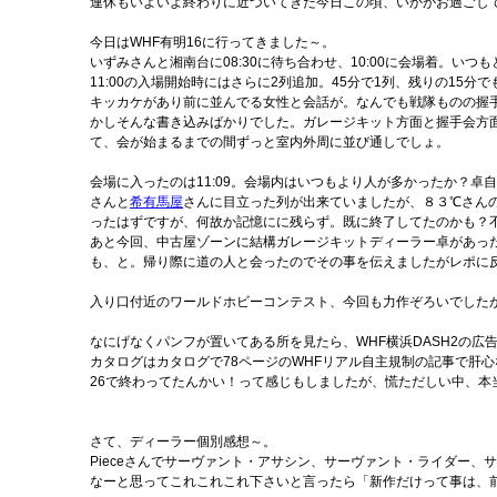
連休もいよいよ終わりに近づいてきた今日この頃、いかがお過ごし
今日はWHF有明16に行ってきました～。
いずみさんと湘南台に08:30に待ち合わせ、10:00に会場着。い
11:00の入場開始時にはさらに2列追加。45分で1列、残りの15分で
キッカケがあり前に並んでる女性と会話が。なんでも戦隊ものの握
かしそんな書き込みばかりでした。ガレージキット方面と握手会方
て、会が始まるまでの間ずっと室内外周に並び通しでしょ。
会場に入ったのは11:09。会場内はいつもより人が多かったか？
さんと
希有馬屋
さんに目立った列が出来ていましたが、８３℃さん
ったはずですが、何故か記憶にに残らず。既に終了してたのかも？
あと今回、中古屋ゾーンに結構ガレージキットディーラー卓があった
も、と。帰り際に道の人と会ったのでその事を伝えましたがレポに反
入り口付近のワールドホビーコンテスト、今回も力作ぞろいでした
なにげなくパンフが置いてある所を見たら、WHF横浜DASH2の
カタログはカタログで78ページのWHFリアル自主規制の記事で肝心
26で終わってたんかい！って感じもしましたが、慌ただしい中、本
さて、ディーラー個別感想～。
Pieceさんでサーヴァント・アサシン、サーヴァント・ライダー、
なーと思ってこれこれこれ下さいと言ったら「新作だけって事は、前