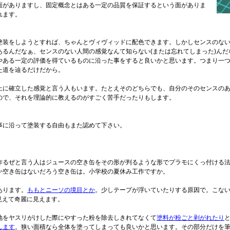
面がありますし、固定概念とはある一定の品質を保証するという面がありま
れます。
塗装をしようとすれば、ちゃんとヴィヴィッドに配色できます。しかしセンスのな
るんだなぁ、センスのない人間の感覚なんて知らない(または忘れてしまった)んだ
やある一定の評価を得ているものに沿った事をすると良いかと思います。つまり一
た道を辿るだけだから。
上に確立した感覚と言う人もいます。たとえそのどちらでも、自分のそのセンスの
ので、それを理論的に教えるのがすごく苦手だったりもします。
事に沿って塗装する自由もまた認めて下さい。
作るぜと言う人はジュースの空き缶をその形が判るような形でプラモにくっ付ける
か空き缶はないだろう空き缶は。小学校の夏休み工作ですか。
あります。
ももとニーソの境目とか
。少しテープが浮いていたりする原因で。こな
見えて奇麗に見えます。
地をヤスリがけした際にやすった粉を除去しきれてなくて
塗料が粉ごと剥がれたり
します
。狭い面積なら全体を塗ってしまっても良いかと思います。その部分だけを