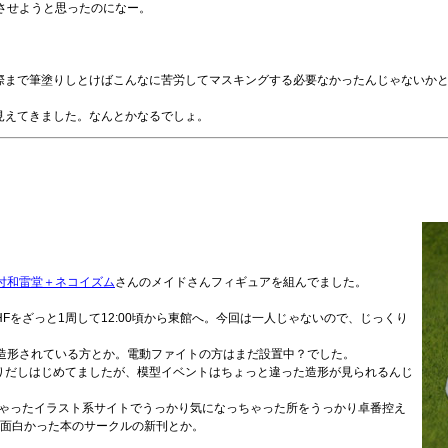
難させようと思ったのになー。
際まで筆塗りしとけばこんなに苦労してマスキングする必要なかったんじゃないか
見えてきました。なんとかなるでしょ。
付和雷堂＋ネコイズム
さんのメイドさんフィギュアを組んでました。
Fをざっと1周して12:00頃から東館へ。今回は一人じゃないので、じっくり
と造形されている方とか。電動ファイトの方はまだ設置中？でした。
りだしはじめてましたが、模型イベントはちょっと違った造形が見られるんじ
ちゃったイラスト系サイトでうっかり気になっちゃった所をうっかり卓番控え
て面白かった本のサークルの新刊とか。