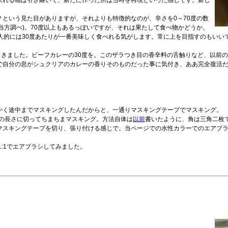
来れる物は引き継いで、新たに作った所は当時を再現といった感じです。新し
という見た目がありますが、それよりも特徴的なのが、辛さを0～70度の数
(当方調べ)。70度以上もあるっぽいですが、それは果たして食べ物かどうか。
人的には30度あたりが一番美味しく食べれる気がします。常に上を目指すのもいい
てきました。ビーフカレーの30度を。このザラつき目の香辛料の舌触りなど、以前の
で自分の息がシュクリアのカレーの香りそのものだった事に気付き、ああ完全復活
かく途中までマスキングしたんだからと、一通りマスキングテープでマスキング。
mの長さに切ってちまちまマスキング。方法自体は
以前
書いたように、角は三角二枚
マスキングテープを切り、張り付ける感じで。当ページでの水性カラーでのエアブ
1:1でエアブラシしてみました。