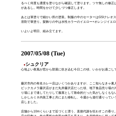
るべく何度も濃度を塗りながら確認して塗ります。ツヤ無しの修正
があるし。時間をかけて少しづつ修正します。
あとは筆塗りで細かい所の塗装。制服の中のセーターはGSIクレオ
溶剤で筆塗り。髪飾りの中は水性カラーのイエロー+オレンジイエ
いよいよ明日、組み立てます。
2007/05/08 (Tue)
シュクリア
●
心地よい夜風が窓から部屋に吹き込む今日この頃、いかがお過ごし
藤沢市内の有名カレー店はいくつかありますが、ここ知らなきゃ素
ビックカメラ藤沢店がまだ丸井藤沢店だった頃、地下食品売り場の
り場にまで達してたりして服屋として致命的だった気がしなくもな
しかしルミネ内装工事と共にまた移転し、今週から遊行通りってい
店しました。
店舗から10mくらいまで近づくと漂う、直接代謝を狂わすこの香り