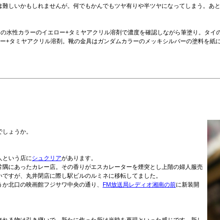
は難しいかもしれませんが。何でもかんでもツヤ有りや半ツヤになってしまう。あ
スの水性カラーのイエロー+タミヤアクリル溶剤で濃度を確認しながら筆塗り。タイ
ロー+タミヤアクリル溶剤。靴の金具はガンダムカラーのメッキシルバーの塗料を紙
でしょうか。
人という店に
シュクリア
があります。
片隅にあったカレー店。その香りがエスカレーターを煙突とし上階の婦人服売
いですが、丸井閉店に際し駅ビルのルミネに移転してました。
うか北口の映画館フジサワ中央の通り、
FM放送局レディオ湘南の前
に新装開
。