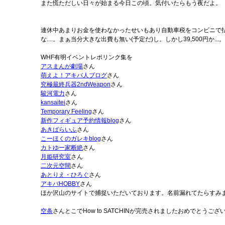
また慌ただしい日々が始まる今日この頃。気付いたらもう夜だよ。
連休中あまりお金を使わなかったせいもあり自動車税をコンビニで払
な....。まぁ当分大きな出費も無い(予定だ)し。しかし39,500円か...。
WHF有明イベントレポリンク集を
アスまんが劇場
さん
萌えよ！アキバ人ブログ
さん
究極最終兵器2ndWeapon
さん
駿河電力
さん
kansaitei
さん
Temporary Feeling
さん
新作フィギュア予約情報blog
さん
あきばらいふ
さん
こーほくのガレキblog
さん
カトゆー家断絶
さん
月姫研究室
さん
二次元空間
さん
あとりえ・ひろぐ
さん
アキバHOBBY
さん
ほか沢山のサイトで捕捉いただいております。名前漏れてたらすみ
空条
さんとこでHow to SATCHINが完売されましたおめでとうご