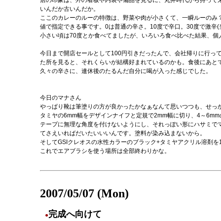
店の印象は、外の看板や内装や備品を見るに、丸井時代から持って
いんだか古いんだか。
ここのカレーのルーの特徴は、野菜や肉が小さくて、一瞬ルーのみ？
値で指定できる事です。0は普通の辛さ。10度で辛口。30度で激辛
小さい頃は70度とか食べてましたが、いろいろ食べ比べた結果、個
今日まで開店セールとして100円引きだったんで、会社帰りに行っ
た所を見ると、それくらいが結構好まれているのかも。食後にあと
久々の辛さに、連休後のたるんだ自分に喝が入った感じでした。
今日のマナさん
やっぱり靴は筆塗りの方が良かったかなぁなんて思いつつも、せっ
タミヤの6mm幅をデザインナイフと定規で2mm幅に切り、4～6m
テープに無理な角度を付けないようにし、それっぽい形にハサミで
てさえいればだいたいいいんです。塗料が染み込まないから。
そしてGSIクレオスの水性カラーのブラック+タミヤアクリル溶剤を
これでエアブラシを使う場所は全部終わりかな。
2007/05/07 (Mon)
完成へ向けて
●