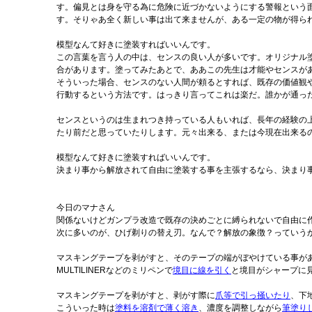
す。偏見とは身を守る為に危険に近づかないようにする警報という
す。そりゃあ全く新しい事は出て来ませんが、ある一定の物が得ら
模型なんて好きに塗装すればいいんです。
この言葉を言う人の中は、センスの良い人が多いです。オリジナル
合があります。塗ってみたあとで、ああこの先生は才能やセンスがあ
そういった場合、センスのない人間が頼るとすれば、既存の価値観
行動するという方法です。はっきり言ってこれは楽だ。誰かが通っ
センスというのは生まれつき持っている人もいれば、長年の経験の
たり前だと思っていたりします。元々出来る、または今現在出来る
模型なんて好きに塗装すればいいんです。
決まり事から解放されて自由に塗装する事を主張するなら、決まり
今日のマナさん
関係ないけどガンプラ改造で既存の決めごとに縛られないで自由に
次に多いのが、ひげ剃りの替え刃。なんで？解放の象徴？っていう
マスキングテープを剥がすと、そのテープの端がぼやけている事が
MULTILINERなどのミリペンで
境目に線を引く
と境目がシャープに
マスキングテープを剥がすと、剥がす際に
爪等で引っ掻いたり
、下
こういった時は
塗料を溶剤で薄く溶き
、濃度を調整しながら
筆塗り