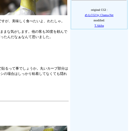
original CGI :
めもCGI by Chama-Net
modified:
ですが、美味しく食べたいよ、わたしゃ。
T.Akiba
ままな気がします。他の客も30度を頼んで
だったんだなぁなんて思いました。
で貼るって事でしょうか。丸いカーブ部分は
ラシの場合はしっかり粘着してなくても隠れ