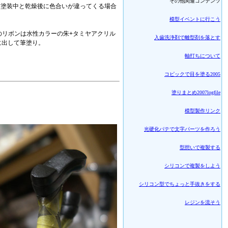
その他関連コンテンツ
と塗装中と乾燥後に色合いが違ってくる場合
模型イベントに行こう
のリボンは水性カラーの朱+タミヤアクリル
入歯洗浄剤で離型剤を落とす
に出して筆塗り。
軸打ちについて
コピックで目を塗る2005
塗りまとめ2007logfile
模型製作リンク
光硬化パテで文字パーツを作ろう
型想いで複製する
シリコンで複製をしよう
シリコン型でちょっと手抜きをする
レジンを流そう