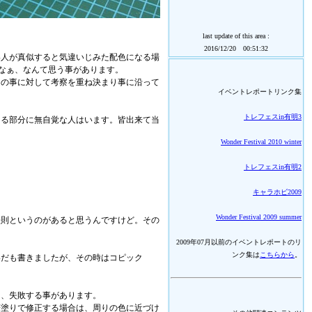
last update of this area :
2016/12/20 00:51:32
い人が真似すると気違いじみた配色になる場
なぁ、なんて思う事があります。
つの事に対して考察を重ね決まり事に沿って
イベントレポートリンク集
トレフェスin有明3
ある部分に無自覚な人はいます。皆出来て当
Wonder Festival 2010 winter
トレフェスin有明2
キャラホビ2009
Wonder Festival 2009 summer
法則というのがあると思うんですけど。その
2009年07月以前のイベントレポートのリ
ンク集は
こちらから
。
いだも書きましたが、その時はコピック
と、失敗する事があります。
筆塗りで修正する場合は、周りの色に近づけ