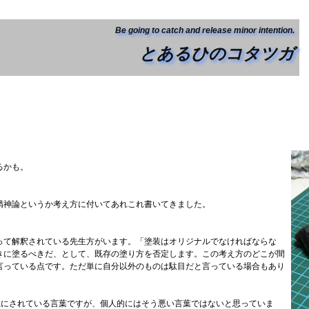
Be going to catch and release minor intention.
とあるひのコタツガ
るかも。
精神論というか考え方に付いてあれこれ書いてきました。
って解釈されている先生方がいます。「塗装はオリジナルでなければならな
きに塗るべきだ、として、既存の塗り方を否定します。この考え方のどこが間
言っている点です。ただ単に自分以外のものは駄目だと言っている場合もあり
敵にされている言葉ですが、個人的にはそう悪い言葉ではないと思っていま