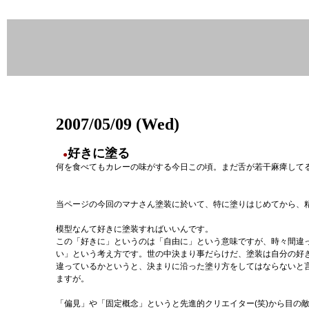
2007/05/09 (Wed)
好きに塗る
●
何を食べてもカレーの味がする今日この頃。まだ舌が若干麻痺して
当ページの今回のマナさん塗装に於いて、特に塗りはじめてから、
模型なんて好きに塗装すればいいんです。
この「好きに」というのは「自由に」という意味ですが、時々間違
い」という考え方です。世の中決まり事だらけだ、塗装は自分の好
違っているかというと、決まりに沿った塗り方をしてはならないと
ますが。
「偏見」や「固定概念」というと先進的クリエイター(笑)から目の