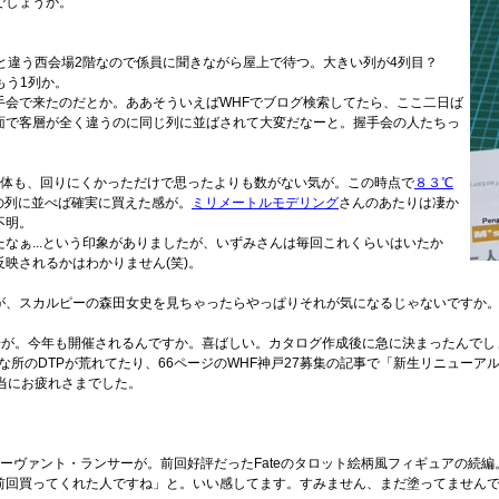
でしょうか。
つもと違う西会場2階なので係員に聞きながら屋上で待つ。大きい列が4列目？
もう1列か。
手会で来たのだとか。ああそういえばWHFでブログ検索してたら、ここ二日ば
面で客層が全く違うのに同じ列に並ばされて大変だなーと。握手会の人たちっ
卓自体も、回りにくかっただけで思ったよりも数がない気が。この時点で
８３℃
の列に並べば確実に買えた感が。
ミリメートルモデリング
さんのあたりは凄か
不明。
なぁ...という印象がありましたが、いずみさんは毎回これくらいはいたか
映されるかはわかりません(笑)。
が、スカルピーの森田女史を見ちゃったらやっぱりそれが気になるじゃないですか
広告が。今年も開催されるんですか。喜ばしい。カタログ作成後に急に決まったんでし
な所のDTPが荒れてたり、66ページのWHF神戸27募集の記事で「新生リニューア
当にお疲れさまでした。
サーヴァント・ランサーが。前回好評だったFateのタロット絵柄風フィギュアの続
回買ってくれた人ですね」と。いい感してます。すみません、まだ塗ってませんでした