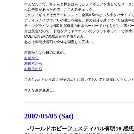
そんなわけで、ちゃんと探せばもっとフィギュアを出してたサーク
んに告知があったので、ここのみチェック。
このフィギュアはカラーレジンで、全高4.5cmという小さいサイ
デザインナイフでバリや湯口を除去。肩の部分が薄くてバリ除去中
ティングラインは400番,600番の耐水ペーパーでやすりがけ。
目は肌色なので、下地をタミヤエナメルのフラットホワイトで筆塗り
MULTILINERの0.05mm茶で描き込み。
あとは瞬間接着剤で全体を固定して完成～。
左前からは今日の写真の。
右前から
左後ろから
右後ろから
この4.5cmという高さがその辺りに置いておいても邪魔にならな
そんな連休最終日。
2007/05/05 (Sat)
ワールドホビーフェスティバル有明16 感想
●