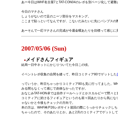
あー今日はWHF名古屋7とTAT-CON04のレポを別ページ化して避
今日のマナさん
しょうがないので足のニーソ部分をマスキング。
ここまで貼っといてなんですが、こないだみたいに先にパンプスの
あーそんで一応マナさんの完成が今週金曜あたりを目標って感じに
2007/05/06 (Sun)
メイドさんフィギュア
●
結局一日中ネットにかじりついてた今日この頃。
イベントレポ収集の合間を縫って、昨日コミティア80でゲットした
っていうか、昨日ちゃっかりコミティア80も見に行ってました。WH
みる間もなくって感じで勿体なかったですが。
おなじみTAT-HON卓では自作ドールヘッドとかスカルピーで黙々
コミティアに於けるフィギュアというのも前々回あたりから気にな
ゃないかと今後もチェックの方向で。
本の方は、WHF神戸26レポサイト巡回の際にうっかりチェックし
ちゃったので、そのあたりとか。あと2月のコミティアでゲットし