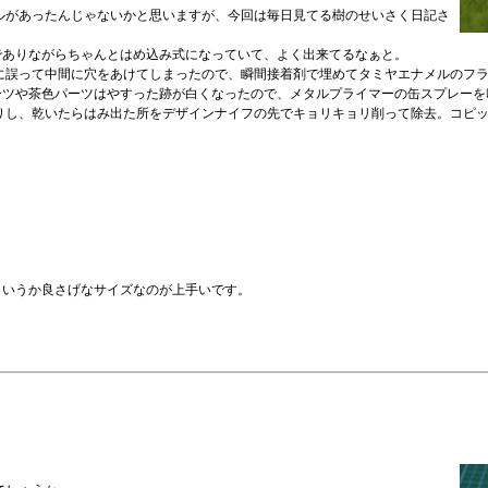
ルがあったんじゃないかと思いますが、今回は毎日見てる樹のせいさく日記さ
ズでありながらちゃんとはめ込み式になっていて、よく出来てるなぁと。
に誤って中間に穴をあけてしまったので、瞬間接着剤で埋めてタミヤエナメルのフ
黒パーツや茶色パーツはやすった跡が白くなったので、メタルプライマーの缶スプレー
し、乾いたらはみ出た所をデザインナイフの先でキョリキョリ削って除去。コピック
いというか良さげなサイズなのが上手いです。