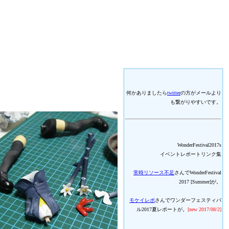
何かありましたら
twitter
の方がメールより
も繋がりやすいです。
WonderFestival2017s
イベントレポートリンク集
常時リソース不足
さんでWonderFestival
2017 [Summer]が。
モケイレポ
さんでワンダーフェスティバ
ル2017夏レポートが。
[new 2017/08/2]