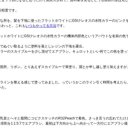
ままツリ目になると思ったので黒目大きめで。資料集を見るとどうも黒目の形は丸
安程度です。
所を。髪を下地に使ったフラットホワイトにGSIクレオスの水性カラーのピンク
ぶわっと。これも
いつもやってる方法
です。
トホワイトにGSIクレオスの水性カラーの機体内部色というアバウトな名前の色
nderでぬぐい取るように塗料を落としレジンの下地を露出。
カラーのスカイブルーを少し混ぜてエアブラシ。キュロットといい何でこの色を塗
所、リボン。とりあえずスカイブルーで筆塗り。淵とか申し越し塗り加えますが、こ
ラインを整える感じで塗ってみました。っていうかこのライン引く時間を考えたら
いた。
とへそと股間にコピクスケッチのR32Peachで着色。さっき言うの忘れてたけど
溶剤を1:1:5:7でエアブラシ。最初は下方向から上へ向かって一方行にエアブラ