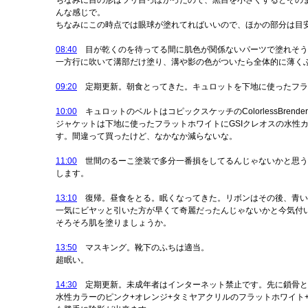
ちなみに目の形はツリ目っぽかったので、黒目を小さくするとその
んな感じで。
ちなみにこの時点では眼球が塗れてればいいので、ほかの部分は目
08:40
目が乾くのを待ってる間に肌色が関係ないパーツで塗れそうな
一方行に吹いて溝部だけ塗り、溝や影の色がついたら全体的に薄く
09:20
定期更新。朝食とってきた。キュロットを下地に使ったフラッ
10:00
キュロットのベルトはコピックスケッチのColorlessBre
ジャケットは下地に使ったフラットホワイトにGSIクレオスの水性
す。間違って買ったけど、なかなか減らないな。
11:00
世間のるーこ塗装で多分一番損をしてるんじゃないかと思う箇
します。
13:10
復帰。昼食をとる。眠くなってきた。リボンはその後、青い
一気にビヤッと引いた方が早くて奇麗だったんじゃないかと今気付
そろそろ肌を塗りましょうか。
13:50
マスキング。靴下のふちは適当。
超眠い。
14:30
定期更新。未成年者はインターネット禁止です。先に鎖骨と乳首
水性カラーのピンク+オレンジ+タミヤアクリルのフラットホワイト+