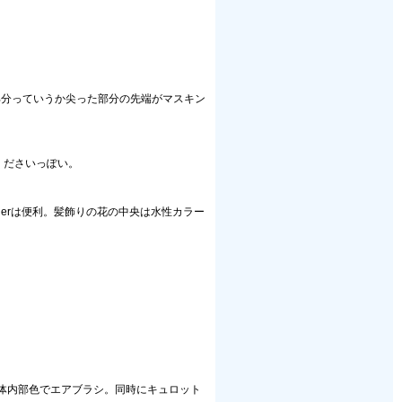
部分っていうか尖った部分の先端がマスキン
してくださいっぽい。
enderは便利。髪飾りの花の中央は水性カラー
体内部色でエアブラシ。同時にキュロット