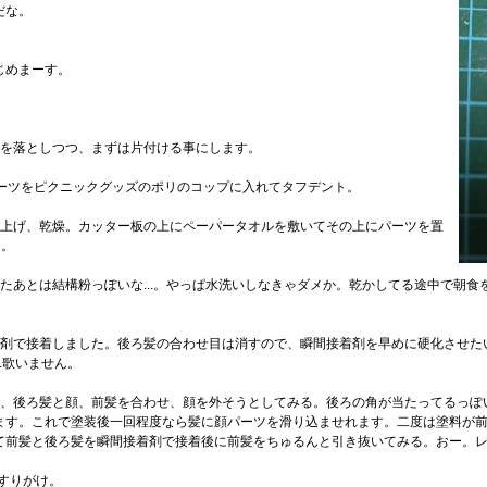
だな。
じめまーす。
を落としつつ、まずは片付ける事にします。
ーツをピクニックグッズのポリのコップに入れてタフデント。
上げ、乾燥。カッター板の上にペーパータオルを敷いてその上にパーツを置
と。
あとは結構粉っぽいな...。やっぱ水洗いしなきゃダメか。乾かしてる途中で朝食
剤で接着しました。後ろ髪の合わせ目は消すので、瞬間接着剤を早めに硬化させた
.歌いません。
後ろ髪と顔、前髪を合わせ、顔を外そうとしてみる。後ろの角が当たってるっぽいな
ます。これで塗装後一回程度なら髪に顔パーツを滑り込ませれます。二度は塗料が
て前髪と後ろ髪を瞬間接着剤で接着後に前髪をちゅるんと引き抜いてみる。おー。
すりがけ。