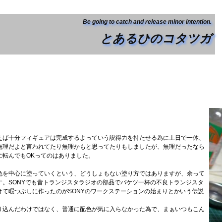
Be going to catch and release minor intention.
とあるひのコタツガ
えば十分フィギュアは完成するよっていう説得力を持たせる為に土日で一体、
無理だよと言われてたり無理かもと思ってたりもしましたが、無理だったなら
に転んでもOKってのはありました。
色を中心に塗っていくという、どうしょもない塗り方ではありますが、余って
。SONYでも昔トランジスタラジオの部品でバケツ一杯の不良トランジスタ
て暇つぶしに作ったのがSONYのワークステーションの始まりとかいう伝説
り込んだわけではなく、普通に配色が気に入らなかった為で、まぁいつもこん