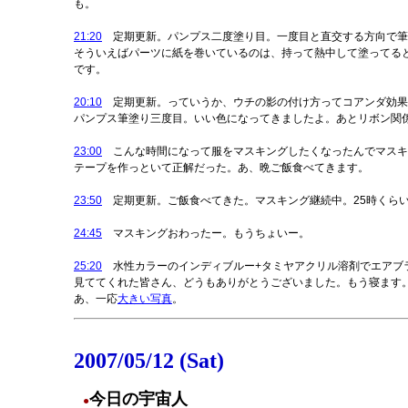
も。
21:20
定期更新。パンプス二度塗り目。一度目と直交する方向で筆
そういえばパーツに紙を巻いているのは、持って熱中して塗ってる
です。
20:10
定期更新。っていうか、ウチの影の付け方ってコアンダ効果
パンプス筆塗り三度目。いい色になってきましたよ。あとリボン関
23:00
こんな時間になって服をマスキングしたくなったんでマスキ
テープを作っといて正解だった。あ、晩ご飯食べてきます。
23:50
定期更新。ご飯食べてきた。マスキング継続中。25時くら
24:45
マスキングおわったー。もうちょいー。
25:20
水性カラーのインディブルー+タミヤアクリル溶剤でエアブ
見ててくれた皆さん、どうもありがとうございました。もう寝ます
あ、一応
大きい写真
。
2007/05/12 (Sat)
今日の宇宙人
●