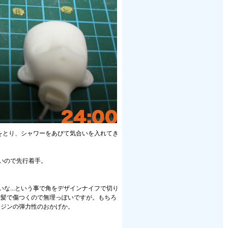
をとり、シャワーをあびて気合いを入れてき
いので先行着手。
...という事で角をデザインナイフで切り
前髪で傷つくので無理っぽいですが。もちろ
レジンの弾力性のおかげか。