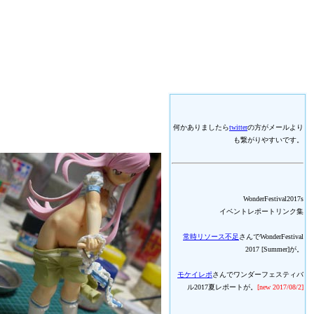
何かありましたら
twitter
の方がメールより
も繋がりやすいです。
WonderFestival2017s
イベントレポートリンク集
常時リソース不足
さんでWonderFestival
2017 [Summer]が。
モケイレポ
さんでワンダーフェスティバ
ル2017夏レポートが。
[new 2017/08/2]