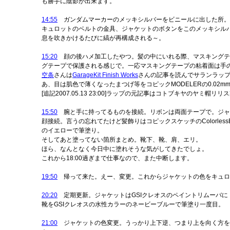
も勝手に陰影が出来ます。
14:55
ガンダムマーカーのメッキシルバーをビニールに出した所。ほ
キュロットのベルトの金具、ジャケットのボタンをこのメッキシル
息を吹きかけるたびに縞が再構成される～。
15:20
顔の後ハメ加工したやつ。髪の中にいれる際、マスキングテー
グテープで保護される感じで。一応マスキングテープの粘着面は手
空条
さんは
GarageKit Finish Works
さんの記事を読んでサランラッ
あ、目は肌色で薄くなったまつげ等をコピックMODELERの0.02mm黒
[追記2007.05.13 23:00]ラップの元記事はコトブキヤのヤミ帽
15:50
腕と手に持ってるものを接続。リボンは両面テープで。ジャ
顔接続。言うの忘れてたけど髪飾りはコピックスケッチのColorlessB
のイエローで筆塗り。
そしてあと塗ってない箇所まとめ。靴下、靴、肩、エリ。
ほら、なんとなく今日中に塗れそうな気がしてきたでしょ。
これから18:00過ぎまで仕事なので、また中断します。
19:50
帰って来た。えー、変更。これからジャケットの色をキュロ
20:20
定期更新。ジャケットはGSIクレオスのペイントリムーバに
靴をGSIクレオスの水性カラーのネービーブルーで筆塗り一度目。
21:00
ジャケットの色変更。うっかり上下逆、つまり上を向く方を