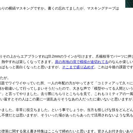
わりの横縞マスキングですか。書くの忘れてましたが、マスキングテープは
まりその上からエアブラシすれば0.2mmのラインが引けます。爪楊枝等でパーツに
、熱中すれば楽しくなってきます。
肩の布地の境で模様が途切れてる
のなんか楽し
ればもっと面白くなったと思いますが、
そこまで盛り込めず
。これは今後の課題で
したが。
的な話題でワイワイやっていた所、一人の年配の方がやってきて「コミティアって久々
何か勘違いして行ってしまいそうだったので、大きな声で「模型やってる人間とい
す」と言ってやりました。去り際にちらりとこちらを見て、これもコミティアの一
思い返すとその人はこの夏に一波乱ありそうなあの人だったに違いないと思います
いました。非常に役立ちました。という事でしょうか。当方も怪しげな技をどんど
し不便だとは思いますが、そういった場があったらあったで活用されないような気
の塗装に関する覚え書き特集はここらで締めたいと思います。皆さんお付き合いあ