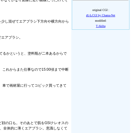
じゃなくかなり直線に近い曲線だったのでそ
original CGI :
めもCGI by Chama-Net
modified:
を少し混ぜてエアブラシ下方向や横方向から
T.Akiba
でエアブラシ。
ってるかというと、塗料瓶が二本あるからで
れからまた仕事なので15:00頃まで中断
、車で画材屋に行ってコピック買ってきて
顔の口も。そのあとで肌をGSIクレオスの
シ後、全体的に薄くエアブラシ。意識しなくて