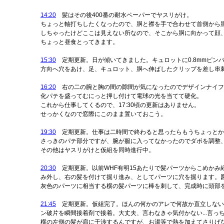
14:20
髪はその後400番の耐水ペーパーでヤスリがけ。
ちょっと軸打ちしたくなったので、胴と襟を手で合わせて首側から胴
しちゃったけどここは見えない所なので、そこから胴に向かって顔
ちょっと昼食とってきます。
15:30
定期更新。日が傾いてきました。キュロットに0.8mmピン
方向へ穴をあけ、足、キュロット、胴へ伸ばしたクリップを差し串
16:20
右の二の腕と胸の間の隙間が気になったのでデザインナイフ
化パテを盛ってむにっと押し付けて電球の光を当てて硬化。
これから仕事してくるので、17:30頃の更新はありません。
せっかくなので窓際にこのまま置いておこう。
19:30
定期更新。仕事は二時間で終わると思ったらもうちょっとかか
さっきのパテ部分ですが、腕が服に入ってなかったのでダボを調整
その他はヤスリがけと仮組を同時進行中。
20:30
定期更新。以前WHF有明15あたりで髪パーツからこめかみ
み外し、右の髪を付けて掘り進み、としてパーツに穴を掘ります。
灰色のパーツに相当する横の髪パーツに棒を刺して、完成時に頭部
21:45
定期更新。仮組完了。ほんの何かのアレで何故か直立しない..
ン破片を瞬間接着剤で接着。大丈夫、言わなきゃ気付かない...言っ
横の左側の髪が肩に干渉するんですが、お湯等で熱を加えてさりげ