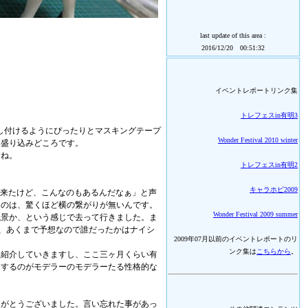
last update of this area :
2016/12/20 00:51:32
イベントレポートリンク集
トレフェスin有明3
押し付けるようにぴったりとマスキングテープ
Wonder Festival 2010 winter
い盛り込みどころです。
すね。
トレフェスin有明2
キャラホビ2009
に来たけど、こんなのもあるんだなぁ」と声
うのは、驚くほど横の繋がりが無いんです。
Wonder Festival 2009 summer
風景か、という感じで去って行きました。ま
が、あくまで予想なので誰だったかはナイシ
2009年07月以前のイベントレポートのリ
ンク集は
こちらから
。
ん紹介していきますし、ここ三ヶ月くらい有
もするのがモデラーのモデラーたる性格的な
りがとうございました。言い忘れた事があっ