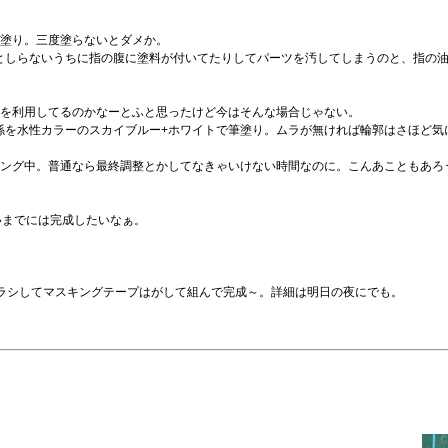
塗り。三度塗らないとダメか。
としらないうちに指の腹に塗料が付いてたりしてパーツを汚してしまうのと、指の
を利用してるのかなーとふと思ったけど今はそんな場合じゃない。
係を水性カラーのスカイブルー+ホワイトで筆塗り。ムラが無ければ輪郭はさほど気
ング中。普通なら最終調整とかしてなきゃいけない時間なのに。こんあこともあろ
いまでには完成したいなぁ。
ラシしてマスキングテープはがして組んで完成～。詳細は明日の夜にでも。
。