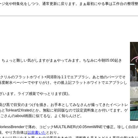
ージ化や特集化をしつつ、通常更新に戻ります。まぁ最初にやる事は工作台の整理
ちょっと難しい気がしますがまぁやってみます。ちなみに今朝05:00起き
リルのフラットホワイト+同溶剤を1:1でエアブラシ。あと他のパーツでそ
再度耐水ペーパーでやすりがけ。その後上記フラットホワイトでエアブラシし
ざいます。ライブ感覚でやっとります(笑)。
ー及び黒で目安のまつげを描き。お手本としてみなさんが撮ってきたイベントレ
oHeart2Xratedとか。無駄に初回版なので設定資料集とか付いてます。ゲ
ごさんのabout画面に似てるな。よく知らんけど。
essBrenderで薄め、コピックMULTILINERの0.05mmWINEで修正。珍しく白目
描。やり方自体は
以前書いた
とおり。