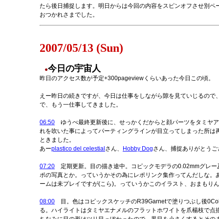
たら後日捕捉します。明日からは今回の内容をスピンオフさせ別ペ
おつかれさまでした。
2007/05/13 (Sun)
今日の宇宙人
●
昨日のアクセス数が予定+300pageviewくらいあった今日この頃。
えー昨日の続きですが、今日は仕事をしながら隙を見ていじるので、
で、もう一仕事してきました。
06:50
ゆうべ最終更新後に、せっかくだからと顔パーツをタミヤアク
れを吹いた事によってパーティングラインが目立ってしまった所は
ときました。
あー
plastico del celestial
さん、
Hobby Dog
さん、捕捉ありがとうご
07:20
定期更新。目の描き途中。コピックモデラの0.02mmグレ
ポの写真とか。っていうかその為にレポリンク集作ってんだしな。あとT
ームは未プレイですが(こら)。っていうかこのイラスト、おまもりん
08:00
目。色はコピックスケッチのR39Garnetで塗りつぶし後0Colorl
る。ハイライトはタミヤエナメルのフラットホワイトを爪楊枝で点