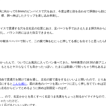
に向かって0.8mmのピンバイスで穴をあけ、今度は襟と顔を合わせて胴側から顔に
、襟、胴へ伸ばしたクリップを差し込み串刺し。
バイスで貫通する穴を左右足の位置にあけ、足パーツを手でおさえたまま胴方向から足
刺し。バランス的にはまだ自立できません。
や耐水ペーパーで削って、二の腕で胸をむにっと押してる感じを出そうと思ったら
ったんで、ついでにお風呂に入ってパン食べてきた。NHK教育の18:30の新アニ
、もともとヤスらなくても良かったっぽい。たまには勘違いで削っちゃう時もある
経由で貫通穴を開けて線を通し、左右の髪で蓋をするといいよと聞いたので、とり
図にすると
こんな感じ
。図の灰色のパーツを黒いパーツに正しく押し当てていれば
を左右からピンでとめるように挟めば顔固定～のはず。
.。ので、右足かかとを高くすべく右足つま先裏をちょっと削るがイマイチなので、
ちゃたったけど。
なく広げるといいっぽいです。