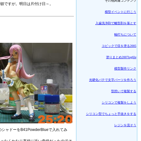
その他関連コンテンツ
整頓ですが。明日は片付け日～。
模型イベントに行こう
入歯洗浄剤で離型剤を落とす
軸打ちについて
コピックで目を塗る2005
塗りまとめ2007logfile
模型製作リンク
光硬化パテで文字パーツを作ろう
型想いで複製する
シリコンで複製をしよう
シリコン型でちょっと手抜きをする
レジンを流そう
のシャドーをB41PowderBlueで入れてみ