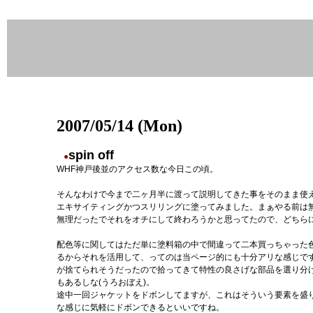
2007/05/14 (Mon)
spin off
●
WHF神戸後並のアクセス数な今日この頃。
そんなわけで今まで二ヶ月半に渡って説明してきた事をそのまま使
エキサイティングかつスリリングに塗ってみました。まぁやる前は
無理だったでそれをオチにして終わろうかと思ってたので、どちら
配色等に関してはただ単に塗料箱の中で間違って二本買っちゃった
るからそれを活用して、ってのは当ページ的にも十分アリな感じです
が捨てられそうだったので拾ってきて特性の良さげな部品を選り分け
もあるしな(うろおぼえ)。
途中一回ジャケットをドボンしてますが、これはそういう要素を盛
な感じに気軽にドボンできるといいですね。