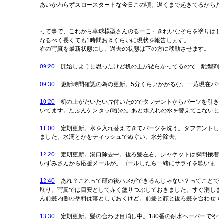
あいかわらずスロースタートな今日この頃。遅くまで起きてるから
って事で、これから卓球模型さんのるーこ・きれいなそらを塗りは
なるべく長くても1時間おきくらいに現状を報告します。
右の写真を最新状態にし、過去の状態は下の方に移動させます。
09:20
開始しようと思ったけど机の上が散らかってるので、離型剤
09:30
更新時間確認の為の更新。5分くらいかかるな。一応現在パ
10:20
机の上がだいたい片付いたのでタフデントからパーツを引き
いてます。たぶんケンタッ(略)の。あと水入れの水を替えてこない
11:00
定期更新。水を入れ替えてきてパーツを洗う。タフデントした
ました。水滴とかをティッシュでぬぐい、水分除去。
12:20
定期更新。湯口除去中。後ろ髪左右、ジャケットは瞬間接着
いずみさんから応援メールが。ゴールしたら一緒にサライを歌いま..
12:40
あれ？これって顔の後ハメができるんじゃない？ってことで、
取り。写真では目安として赤く塗りつぶしておきました。すぐ消し
ん前髪内側の塗料は落としておくけど。前髪と顔と後ろ髪を合わせ
13:30
定期更新。髪の合わせ目消し中。180番の耐水ペーパーでや