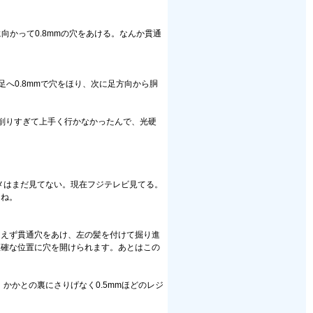
向かって0.8mmの穴をあける。なんか貫通
へ0.8mmで穴をほり、次に足方向から胴
削りすぎて上手く行かなかったんで、光硬
メはまだ見てない。現在フジテレビ見てる。
よね。
あえず貫通穴をあけ、左の髪を付けて掘り進
正確な位置に穴を開けられます。あとはこの
かかとの裏にさりげなく0.5mmほどのレジ