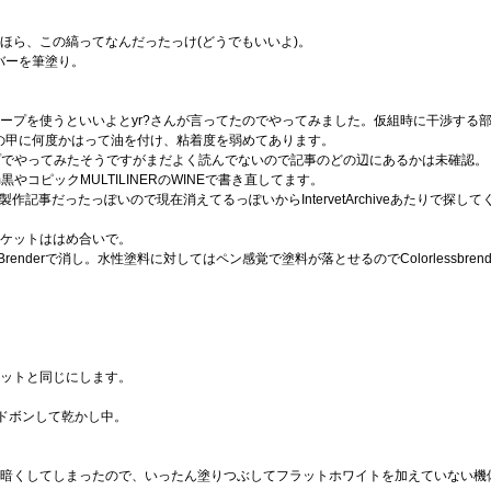
ら、この縞ってなんだったっけ(どうでもいいよ)。
バーを筆塗り。
プを使うといいよとyr?さんが言ってたのでやってみました。仮組時に干渉する
の甲に何度かはって油を付け、粘着度を弱めてあります。
プでやってみたそうですがまだよく読んでないので記事のどの辺にあるかは未確認。
やコピックMULTILINERのWINEで書き直してます。
リリス製作記事だったっぽいので現在消えてるっぽいからIntervetArchiveあたりで探
ケットははめ合いで。
renderで消し。水性塗料に対してはペン感覚で塗料が落とせるのでColorlessbr
ットと同じにします。
ドボンして乾かし中。
暗くしてしまったので、いったん塗りつぶしてフラットホワイトを加えていない機