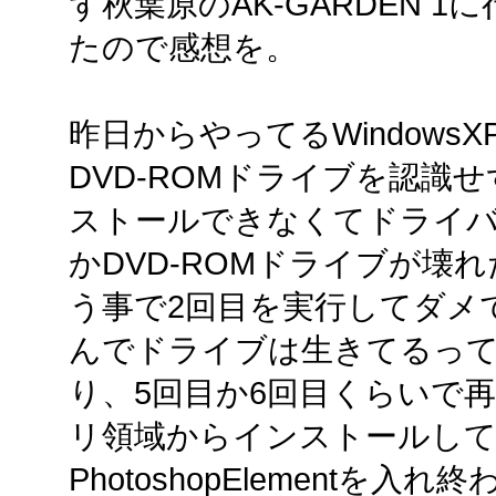
ず秋葉原のAK-GARDEN 1
たので感想を。
昨日からやってるWindow
DVD-ROMドライブを認識せずPh
ストールできなくてドライ
かDVD-ROMドライブが壊
う事で2回目を実行してダメで
んでドライブは生きてるっ
り、5回目か6回目くらいで
リ領域からインストールし
PhotoshopElement