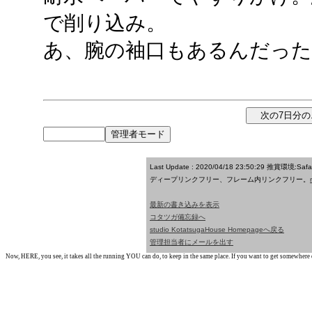
で削り込み。
あ、腕の袖口もあるんだった
Last Update : 2020/04/18 23:50:29
推賞環境:Saf
ディープリンクフリー、フレーム内リンクフリー。
最新の書き込みを表示
コタツガ備忘録へ
studio KotatsugaHouse Homepageへ戻る
管理担当者にメールを出す
Now, HERE, you see, it takes all the running YOU can do, to keep in the same place. If you want to get somewhere els