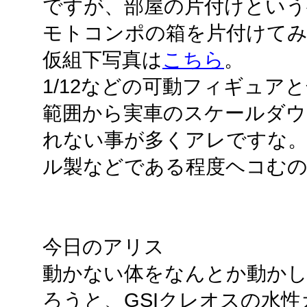
ですが、部屋の片付けという事
モトコンポの箱を片付けて
仮組下写真は
こちら
。
1/12などの可動フィギュア
範囲から実車のスケールダウ
れない事が多くアレですな。
ル製などである程度ヘコむ
今日のアリス
動かない体をなんとか動か
ろうと、GSIクレオスの水