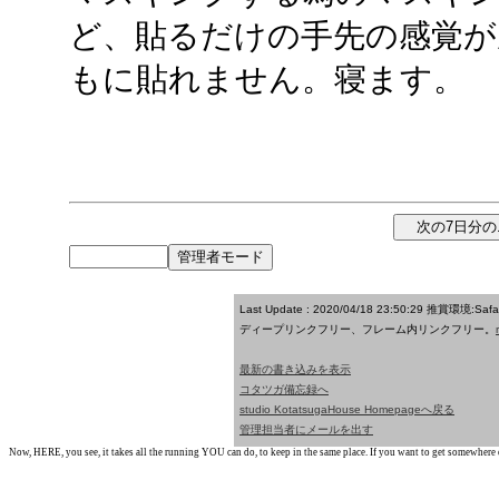
ど、貼るだけの手先の感覚
もに貼れません。寝ます。
Last Update : 2020/04/18 23:50:29
推賞環境:Saf
ディープリンクフリー、フレーム内リンクフリー。
最新の書き込みを表示
コタツガ備忘録へ
studio KotatsugaHouse Homepageへ戻る
管理担当者にメールを出す
Now, HERE, you see, it takes all the running YOU can do, to keep in the same place. If you want to get somewhere els