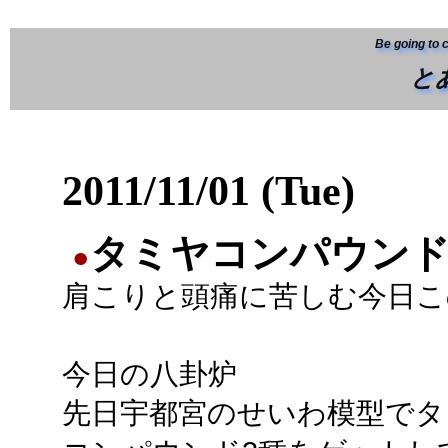
Be going to 
と
2011/11/01 (Tue)
タミヤコンパウンド(
●
肩こりと頭痛に苦しむ今日こ
今日の八卦炉
先日宇都宮のせいわ模型でタ