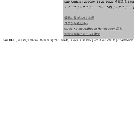
Last Update : 2020/04/18 23:50:29
推賞環境:Saf
ディープリンクフリー、フレーム内リンクフリー。
最新の書き込みを表示
コタツガ備忘録へ
studio KotatsugaHouse Homepageへ戻る
管理担当者にメールを出す
Now, HERE, you see, it takes all the running YOU can do, to keep in the same place. If you want to get somewhere els