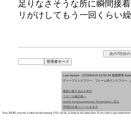
足りなさそうな所に瞬間接着
リがけしてもう一回くらい
Last Update : 2020/04/18 23:50:29
推賞環境:Saf
ディープリンクフリー、フレーム内リンクフリー。
最新の書き込みを表示
コタツガ備忘録へ
studio KotatsugaHouse Homepageへ戻る
管理担当者にメールを出す
Now, HERE, you see, it takes all the running YOU can do, to keep in the same place. If you want to get somewhere els