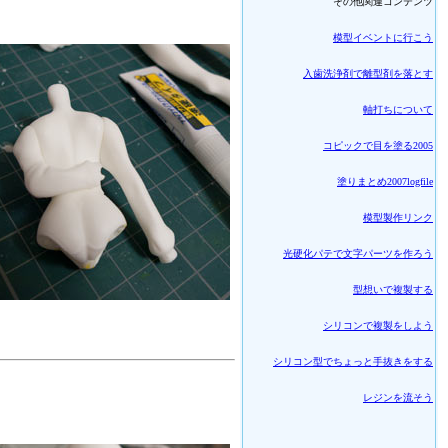
その他関連コンテンツ
模型イベントに行こう
入歯洗浄剤で離型剤を落とす
軸打ちについて
コピックで目を塗る2005
塗りまとめ2007logfile
模型製作リンク
光硬化パテで文字パーツを作ろう
型想いで複製する
シリコンで複製をしよう
シリコン型でちょっと手抜きをする
レジンを流そう