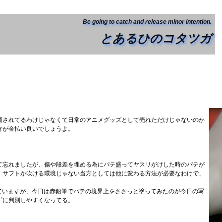
Be going to catch and release minor intention.
とあるひのコタツガ
価されてるわけじゃなくて日常のアニメグッズとして売れただけじゃないのか
方が金払い良いでしょうよ。
て忘れましたが、傷や段差を埋める為にパテ盛ってヤスリがけした時のパテが
、サフトか吹ける環境じゃない当方としては他に変わる方法が必要なわけで、
ていますが、今日は赤鉛筆でパテの境界上をささっと塗ってみたのが今日の写
ずに判別しやすくなってる。