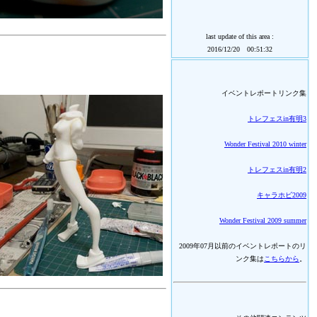
last update of this area :
2016/12/20 00:51:32
イベントレポートリンク集
トレフェスin有明3
Wonder Festival 2010 winter
トレフェスin有明2
キャラホビ2009
Wonder Festival 2009 summer
2009年07月以前のイベントレポートのリ
ンク集は
こちらから
。