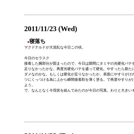
2011/11/23 (Wed)
寝落ち
●
マクドナルドが大混乱な今日この頃。
今日のセラスク
接着した腕部分が固まったので、今日は隙間にタミヤの光硬化パテを
足りなかったかな。再度光硬化パテを盛って硬化。やすったら新た
ダメなのかな。もしくは硬化が足りなかったか、表面にやすりがけ
ツにくっつける為に上から瞬間接着剤を薄く塗る。で再度やすりが
よう。
で、なんとなく今現状を組んでみたのが今日の写真。わりと大きい