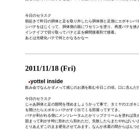
今日のセラスク
朝起きて昨日の胴体と足を取り外したら胴体側と足側にエポキシパ
シパテをほじくって、胴体側の面にワセリンを塗り、再度パテを挟
インナイフで切り取ってパテと足を瞬間接着剤で接着。
あとは光硬化パテで何とかなるかなー
2011/11/18 (Fri)
yottel inside
●
飲み会でなんかダメって感じのお酒を飲む今日この頃。口に含んだ
今日のセラスク
じゃあ胴体と足の隙間を埋めましょうかって事で、タミヤのエポキ
を開けたらエポキシパテがすぐ出てくる部屋ってすてき。
パテが剥がれる側にメンソレータムとかリップクリームを塗れば良
固まって剥がす時に割れたら割れただ。失敗したらまたやればいい
とりあえずこのまま硬化させてみます。なんか水着の間からぱんつ