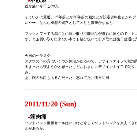
本散策
●
首が痛い今日この頃。
そういえば最近、15年前とか20年前の画集とか設定資料集とかを
いやー、なんか模型の資料としてわりと貴重かなぁと。
ブックオフって店舗ごとに買い取り可能商品が微妙に違うので、ト
す。まぁ買い取り出来ない本でも処分扱いで引き取れば後日普通に
今日のセラスク
スク水の下の方にいくつか気泡があるので、デザインナイフで気泡
固まったら寝ようかと思ったけどおおまかにデザインナイフで削り、
み。
あ、腕の袖口もあるんだった。忘れてた。明日明日。
2011/11/20 (Sun)
筋肉痛
●
ソフトバンク優勝セールはいいけど今までソフトバンクを支えてき
ルがあるか。