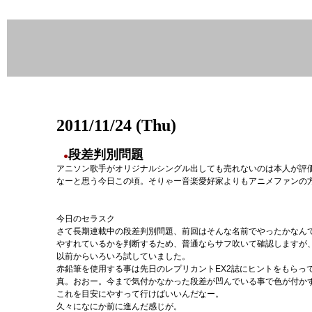
2011/11/24 (Thu)
段差判別問題
●
アニソン歌手がオリジナルシングル出しても売れないのは本人が評
なーと思う今日この頃。そりゃー音楽愛好家よりもアニメファンの
今日のセラスク
さて長期連載中の段差判別問題、前回はそんな名前でやったかなん
やすれているかを判断するため、普通ならサフ吹いて確認しますが
以前からいろいろ試していました。
赤鉛筆を使用する事は先日のレプリカントEX2誌にヒントをもらっ
真。おおー。今まで気付かなかった段差が凹んでいる事で色が付か
これを目安にやすって行けばいいんだなー。
久々になにか前に進んだ感じが。