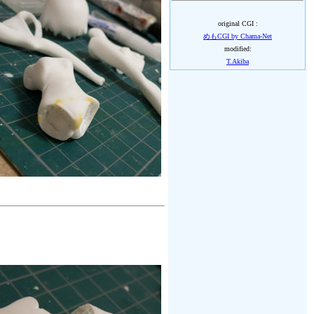
original CGI :
めもCGI by Chama-Net
modified:
T.Akiba