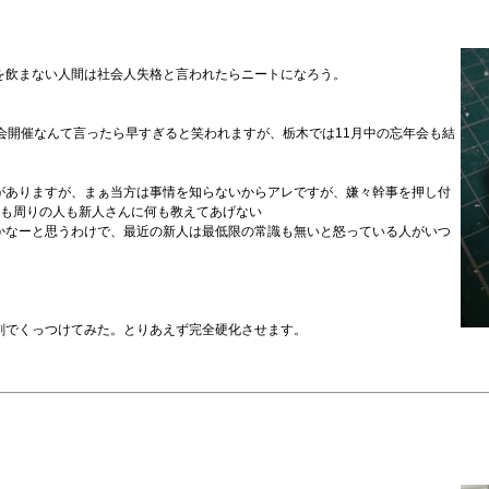
を飲まない人間は社会人失格と言われたらニートになろう。
会開催なんて言ったら早すぎると笑われますが、栃木では11月中の忘年会も結
がありますが、まぁ当方は事情を知らないからアレですが、嫌々幹事を押し付
人も周りの人も新人さんに何も教えてあげない
かなーと思うわけで、最近の新人は最低限の常識も無いと怒っている人がいつ
剤でくっつけてみた。とりあえず完全硬化させます。