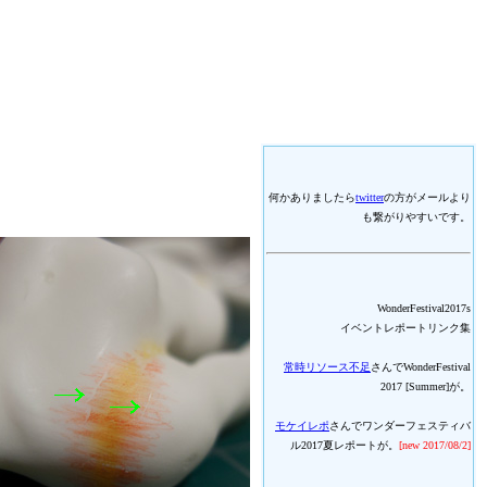
何かありましたら
twitter
の方がメールより
も繋がりやすいです。
WonderFestival2017s
イベントレポートリンク集
常時リソース不足
さんでWonderFestival
2017 [Summer]が。
モケイレポ
さんでワンダーフェスティバ
ル2017夏レポートが。
[new 2017/08/2]