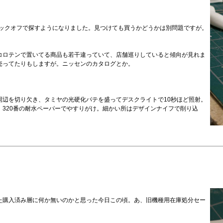
ブックオフで探すようになりました。見つけても買うかどうかは別問題ですが。
コロテンで置いてる商品も若干違っていて、店舗巡りしていると傾向が見れま
売ってたりもしますが。ニッセンのカタログとか。
周辺を切り欠き、タミヤの光硬化パテを盛ってデスクライトで10秒ほど照射。
320番の耐水ペーパーでやすりがけ。細かい所はデザインナイフで削り込
た購入済み層に何か無いのかと思った今日この頃。あ、旧機種用在庫処分セー