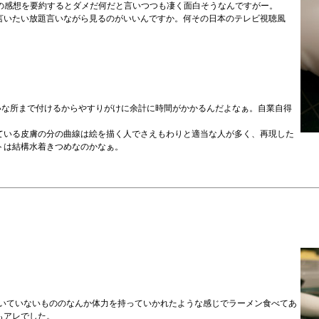
の感想を要約するとダメだ何だと言いつつも凄く面白そうなんですがー。
言いたい放題言いながら見るのがいいんですか。何その日本のテレビ視聴風
いな所まで付けるからやすりがけに余計に時間がかかるんだよなぁ。自業自得
ている皮膚の分の曲線は絵を描く人でさえもわりと適当な人が多く、再現した
トは結構水着きつめなのかなぁ。
ひいていないもののなんか体力を持っていかれたような感じでラーメン食べてあ
もアレでした。