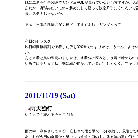
既に二週も仕事関連でガンダムAGEが見れていない当方ですが、人
あれか、野球みたいに体を斜めにして座って飲物片手にくつろいで
景。ステキじゃないか。
まぁ、日本の風物に深く根ざしてますよね、ガンダムって。
今日のセラスク
昨日瞬間接着剤で接着した所を320番でやすりがけ。うーん、よけ
か。
あと水着と足の隙間のすり合せ。水着分の厚みと、水着で締められ
い所ではありますね。裸に線が描かれているだけじゃなく。当キッ
2011/11/19 (Sat)
雨天強行
●
いくらでも寝れる今日この頃。
雨の中、傘をさして30分、自転車で雨合羽で30分移動し、風邪は
あこれが今日の食事かと思いつつ食後の口の中に残る味の素が何と