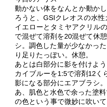
動かない体をなんとか動か
ろうと、GSIクレオスの水
イエローとタミヤアクリルのフ
で混ぜて溶剤を20混ぜて休
シ。調色した量が少なかっ
り足りたっぽい。休憩。
あとは白部分に影を付けよう
カイブルーを1:5で溶剤12
影になる部分にエアブラシ。
あ、肌色と水色で余った塗料
の色という事で微妙に吹いて