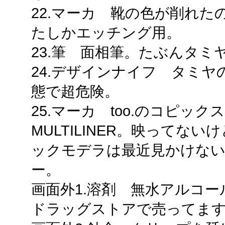
22.マーカ 靴の色が削れ
たしかエッチング用。
23.筆 面相筆。たぶんタミ
24.デザインナイフ タミ
態で超危険。
25.マーカ too.のコピッ
MULTILINER。映ってな
ックモデラは最近見かけな
ー。
画面外1.溶剤 無水アルコ
ドラッグストアで売ってま