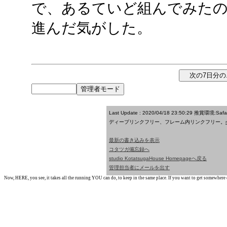
で、あるていど組んでみたの
進んだ気がした。
Last Update : 2020/04/18 23:50:29
推賞環境:Saf
ディープリンクフリー、フレーム内リンクフリー。
最新の書き込みを表示
コタツガ備忘録へ
studio KotatsugaHouse Homepageへ戻る
管理担当者にメールを出す
Now, HERE, you see, it takes all the running YOU can do, to keep in the same place. If you want to get somewhere els