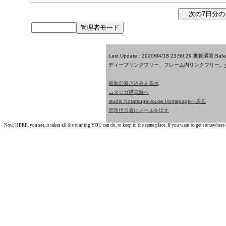
Last Update : 2020/04/18 23:50:29
推賞環境:Saf
ディープリンクフリー、フレーム内リンクフリー。
最新の書き込みを表示
コタツガ備忘録へ
studio KotatsugaHouse Homepageへ戻る
管理担当者にメールを出す
Now, HERE, you see, it takes all the running YOU can do, to keep in the same place. If you want to get somewhere els