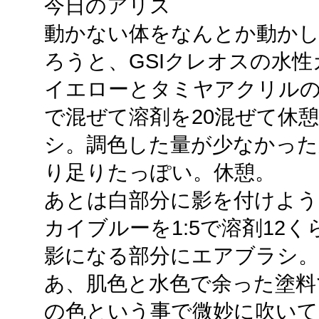
今日のアリス
動かない体をなんとか動か
ろうと、GSIクレオスの水
イエローとタミヤアクリルのフ
で混ぜて溶剤を20混ぜて休
シ。調色した量が少なかっ
り足りたっぽい。休憩。
あとは白部分に影を付けよう
カイブルーを1:5で溶剤12
影になる部分にエアブラシ。
あ、肌色と水色で余った塗料
の色という事で微妙に吹いて