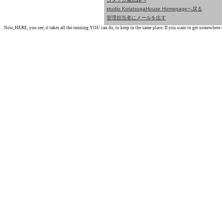
studio KotatsugaHouse Homepageへ戻る
管理担当者にメールを出す
Now, HERE, you see, it takes all the running YOU can do, to keep in the same place. If you want to get somewhere els