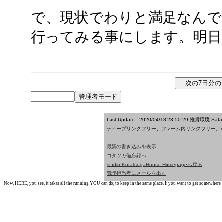
で、現状でわりと満足なん
行ってみる事にします。明日
Last Update : 2020/04/18 23:50:29
推賞環境:Saf
ディープリンクフリー、フレーム内リンクフリー。
最新の書き込みを表示
コタツガ備忘録へ
studio KotatsugaHouse Homepageへ戻る
管理担当者にメールを出す
Now, HERE, you see, it takes all the running YOU can do, to keep in the same place. If you want to get somewhere els