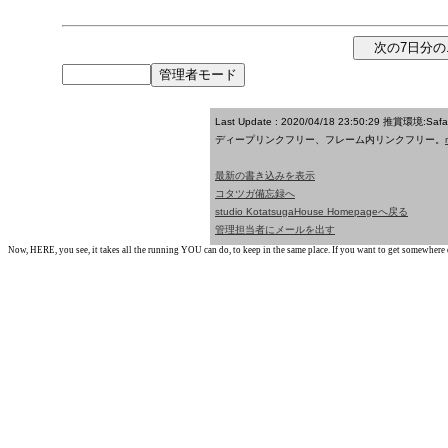
Last Update : 2020/04/18 23:50:29
推賞環境:Saf
ディープリンクフリー、フレーム内リンクフリー。
最新の書き込みを表示
コタツガ備忘録へ
studio KotatsugaHouse Homepageへ戻る
管理担当者にメールを出す
Now, HERE, you see, it takes all the running YOU can do, to keep in the same place. If you want to get somewhere els