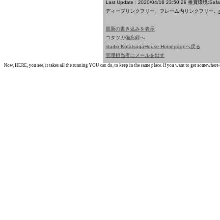
Last Update : 2020/04/18 23:50:29
推賞環境:Saf
ディープリンクフリー、フレーム内リンクフリー。
最新の書き込みを表示
コタツガ備忘録へ
studio KotatsugaHouse Homepageへ戻る
管理担当者にメールを出す
Now, HERE, you see, it takes all the running YOU can do, to keep in the same place. If you want to get somewhere els