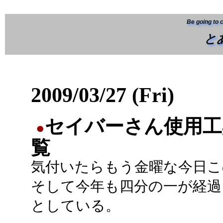
Be going to 
と
2009/03/27 (Fri)
セイバーさん使用工
●
覧
気付いたらもう金曜な今日こ
そして今年も四分の一が経過
としている。