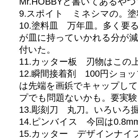
Mr.HOBBYと書いてある
9.スポイト ミネシマの。
10.塗料皿 万年皿。多く
が皿に持っていかれる分が減
付いた。
11.カッター板 刃物はこの
12.瞬間接着剤 100円シ
は先端を画鋲でキャップし
プでも問題ないかも。要実験
13.彫刻刀 丸刀。いろいろ
14.ピンバイス 今回は0.8m
15.カッター デザインナ