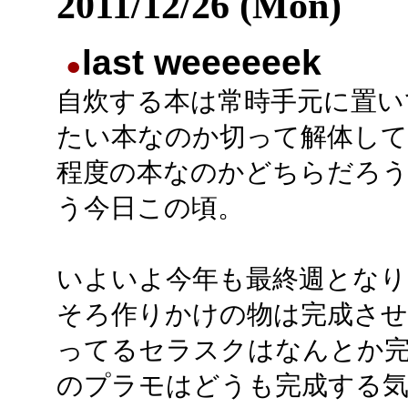
2011/12/26 (Mon)
last weeeeeek
●
自炊する本は常時手元に置い
たい本なのか切って解体し
程度の本なのかどちらだろ
う今日この頃。
いよいよ今年も最終週となり
そろ作りかけの物は完成させ
ってるセラスクはなんとか
のプラモはどうも完成する気が