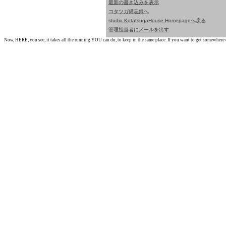
最新の書き込みを表示
コタツガ備忘録へ
studio KotatsugaHouse Homepageへ戻る
管理担当者にメールを出す
Now, HERE, you see, it takes all the running YOU can do, to keep in the same place. If you want to get somewhere els