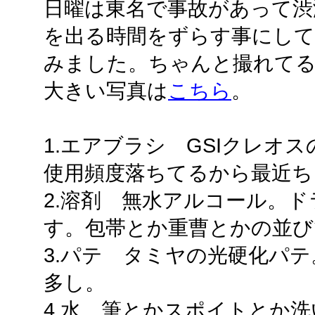
日曜は東名で事故があって渋
を出る時間をずらす事にして
みました。ちゃんと撮れて
大きい写真は
こちら
。
1.エアブラシ GSIクレオ
使用頻度落ちてるから最近ち
2.溶剤 無水アルコール。
す。包帯とか重曹とかの並び
3.パテ タミヤの光硬化パ
多し。
4.水 筆とかスポイトとか