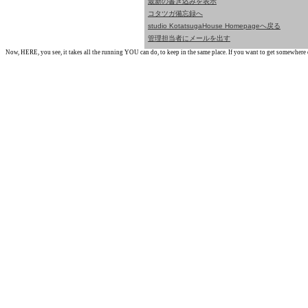
最新の書き込みを表示
コタツガ備忘録へ
studio KotatsugaHouse Homepageへ戻る
管理担当者にメールを出す
Now, HERE, you see, it takes all the running YOU can do, to keep in the same place. If you want to get somewhere els