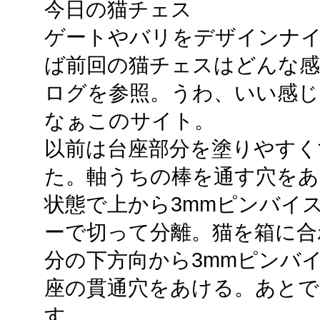
今日の猫チェス
ゲートやバリをデザインナ
ば前回の猫チェスはどんな感
ログを参照。うわ、いい感じ
なぁこのサイト。
以前は台座部分を塗りやすく
た。軸うちの棒を通す穴をあ
状態で上から3mmピンバイ
ーで切って分離。猫を箱に合
分の下方向から3mmピンバ
座の貫通穴をあける。あとで
す。