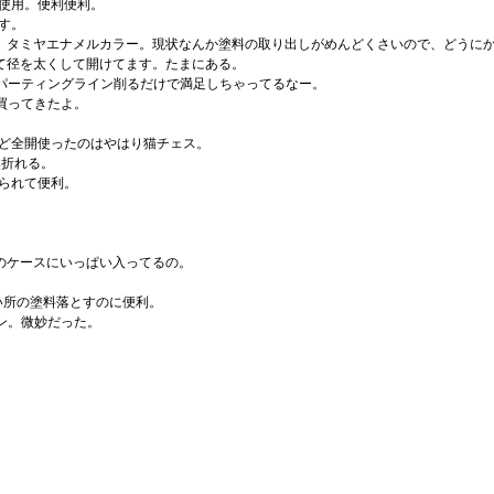
て使用。便利便利。
す。
ラー、タミヤエナメルカラー。現状なんか塗料の取り出しがめんどくさいので、どうに
いて径を太くして開けてます。たまにある。
でパーティングライン削るだけで満足しちゃってるなー。
ん買ってきたよ。
けど全開使ったのはやはり猫チェス。
然折れる。
ぜられて便利。
緑のケースにいっぱい入ってるの。
r。細かい所の塗料落とすのに便利。
ペン。微妙だった。