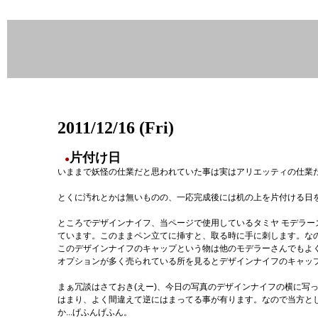
2011/12/16 (Fri)
片付け日
●
いままで妖怪の仕業だと思われていた事は実はアリエッティの仕業
とくに汚れとかは無いものの、一応完成後には机の上を片付ける日
ところでデザインナイフ、当ページで使用しているタミヤ モデラ
ています。このままペン立てに挿すと、取る時に手に刺します。な
このデザインナイフのキャップという物は他のモデラーさんでもよ
オプションが多く売られている所を見るとデザインナイフのキャッ
まぁ冗談はさておき(えー)、今日の写真のデザインナイフの横に写
はまり、よく間違えて逆にはまってる事が有ります。なので当方と
か...げふんげふん。