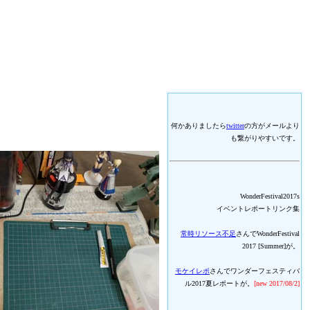
何かありましたら
twitter
の方がメールより
も繋がりやすいです。
WonderFestival2017s
イベントレポートリンク集
常時リソース不足
さんでWonderFestival
2017 [Summer]が。
モケイレポ
さんでワンダーフェスティバ
ル2017夏レポートが。
[new 2017/08/2]