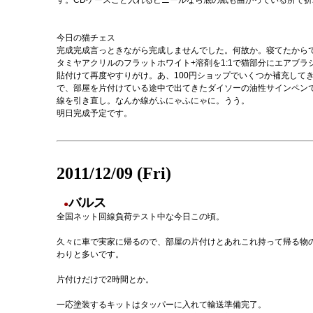
す。CDケースごと入れるビニールなら底の紙も曲がっている所で
今日の猫チェス
完成完成言っときながら完成しませんでした。何故か。寝てたから
タミヤアクリルのフラットホワイト+溶剤を1:1で猫部分にエアブ
貼付けて再度やすりがけ。あ、100円ショップでいくつか補充して
で、部屋を片付けている途中で出てきたダイソーの油性サインペン
線を引き直し。なんか線がふにゃふにゃに。うう。
明日完成予定です。
2011/12/09 (Fri)
バルス
●
全国ネット回線負荷テスト中な今日この頃。
久々に車で実家に帰るので、部屋の片付けとあれこれ持って帰る物
わりと多いです。
片付けだけで2時間とか。
一応塗装するキットはタッパーに入れて輸送準備完了。