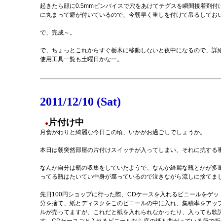
起きたら顔に0.5mmピンバイスで穴をあけてテグスを瞬間接着剤
に丸まって癖が付いているので、今朝早く重しを付けて吊るしてお
で、完成～。
で、ちょっとこれからすぐ栃木に移動しないと夜中になるので、詳
使用工具一覧も土曜日かなー。
2011/12/10 (Sat)
片付け中
●
月食がわりと綺麗な今日この頃、いかがお過ごしでしょうか。
本日は朝突然部屋の片付けスイッチが入ってしまい、それに抗する
なんか自分は瓶の収集をしていたようで、なんか綺麗な瓶とかが多
ってる瓶はたいてい中身が腐っているので泣きながら流しに捨てま
先日100円ショップに行った際、CDケースを入れるビニールをゲ
分を捨て、紙とディスクをこのビニールの中に入れ、集積率をアップし
ルが売ってますが、これだと紙を入れられなかったり、入っても歌