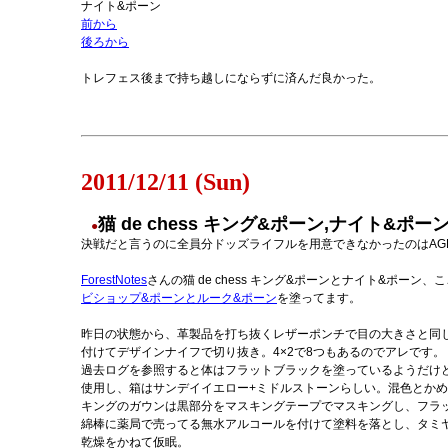
ナイト&ポーン
前から
後ろから
トレフェス後まで持ち越しにならずに済んだ良かった。
2011/12/11 (Sun)
猫 de chess キング&ポーン,ナイト&ポー
●
決戦だと言うのに全員分ドッズライフルを用意できなかったのはAG
ForestNotes
さんの猫 de chess キング&ポーンとナイト&ポーン
ビショップ&ポーンとルーク&ポーン
を塗ってます。
昨日の状態から、革製品を打ち抜くレザーポンチで目の大きさと同
付けてデザインナイフで切り抜き。4×2で8つもあるのでアレです。
過去ログを参照すると体はフラットブラックを塗っているようだけ
使用し、箱はサンデイイエロー+ミドルストーンらしい。混色とか
キングのガウンは黒部分をマスキングテープでマスキングし、フラ
綿棒に薬局で売ってる無水アルコールを付けて塗料を落とし、タミ
乾燥をかねて仮眠。