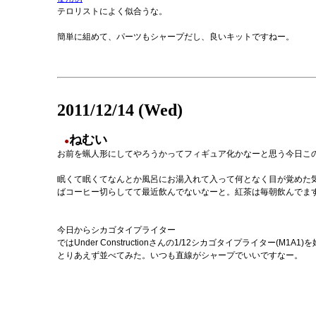
テロリストによく似合うな。
簡単に組めて、パーツもシャープだし、良いキットですねー。
2011/12/14 (Wed)
ねむい
●
お前を蝋人形にしてやろうかってフィギュア化かなーと思う今日こ
眠くて眠くてなんとか風呂にお湯入れて入って何となく目が覚めた
ばコーヒー切らしてて最近飲んでないなーと。紅茶は毎朝飲んでま
今日からシカゴタイプライター
ではUnder Constructionさんの1/12シカゴタイプライター(M1A1
とりあえず並べてみた。いつも直線がシャープでいいですなー。