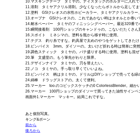
10.マスキングテープ タミヤの。ナイスタックのホルダーに入れ
11.溶剤 タミヤアクリル溶剤。少なくなったらボトルから足してま
12.塗料 GSIクレオスの水性ホビーカラー、タミヤアクリルカ
13.オープナ GSIクレオスの。これであかない時はタオルとか巻
14.耐水ペーパー タミヤのフィニッシングペーパー。最近320番
15.瞬間接着剤 100円ショップのキャンドゥの。こないだたくさ
16.スポイト ミネシマの。塗料を瓶から移す時に使用。
17.テグス 釣り糸ですな。釣具屋で太めのやつをゲットしてきた
18.ピンバイス 3mm。ダイソーの。太いけど折れる時は簡単に突
19.調色スティック タミヤの。パテ盛りする時に使用。塗料も混
20.筆 文盛堂の。もう筆先がわりと限界。
21.デザインナイフ タミヤの。刃を替えたい。
22.ノコ タミヤの。手っ取り早くていいよね。
23.ピンバイス 柄はタミヤの。ドリルはDIYショップで売ってる
24.綿棒 ドラッグストアの。太くて便利。
25.マーカー too.のコピックスケッチの0 ColorlessBlende
26.マーカー 100円ショップのダイソーで買ってきた油性サイン
画面外1.マーカー マッキー。結局これですな。
あと個別写真。
キング&ポーン
前から
後ろから