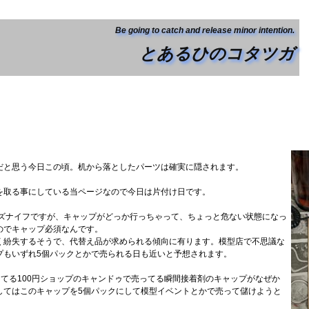
Be going to catch and release minor intention.
とあるひのコタツガ
だと思う今日この頃。机から落としたパーツは確実に隠されます。
を取る事にしている当ページなので今日は片付け日です。
ーズナイフですが、キャップがどっか行っちゃって、ちょっと危ない状態になっ
のでキャップ必須なんです。
く紛失するそうで、代替え品が求められる傾向に有ります。模型店で不思議な
プもいずれ5個パックとかで売られる日も近いと予想されます。
ってる100円ショップのキャンドゥで売ってる瞬間接着剤のキャップがなぜか
してはこのキャップを5個パックにして模型イベントとかで売って儲けようと