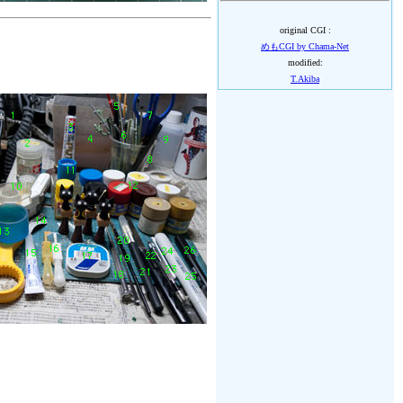
original CGI :
めもCGI by Chama-Net
modified:
T.Akiba