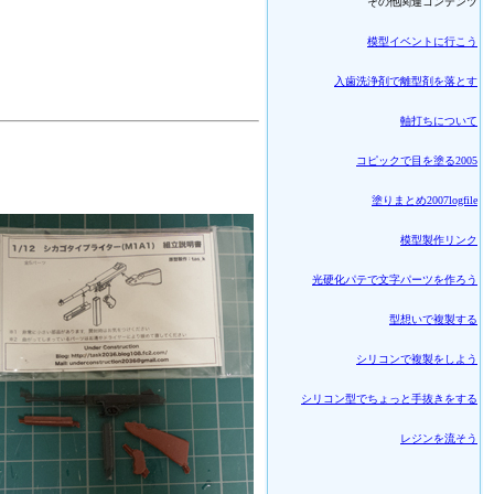
その他関連コンテンツ
模型イベントに行こう
入歯洗浄剤で離型剤を落とす
軸打ちについて
コピックで目を塗る2005
塗りまとめ2007logfile
模型製作リンク
光硬化パテで文字パーツを作ろう
型想いで複製する
シリコンで複製をしよう
シリコン型でちょっと手抜きをする
レジンを流そう