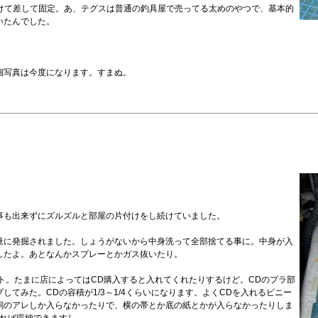
付けて差して固定。あ、テグスは普通の釣具屋で売ってる太めのやつで、基本的
いたんでした。
細写真は今度になります。すまぬ。
事も出来ずにズルズルと部屋の片付けをし続けていました。
量に発掘されました。しょうがないから中身洗って全部捨てる事に。中身が入
したよ。あとなんかスプレーとかガス抜いたり。
ット。たまに店によってはCD購入すると入れてくれたりするけど。CDのプラ部
てみた。CDの容積が1/3～1/4くらいになります。よくCDを入れるビニー
詞のアレしか入らなかったりで、横の帯とか底の紙とかが入らなかったりしま