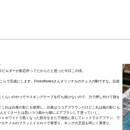
ン
Eビルダーが影忍作ってたからだと思った今日この頃。
、ここらで完成にします。ForestNotesさんオリジナルのチェスの駒ですな。以前
じくらいのやつでマスキングテープを打ち抜けないので、力で押し付けて跡を
どこれは台座の影にも使用し、台座はココアブラウンだけどこれは箱の影にも
めんどくさーとは思いつつ箱から順にエアブラシして塗っていく。
ットホワイトで黒くなった部分をまた下地色に戻してレッドでエアブラシ。で
ヤエナメルのフラットイエローで筆塗り。キングの王冠も同じく筆塗り。