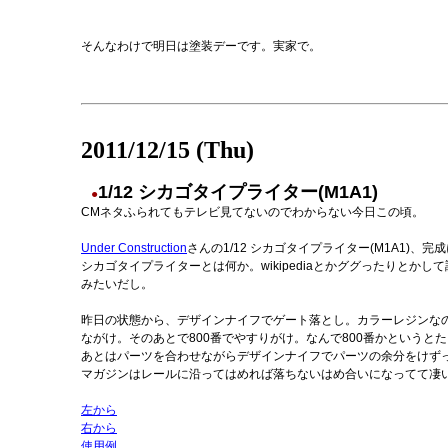
そんなわけで明日は塗装デーです。実家で。
2011/12/15 (Thu)
1/12 シカゴタイプライター(M1A1)
●
CMネタふられてもテレビ見てないのでわからない今日この頃。
Under Construction
さんの1/12 シカゴタイプライター(M1A1)、完
シカゴタイプライターとは何か。wikipediaとかググったりと
みたいだし。
昨日の状態から、デザインナイフでゲート落とし。カラーレジンな
ながけ。そのあとで800番でやすりがけ。なんで800番かという
あとはパーツを合わせながらデザインナイフでパーツの余分をけず
マガジンはレールに沿ってはめれば落ちないはめ合いになってて凄
左から
右から
使用例