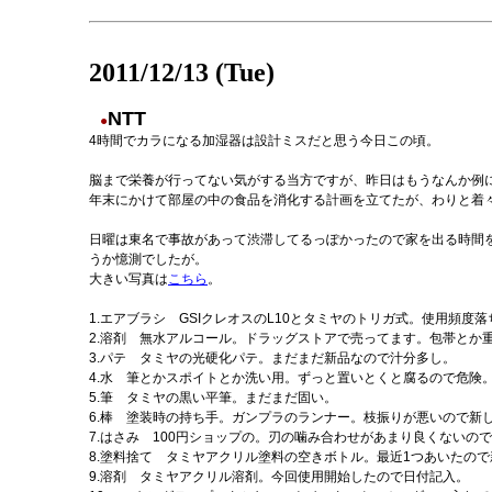
2011/12/13 (Tue)
NTT
●
4時間でカラになる加湿器は設計ミスだと思う今日この頃。
脳まで栄養が行ってない気がする当方ですが、昨日はもうなんか例
年末にかけて部屋の中の食品を消化する計画を立てたが、わりと着
日曜は東名で事故があって渋滞してるっぽかったので家を出る時間
うか憶測でしたが。
大きい写真は
こちら
。
1.エアブラシ GSIクレオスのL10とタミヤのトリガ式。使用頻度
2.溶剤 無水アルコール。ドラッグストアで売ってます。包帯とか
3.パテ タミヤの光硬化パテ。まだまだ新品なので汁分多し。
4.水 筆とかスポイトとか洗い用。ずっと置いとくと腐るので危険
5.筆 タミヤの黒い平筆。まだまだ固い。
6.棒 塗装時の持ち手。ガンプラのランナー。枝振りが悪いので新
7.はさみ 100円ショップの。刃の噛み合わせがあまり良くないの
8.塗料捨て タミヤアクリル塗料の空きボトル。最近1つあいたの
9.溶剤 タミヤアクリル溶剤。今回使用開始したので日付記入。