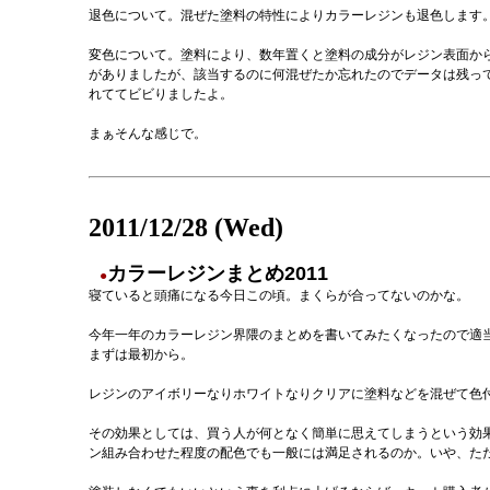
退色について。混ぜた塗料の特性によりカラーレジンも退色します
変色について。塗料により、数年置くと塗料の成分がレジン表面か
がありましたが、該当するのに何混ぜたか忘れたのでデータは残っ
れててビビりましたよ。
まぁそんな感じで。
2011/12/28 (Wed)
カラーレジンまとめ2011
●
寝ていると頭痛になる今日この頃。まくらが合ってないのかな。
今年一年のカラーレジン界隈のまとめを書いてみたくなったので適
まずは最初から。
レジンのアイボリーなりホワイトなりクリアに塗料などを混ぜて色
その効果としては、買う人が何となく簡単に思えてしまうという効
ン組み合わせた程度の配色でも一般には満足されるのか。いや、た