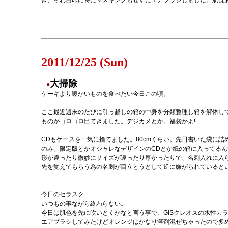
き、それ目印に特にマスキングもせずにエアブラシしました。肌は
2011/12/25 (Sun)
大掃除
●
ケーキより暖かいものを食べたい今日この頃。
ここ最近週末のたびに引っ越しの箱の中身を分類整理し箱を解体し
ものがゴロゴロ出てきました。デジカメとか。福袋かよ!
CDもケースを一気に捨てました。80cmくらい。先日書いた袋に
のみ。限定版とかオシャレなデザインのCDとか紙の箱に入ってる
形が違ったり微妙にサイズが違ったり厚かったりで、名刺入れに入
先を覚えてもらう為の名刺が目立とうとして逆に嫌がられていると
今日のセラスク
いつもの事ながら終わらない。
今日は肌色を先に吹いとくかなと言う事で、GISクレオスの水性カラ
エアブラシしてみたけどオレンジはかなり溶剤混ぜちゃったので多