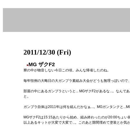
2011/12/30 (Fri)
MG ザクF2
●
寮の中が物音しない今日この頃。みんな帰省したのね。
毎年恒例の大晦日の大ガンプラ素組み大会がどうも無理っぽいので
部屋の中にあるガンプラというと... MGザクF2があるな...。
と。
ガンプラ自体は2011年は何を組んだかなぁ...。MGガンタンクと.
MGザクF2は15:15あたりから始め、組み終わったのが20:00ち
以上あるキットが大変で大変で...。このあと隙間埋めて塗装とか気