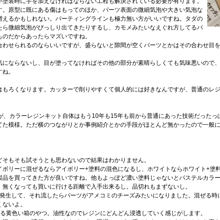
が塗装時に手を加えなければならない工程も解決されている必要が有ります。
す。原型に既にある傷はもってのほか、パーツ表面の微細気泡や大きい気泡な
増えるかもしれない。パーティングラインも極力無い方がいいですね。タダの
たら微細気泡がびっしり出てきたりするし、カモメみたいなえぐれ方してるパ
ものだからあったらマズいですね。
合わせられるのならいいですが、盛らないと隙間が空くパーツとかはその合わせ目
気にならないし、目が塗ってなければその他の部分が素晴らしくても気味悪いので
すね。
はもろくなります。カッターで削りやすくて個人的には好きなんですが、普通のレ
が、カラーレジンキット自体はもう10年も15年も前から普通にあった技術だった
てた模様。ただ横のつながりとか事例紹介とかの手段がほとんど無かったので一般
どそもそも試そうとも思わないので結果はわかりません。
イボリーに混ぜるならアイボリー+塗料の混色になるし、ホワイトならホワイト+塗
製品を買ってきた方が良いですね。他もよっぽど濃い塗料じゃないとパステルカラ
。無くなっても買いに行ける距離で入手出来るし。品切れもまずないし。
が発生して、それ流したらパーツがアメコミのチーズみたいになりました。混ぜる時
くないよ。
ある黄色い箱のやつ。油性なのでレジンにどんどん浸透していく感じがします。