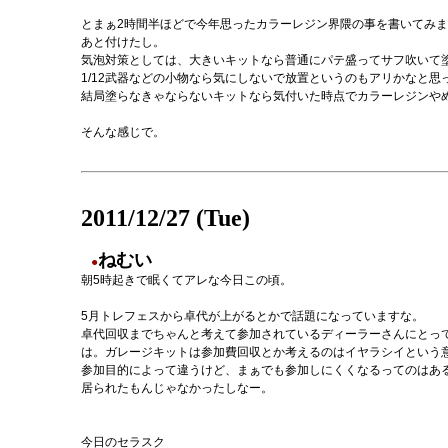
とまぁ2時間半ほどで今年思ったカラーレジン界隈の事を書いてみ
あと付けたし。
気泡対策としては、大きいキットなら普通にパテ盛ってサフ吹いて
1/12武器などの小物なら気にしないで放置というのもアリかなと思
結局塗らなきゃならないキットなら気付いた時点でカラーレジンや
そんな感じで。
2011/12/27 (Tue)
ねむい
●
朝5時起きで眠くてアレな今日この頃。
5月トレフェスから卓代が上がるとかで話題になっていますな。
卓代回収までちゃんと考えて参加されているディーラーさんにとっ
は。ガレージキットは参加費回収とか考えるのはイヤラシイという
参加目的によって違うけど、まぁでも参加しにくくなるってのはあ
居られたもんじゃなかったしなー。
今日のセラスク