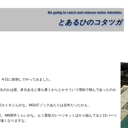
Be going to catch and release minor intention.
とあるひのコタツガ
、今日に前倒しでやってみました。
なんであるのかは謎。多分あると落ち着くからとかそういう理由で積んであったのか
..MGカトキジムかな。MGUCゾックあたりは去年だったかも。
ょい前。4時間半くらいかな。もう普段ガレージキットばかり組んでると15パーツ
が遠くなりますな。