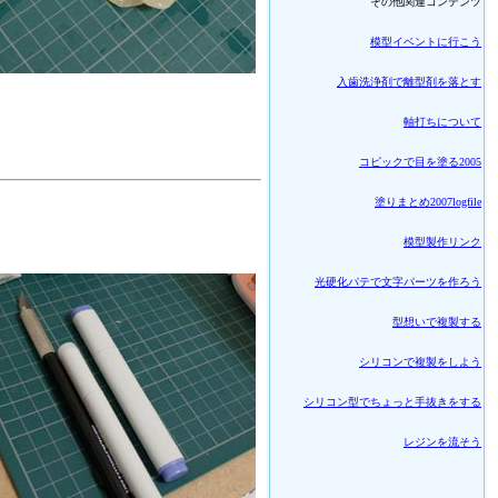
その他関連コンテンツ
模型イベントに行こう
入歯洗浄剤で離型剤を落とす
軸打ちについて
コピックで目を塗る2005
塗りまとめ2007logfile
模型製作リンク
光硬化パテで文字パーツを作ろう
型想いで複製する
シリコンで複製をしよう
シリコン型でちょっと手抜きをする
レジンを流そう