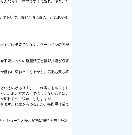
ある人ならトラウマですよねあれ。キヤノン
いておいて、混ぜた時に混入した気泡が抜
を出すには塗装ではなくカラーレジンの方が
合せ不要レベルの原型精度と複製技術が必要
色が微妙に変わってくるかと。気泡も落ち着
形というのがあります。これ当方もやりまし
ますね。あと本来入ってほしくない部分にレ
ツが離れるので誤差になりますが。
てきます。精度を高めるとか、毎回手作業で
とかショーツとか。変態に技術を与えた結