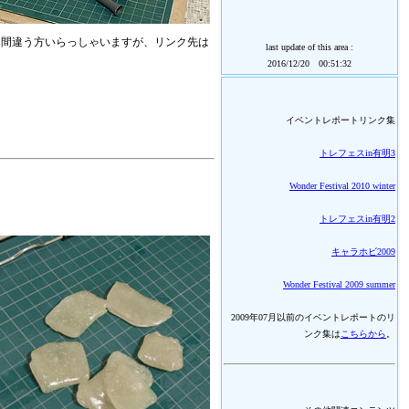
く間違う方いらっしゃいますが、リンク先は
last update of this area :
2016/12/20 00:51:32
イベントレポートリンク集
トレフェスin有明3
Wonder Festival 2010 winter
トレフェスin有明2
キャラホビ2009
Wonder Festival 2009 summer
2009年07月以前のイベントレポートのリ
ンク集は
こちらから
。