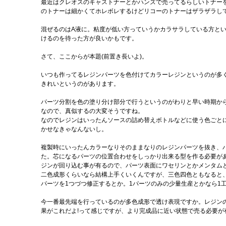
最近はクレオスのキャストナーとかハンズで売ってるらしいトナー
のトナーは細かくてホレボレするけどリコーのトナーはザラザラし
混ぜるのはA液に。粘度が低い方っていうかカラサラしている方と
けるのを待った方が良いかもです。
さて、ここからが本題(前置き長いよ)。
いつも作ってるレジンパーツを色付けてカラーレジンというのが多
きれいというのがあります。
パーツ分割を色の塗り分け部分で行うというのがわりと早い時期か
なので、真似するの大変そうですね。
なのでレジンはいったんソースの詰め替えボトルなどに使う色ごと
かせなきゃなんないし。
複製時にいったんカラーなりそのままなりのレジンパーツを抜き、
た。芯になるパーツの位置合わせをしっかり出来る型を作る必要が
ジンが回り込む事が有るので、パーツ表面にワセリンとかメンタム
二色成形くらいなら結構上手くいくんですが、三色四色ともなると
パーツを1つづつ修正するとか。1パーツのみの少量生産とかなら1
今一番最先端を行っているのが多色成形で透け表現ですか。レジン
果がこれだよ!って感じですが、より完成品に近い状態で売る必要が