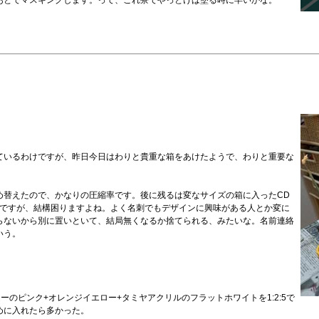
あとでマスキングします。って、これ寮でやっとけば塗る時に早いかな。
ているわけですが、昨日今日はわりと貴重な箱をあけたようで、わりと重要な
詰め替えたので、かなりの圧縮率です。後に残るは変なサイズの箱に入ったCD
んですが、結構困りますよね。よく名刺でもデザインに興味がある人とか変に
らないから別に置いといて、結局無くなるか捨てられる、みたいな。名前連絡
いう。
ーのピンク+オレンジイエロー+タミヤアクリルのフラットホワイトを1:2:5で
めに入れたら多かった。