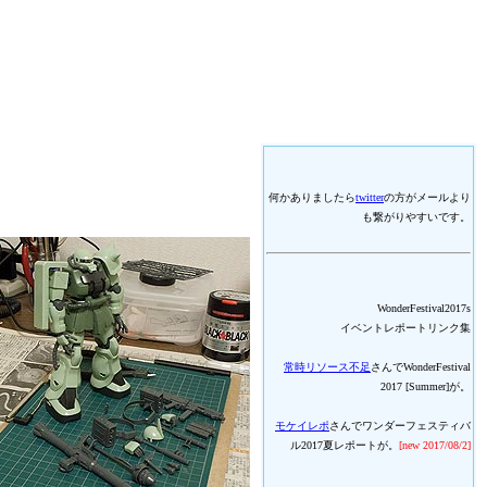
何かありましたら
twitter
の方がメールより
も繋がりやすいです。
WonderFestival2017s
イベントレポートリンク集
常時リソース不足
さんでWonderFestival
2017 [Summer]が。
モケイレポ
さんでワンダーフェスティバ
ル2017夏レポートが。
[new 2017/08/2]