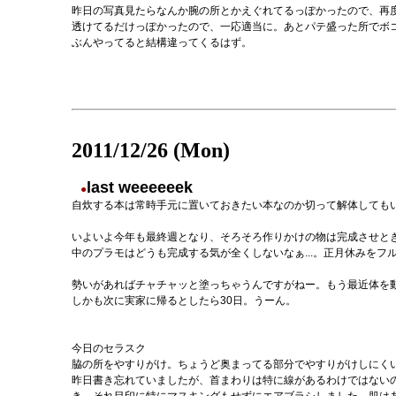
昨日の写真見たらなんか腕の所とかえぐれてるっぽかったので、再
透けてるだけっぽかったので、一応適当に。あとパテ盛った所でボ
ぶんやってると結構違ってくるはず。
2011/12/26 (Mon)
last weeeeeek
●
自炊する本は常時手元に置いておきたい本なのか切って解体しても
いよいよ今年も最終週となり、そろそろ作りかけの物は完成させと
中のプラモはどうも完成する気が全くしないなぁ...。正月休みをフ
勢いがあればチャチャッと塗っちゃうんですがねー。もう最近体を
しかも次に実家に帰るとしたら30日。うーん。
今日のセラスク
脇の所をやすりがけ。ちょうど奥まってる部分でやすりがけしにく
昨日書き忘れていましたが、首まわりは特に線があるわけではない