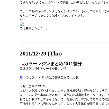
できたら2ヶ月くらいのスパンで塗装したい所だけど、まだホイホ
で、いつもの所へのリンクはなんかリンク外れちゃってるみたいな
うちのページじゃなくてIWGKさんのサイトです。
ぴこっ
では各自よろしくー。
2011/12/29 (Thu)
カラーレジンまとめ2011差分
●
高速道路の料金をケチる今日この頃。
昨日
のカラーレジンの話で書き忘れていた事。
混ぜる塗料について。
コピックを忘れていました。大きい画材屋や取り寄せなどによりア
売ってるの見た事無いけどねー。近所の画材屋は小さくないはずな
箱でしか取り寄せてもらえないで、普通小売りで売ってる単位での
可能性を考えたら当然なんだけど。なので入手単位が使用量に対し