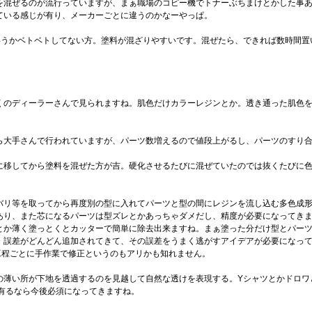
を混ぜるのが流行っていますが、まぁ職場のコピー機でトナーぶちまけとかした事
ている感じが有り、メーカーごとに違うのかなーやっぱ。
いうかベトベトしてない方。塗料が混ざりやすいです。混ぜたら、できれば数時間置
くのディーラーさんで見られますね。肌色だけカラーレジンとか。透き通った肌色
ら大手さんで行われていますが、パーツ数増えるので値段上がるし、パーツのすり
に移してから塗料を混ぜた方が吉。硬化させるたびに混ぜていたのでは抜くたびに
バリ等を取ってから再度別の型に入れてパーツと型の間にレジンを流し込む多色成
あり、また芯になるパーツは型ズレとかあっちゃダメだし、精度が必要になってき
とか薄く塗っとくとカッターで簡単に除去出来ますね。まぁ塗った分だけ型とパー
、誤差がどんどん追加されてきて、その誤差をうまく逃がすアイデアが必要になっ
工程ごとに手作業で修正というのもアリかも知れません。
の薄い所が下地を透過するのを見越して自然な透けを表現する。Yシャツとかドロワ
有るなら今後必須になってきますね。