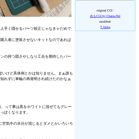
original CGI :
めもCGI by Chama-Net
modified:
T.Akiba
を上手く隠せるパーツ校正じゃなきゃだめで
、購入者に塗装させないキットなのであれば
ジンの持つ固さやしなり工合を期待したパー
っぽいけど具体例とかは知りません。まぁ誰も
に知れずに車輪の再発明され続けたのかなぁ
料。って事は黒をホワイトに混ぜてもグレー
ーっぽくなります。
に空気中の水分が混じるとダメとかいろいろ