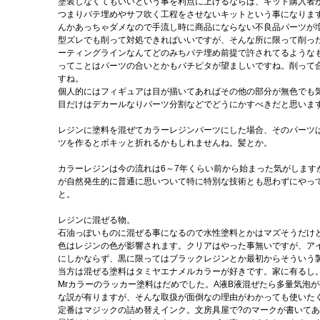
塗装しなくてもいいという事を利点に上げるならば、キット購入者
つまりパテ埋めやサフ吹く工程をさせないキットという事になりま
んかあっちゃダメなので手流し時に商品にならない不良品パーツが
型ズレでも削って対処できればいいですが、そんな所に限って削っ
ーティングラインなんてどのみちパテ埋め前提で許されてるような
ってことはパーツの合いとかもバチピタが望ましいですね。削って
すね。
個人的にはフィギュアは目が描いてあればその他の部分が無色でも
目だけはデカールなりパーツ分割などでどうにかすべきだと思いま
レジンに塗料を混ぜてカラーレジンパーツにした場合、そのパーツ
ツを作るとボキッと折れるかもしれませんね。髪とか。
カラーレジンは今の流れは6～7年くらい前から始まった気がします
が自然発生的に普通に思いついて特に特別な技術とも思わずにやっ
と。
レジンに混ぜる物。
石油っぽいものに混ぜる事になるので水性塗料とかはマズそうだけ
色はレジンの色が影響されます。クリアはやった事無いですが、ア
にしかならず、黒に限ってはブラックレジンとか最初からそういう
当方は混ぜる塗料はタミヤエナメルカラーが好きです。家に有るし
Mrカラーのラッカー塗料はだめでした。A液B液混ぜたら多量気泡
な説が有りますが、そんな取扱が面倒なの理由がわかっても使いた
定番はマジックの詰め替えインク。文房具屋で?のマークが書いて