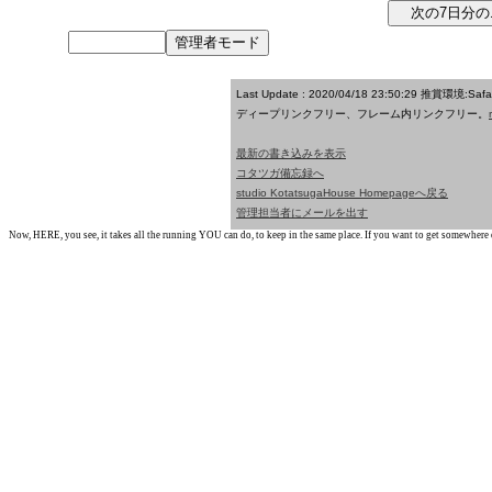
Last Update : 2020/04/18 23:50:29
推賞環境:Saf
ディープリンクフリー、フレーム内リンクフリー。
最新の書き込みを表示
コタツガ備忘録へ
studio KotatsugaHouse Homepageへ戻る
管理担当者にメールを出す
Now, HERE, you see, it takes all the running YOU can do, to keep in the same place. If you want to get somewhere els