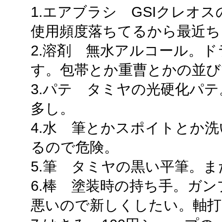
1.エアブラシ GSIクレオ
使用頻度落ちてるから最近ち
2.溶剤 無水アルコール。
す。包帯とか重曹とかの並び
3.パテ タミヤの光硬化パ
多し。
4.水 筆とかスポイトとか
るので危険。
5.筆 タミヤの黒い平筆。
6.棒 塗装時の持ち手。ガ
悪いので新しくしたい。軸打