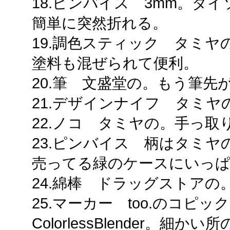
18.ピンバイス 3mm。ダ
簡単に突然折れる。
19.調色スティック タミ
塗料も混ぜられて便利。
20.筆 文盛堂の。もう筆先
21.デザインナイフ タミ
22.ノコ タミヤの。手っ取
23.ピンバイス 柄はタミヤ
売ってる緑のケースにいっ
24.綿棒 ドラッグストアの
25.マーカー too.のコピッ
ColorlessBlender。