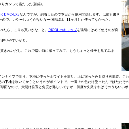
りガンって当たった(苦笑)。
nic DMC-LX3
なんですが、到着したので本日から使用開始します。以前も書き
ちゃったので。いやーしょうがないなー(棒読み)。11ヶ月しか使ってなかった。
調べたら、こりゃ買いかな、と。
RICOHのキャップ
を強引にはめて使うのが良
か解りやすいかと。
画質きれいだし。これで暗い時に撮ってみて、もうちょっと様子を見てみま
インナイフで削り、下地に使ったホワイトを塗り、上に塗った色を塗り再塗装。こ
その下地を吹いてからというのがポイントで。一番上の色だけ塗ったんではただそ
面が球面なので、穴開け位置と角度が難しいですが、何度か失敗すればそのうちいい