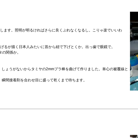
く気がします。照明が明るければさらに良くぶれなくなるし。こりゃ楽でいいわ
しげるが描く日本人みたいに首から紐で下げとくか。出っ歯で眼鏡で。
ルタの関係か。
、しょうがないからタミヤの2mmプラ棒を曲げて作りました。単心の被覆線と
続。瞬間接着剤を合わせ目に盛って乾くまで待ちます。