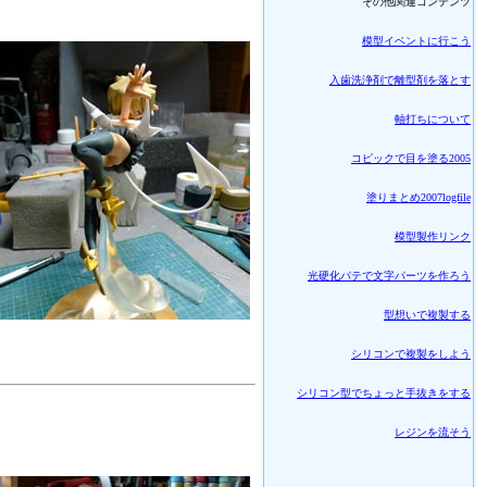
その他関連コンテンツ
模型イベントに行こう
入歯洗浄剤で離型剤を落とす
軸打ちについて
コピックで目を塗る2005
塗りまとめ2007logfile
模型製作リンク
光硬化パテで文字パーツを作ろう
型想いで複製する
シリコンで複製をしよう
シリコン型でちょっと手抜きをする
レジンを流そう