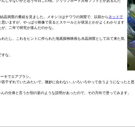
いんじゃないかと思う今日この頃。クリップボード共有ソフトとかあるんだ
の番組、結晶洞窟の番組を見ました。メキシコはチワワの洞窟で、以前から
ネットで
と思いますが、やっぱり映像で見るとスケールとか状況とかがよくわかります
たが、二年で研究が進んだのかな。
られたし、これをヒントに作られた地底探検映画も水晶洞窟として出て来た気
ですな。
カーキでエアブラシ。
若干ずれていたみたいで、微妙に合わない...いろいろやって合うようになったと
ゃんの分身と言うか別の姿のような説明があったので、その方向で塗ってみます。