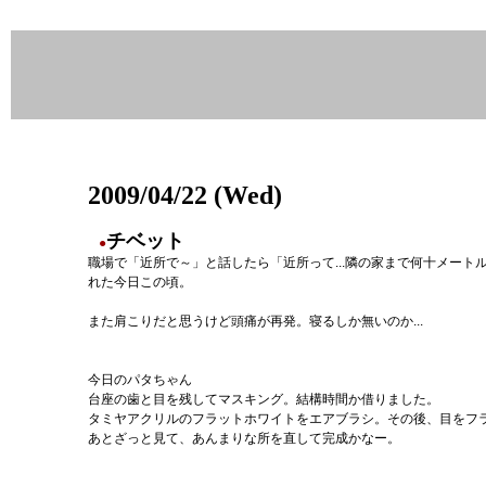
2009/04/22 (Wed)
チベット
●
職場で「近所で～」と話したら「近所って...隣の家まで何十メー
れた今日この頃。
また肩こりだと思うけど頭痛が再発。寝るしか無いのか...
今日のパタちゃん
台座の歯と目を残してマスキング。結構時間か借りました。
タミヤアクリルのフラットホワイトをエアブラシ。その後、目をフ
あとざっと見て、あんまりな所を直して完成かなー。