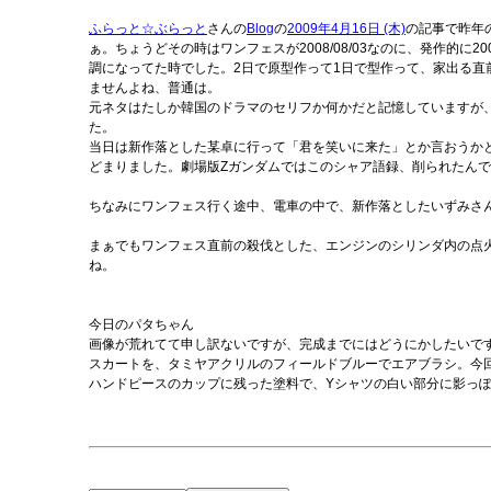
ふらっと☆ぶらっと
さんの
Blog
の
2009年4月16日 (木)
の記事で昨年
ぁ。ちょうどその時はワンフェスが2008/08/03なのに、発作的に2
調になってた時でした。2日で原型作って1日で型作って、家出る直
ませんよね、普通は。
元ネタはたしか韓国のドラマのセリフか何かだと記憶していますが、当
た。
当日は新作落とした某卓に行って「君を笑いに来た」とか言おうか
どまりました。劇場版Zガンダムではこのシャア語録、削られたんで
ちなみにワンフェス行く途中、電車の中で、新作落としたいずみさ
まぁでもワンフェス直前の殺伐とした、エンジンのシリンダ内の点
ね。
今日のパタちゃん
画像が荒れてて申し訳ないですが、完成までにはどうにかしたいで
スカートを、タミヤアクリルのフィールドブルーでエアブラシ。今
ハンドピースのカップに残った塗料で、Yシャツの白い部分に影っぽ