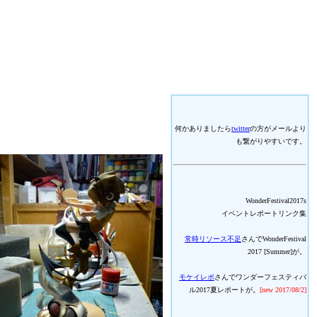
何かありましたら
twitter
の方がメールより
も繋がりやすいです。
WonderFestival2017s
イベントレポートリンク集
常時リソース不足
さんでWonderFestival
2017 [Summer]が。
モケイレポ
さんでワンダーフェスティバ
ル2017夏レポートが。
[new 2017/08/2]