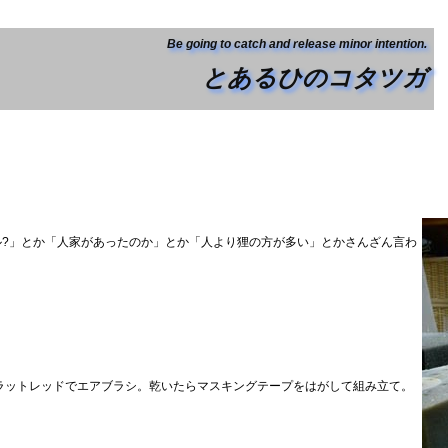
Be going to catch and release minor intention.
とあるひのコタツガ
トル?」とか「人家があったのか」とか「人より狸の方が多い」とかさんざん言わ
ラットレッドでエアブラシ。乾いたらマスキングテープをはがして組み立て。