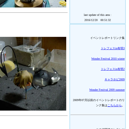
last update of this area :
2016/12/20 00:51:32
イベントレポートリンク集
トレフェスin有明3
Wonder Festival 2010 winter
トレフェスin有明2
キャラホビ2009
Wonder Festival 2009 summer
2009年07月以前のイベントレポートのリ
ンク集は
こちらから
。