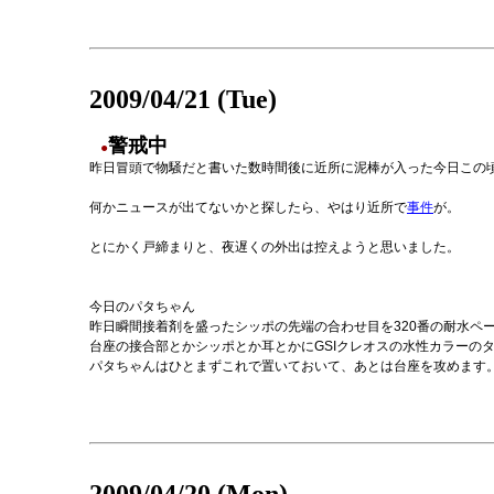
2009/04/21 (Tue)
警戒中
●
昨日冒頭で物騒だと書いた数時間後に近所に泥棒が入った今日この
何かニュースが出てないかと探したら、やはり近所で
事
件
が。
とにかく戸締まりと、夜遅くの外出は控えようと思いました。
今日のパタちゃん
昨日瞬間接着剤を盛ったシッポの先端の合わせ目を320番の耐水ペ
台座の接合部とかシッポとか耳とかにGSIクレオスの水性カラーの
パタちゃんはひとまずこれで置いておいて、あとは台座を攻めます