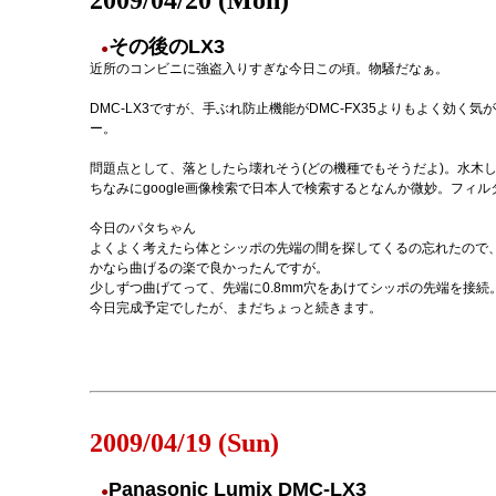
2009/04/20 (Mon)
その後のLX3
●
近所のコンビニに強盗入りすぎな今日この頃。物騒だなぁ。
DMC-LX3ですが、手ぶれ防止機能がDMC-FX35よりもよく効
ー。
問題点として、落としたら壊れそう(どの機種でもそうだよ)。水木
ちなみにgoogle画像検索で日本人で検索するとなんか微妙。フィ
今日のパタちゃん
よくよく考えたら体とシッポの先端の間を探してくるの忘れたので
かなら曲げるの楽で良かったんですが。
少しずつ曲げてって、先端に0.8mm穴をあけてシッポの先端を接
今日完成予定でしたが、まだちょっと続きます。
2009/04/19 (Sun)
Panasonic Lumix DMC-LX3
●