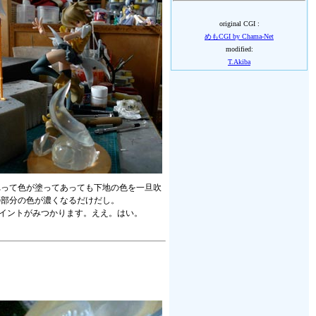
original CGI :
めもCGI by Chama-Net
modified:
T.Akiba
れって色が塗ってあっても下地の色を一旦吹
の部分の色が濃くなるだけだし。
ポイントがみつかります。ええ。はい。