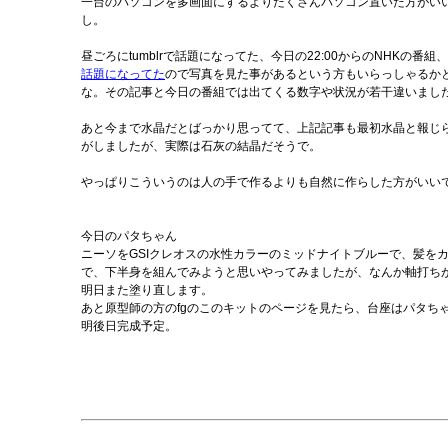
一台のパソコンを多画面にするよりたくさんパソコン置いた方がい
し。
昼ごろにtumblrで話題になってた、今日の22:00からのNHK
話題になってた
ので写真を見た事があるという方もいらっしゃるか
な。その記事と今日の番組では出てくる数字や状況が若干違いまし
あと今まで水晶だとばっかり思ってて、上記記事も最初水晶と報じ
がしましたが、実際は石灰の結晶だそうで。
やっぱりこういうのは人の手で作るよりも自然に作らした方がいい
今日のパタちゃん
ニーソをGSIクレオスの水性カラーのミッドナイトブルーで、髪を
で、下半身を組んでみようと思いやってみましたが、なんか軸打ちが
明日また塗り直します。
あと原型師の方のfgのこのキットのページを見たら、台座はパタち
明後日完成予定。