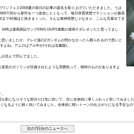
のワンフェス2008夏の前日の記事の題名を取り上げていただきました。うは
008/07/30から新作を一つ追加したくなって、毎日突貫状態でテンションが最高
前まで40個ほど抜きまくった。そんな精神状態じゃなきゃ、こんな言葉出てき
時は漫画雑誌ヤングKING OURS連載の漫画ナポレオンだと思ってまし
と思いましたが、テレビ版のZガンダムが閃かなかったら殴られるので思いと
すよね。アムロはアル中か(それは近藤版)。
んが読んで凹んでました。
火直前のガソリンが圧縮されたような雰囲気って、独特のものがありますよ
す。
回も影になりそうな部分だけ先に吹いて、次に全体的に薄くぶわっと吹いてみまし
くなるように軽く吹いてみました。全体的に暗いトーンの仕上がりになる予定なので、