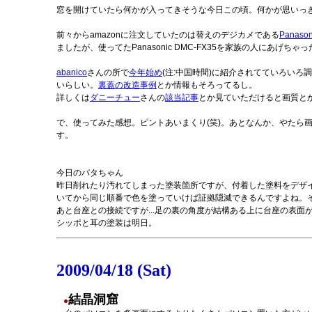
窓を開けていたら何かが入ってきそうな今日この頃。何かが思いっき
前々からamazonに注文していたのは替えのデジカメである
Panaso
ましたが、使ってたPanasonic DMC-FX35を家族の人にあげ
abanico
さんの所で
今年始め
(注:中国時間)に紹介されてていろいろ
いらしい。
裏蓋の改造事例
とか情報もそろってるし。
詳しくは
ダニーチュー
さんの
該当記事
とか見ていただけると画質と
で、使ってみた感想。ピントあいまくり(笑)。あとなんか、やたら
す。
今日のパタちゃん
昨日削れたり汚れてしまった塗装箇所ですが、付着した塗料をデザ
いてから同じ順番で色を塗っていけば証拠隠滅できるんですよね。
あと台座との接続ですが...足の裏の角度が結構ある上に台座の表
シッポと耳の塗装は明日。
2009/04/18 (Sat)
結晶洞窟
●