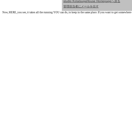
studio KotatsugaHouse Homepageへ戻る
管理担当者にメールを出す
Now, HERE, you see, it takes all the running YOU can do, to keep in the same place. If you want to get somewhere els