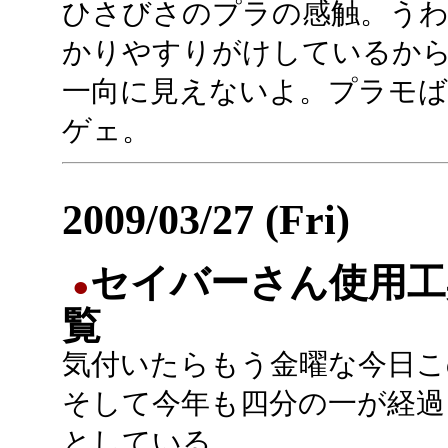
ひさびさのプラの感触。う
かりやすりがけしているか
一向に見えないよ。プラモ
ゲェ。
2009/03/27 (Fri)
セイバーさん使用工
●
覧
気付いたらもう金曜な今日こ
そして今年も四分の一が経過
としている。