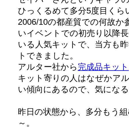
ひっくるめて多分5度目くら
2006/10の都産貿での何
いイベントでの初売り以降長
いる人気キットで、当方も昨
トできました。
アルター社から
完成品キット
キット寄りの人はなぜかア
い傾向にあるので、気にな
昨日の状態から、多分もう組
～。