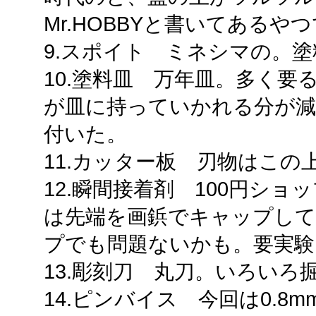
Mr.HOBBYと書いてある
9.スポイト ミネシマの。
10.塗料皿 万年皿。多く
が皿に持っていかれる分が減
付いた。
11.カッター板 刃物はこの
12.瞬間接着剤 100円シ
は先端を画鋲でキャップし
プでも問題ないかも。要実験
13.彫刻刀 丸刀。いろいろ
14.ピンバイス 今回は0.8m