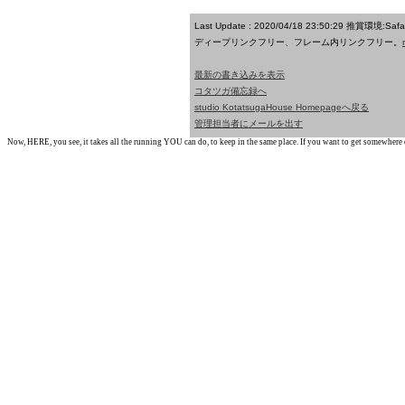
Last Update : 2020/04/18 23:50:29
推賞環境:Saf
ディープリンクフリー、フレーム内リンクフリー。
最新の書き込みを表示
コタツガ備忘録へ
studio KotatsugaHouse Homepageへ戻る
管理担当者にメールを出す
Now, HERE, you see, it takes all the running YOU can do, to keep in the same place. If you want to get somewhere els