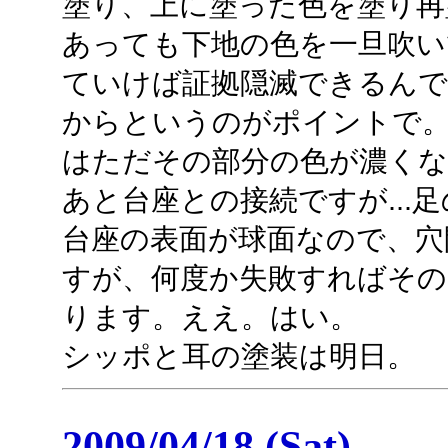
塗り、上に塗った色を塗り再
あっても下地の色を一旦吹い
ていけば証拠隠滅できるんで
からというのがポイントで
はただその部分の色が濃く
あと台座との接続ですが...
台座の表面が球面なので、穴
すが、何度か失敗すればそ
ります。ええ。はい。
シッポと耳の塗装は明日。
2009/04/18 (Sat)