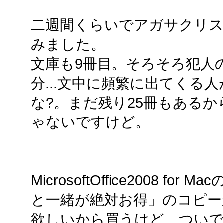
二週間くらいでアガサクリ
みました。
文庫も9冊目。そろそろ犯人
分...文中に頻繁に出てくる
な?。まだ残り25冊もある
ゃないですけど。
MicrosoftOffice2008 fo
と一緒が絶対お得」のコピーが
欲しいから買うけど、ついで