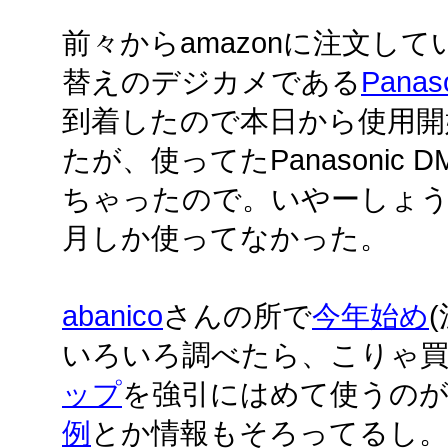
前々からamazonに注文し
替えのデジカメである
Panas
到着したので本日から使用開
たが、使ってたPanasonic 
ちゃったので。いやーしょうが
月しか使ってなかった。
abanico
さんの所で
今年始め
いろいろ調べたら、こりゃ
ップ
を強引にはめて使うの
例
とか情報もそろってるし。