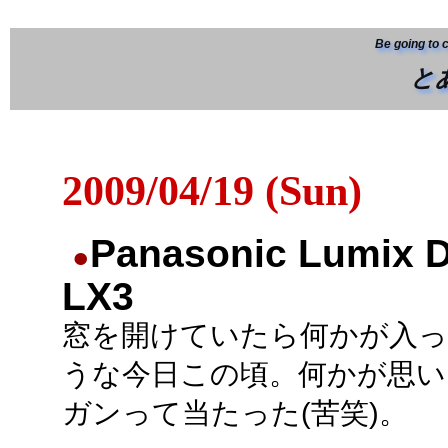
Be going to 
と
2009/04/19 (Sun)
Panasonic Lumix 
●
LX3
窓を開けていたら何かが入
うな今日この頃。何かが思い
ガンって当たった(苦笑)。